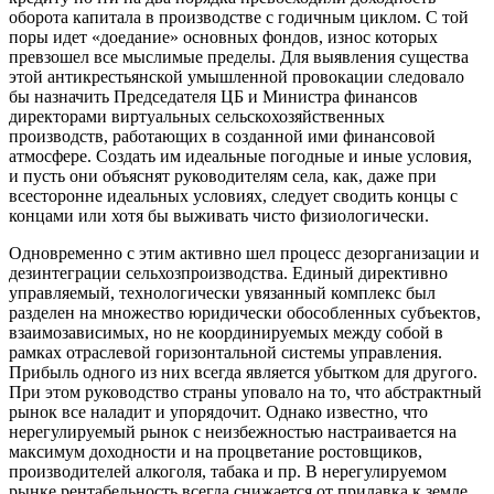
оборота капитала
в производстве
с годичным
циклом.
С той
поры идет «доедание» основных фондов, износ которых
превзошел
все мыслимые
пределы.
Для выявления
существа
этой антикрестьянской умышленной провокации
следовало
бы
назначить Председателя ЦБ
и Министра
финансов
директорами виртуальных сельскохозяйственных
производств, работающих
в созданной
ими финансовой
атмосфере. Создать им идеальные погодные
и иные
условия,
и пусть
они объяснят руководителям села, как, даже
при
всесторонне
идеальных условиях, следует сводить концы
с
концами
или хотя бы
выживать чисто физиологически.
Одновременно
с этим
активно шел процесс дезорганизации
и
дезинтеграции
сельхозпроизводства. Единый директивно
управляемый, технологически увязанный комплекс был
разделен
на множество
юридически обособленных субъектов,
взаимозависимых,
но не координируемых
между собой
в
рамках
отраслевой горизонтальной системы управления.
Прибыль одного
из них
всегда является убытком
для другого.
При этом
руководство страны уповало
на то,
что абстрактный
рынок
все наладит
и упорядочит.
Однако известно,
что
нерегулируемый
рынок
с неизбежностью
настраивается
на
максимум
доходности
и на процветание
ростовщиков,
производителей алкоголя, табака
и пр.
В нерегулируемом
рынке рентабельность всегда снижается
от прилавка
к земле.