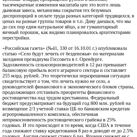
тысячекратные изменения масштаба цен это всего лишь
дымовая завеса, механизмы сокрытия тех безумных
диспропорций
в оплате
труда разных категорий трудящихся,
в
ценах
на разные
группы товаров
и т.п.
Диву даешься,
что мы
до сих пор едим натуральное яйцо,
а не гуманитарный
яичный порошок, как видимо планировалось архитекторами
перестройки.
«Российская газета» (№41,
330 от 16.10.01 г.)
опубликовала
статью «Село будут лечить
от безденежья»
по материалам
заседания президиума Госсовета
в г.
Оренбурге.
Задолженность сельхозпроизводителей
в 12 раз
превышает
балансовую прибыль всего аграрного сектора
и составляет
255 млрд.
рублей. Это теоретически неразрешимая ситуация
свидетельствует
о том,
что лечить
нужно
не село,
а
руководителей
финансового
и экономического
блоков страны,
продолжающих отстаивать приоритеты финансового
ростовщичества над трудом крестьянина. Федеральный
бюджет предусматривает
на будущий
год
800 млн.
рублей
на
возмещение
2/3 учетной ставки ЦБ
по банковским
кредитам
агропромышленного комплекса, обеспечивая
неприкосновенность ростовщического грабежа
в 25%
годовых.
И это
происходит
в то
время, когда США
в течение
года снижают ставку кредитования
8 раз
и доводят
ее до 2.5%
годовых, Англия снижает ставку
6 раз,
Япония снижает ее
с