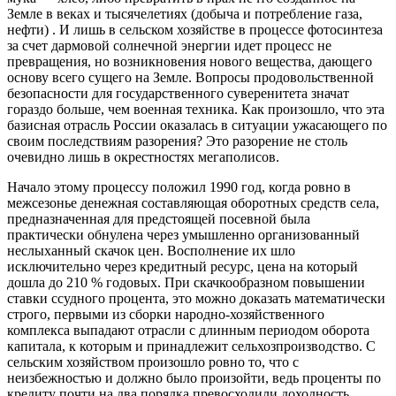
Земле
в веках
и тысячелетиях
(добыча
и потребление
газа,
нефти) .
И лишь
в сельском
хозяйстве
в процессе
фотосинтеза
за счет
дармовой солнечной энергии идет процесс
не
превращения,
но возникновения
нового вещества, дающего
основу всего сущего
на Земле.
Вопросы продовольственной
безопасности
для государственного
суверенитета значат
гораздо больше, чем военная техника. Как произошло,
что эта
базисная отрасль России оказалась
в ситуации
ужасающего
по
своим
последствиям разорения? Это разорение
не столь
очевидно лишь
в окрестностях
мегаполисов.
Начало этому процессу положил
1990 год,
когда ровно
в
межсезонье
денежная составляющая оборотных средств села,
предназначенная
для предстоящей
посевной была
практически обнулена через умышленно организованный
неслыханный скачок цен. Восполнение их шло
исключительно через кредитный ресурс, цена
на который
дошла до
210 %
годовых.
При скачкообразном
повышении
ставки ссудного процента, это можно доказать математически
строго, первыми
из сборки
народно-хозяйственного
комплекса выпадают отрасли
с длинным
периодом оборота
капитала,
к которым
и принадлежит
сельхозпроизводство.
С
сельским
хозяйством произошло ровно то,
что с
неизбежностью
и должно
было произойти, ведь проценты
по
кредиту
почти
на два
порядка превосходили доходность