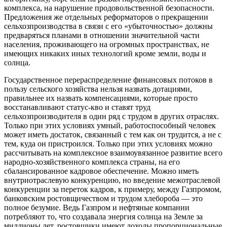
комплекса,
на нарушение
продовольственной безопасности.
Предложения же
отдельных реформаторов
о прекращении
сельхозпроизводства
в связи
с его
«убыточностью» должны
предваряться планами
в отношении
значительной части
населения, проживающего
на огромных
пространствах,
не
имеющих
никаких иных технологий кроме земли, воды
и
солнца.
Государственное перераспределение финансовых потоков
в
пользу
сельского хозяйства нельзя назвать дотациями,
правильнее их назвать компенсациями, которые просто
восстанавливают статус-кво
и ставят
труд
сельхозпроизводителя
в один
ряд
с трудом
в других
отраслях.
Только
при этих
условиях умный, работоспособный человек
может иметь достаток, связанный
с тем как
он трудится,
а не с
тем,
куда он пристроился. Только
при этих
условиях можно
рассчитывать
на комплексное
взаимоувязанное развитие всего
народно-хозяйственного комплекса страны,
на его
сбалансированное кадровое обеспечение. Можно иметь
внутриотраслевую конкуренцию,
но введение
межотраслевой
конкуренции
за переток
кадров,
к примеру,
между Газпромом,
банковским ростовщичеством
и трудом
хлебороба —
это
полное безумие. Ведь Газпром
и нефтяные
компании
потребляют то,
что создавала
энергия солнца
на Земле
за
миллионы
лет, ростовщики имеют доходы пропорциональные