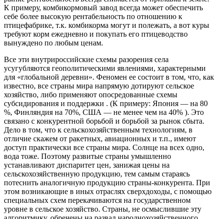
К примеру,
комбикормовый завод всегда может обеспечить
себе более высокую рентабельность
по отношению
к
птицефабрике,
т.к. комбикорма могут
и полежать,
а вот
куры
требуют корм ежедневно
и покупать
его птицеводство
вынуждено
по любым
ценам.
Все эти
внутрироссийские схемы разорения села
усугубляются геополитическими явлениями, характерными
для «глобальной
деревни». Феномен ее состоит
в том,
что, как
известно,
все страны
мира напрямую дотируют сельское
хозяйство, либо применяют опосредованные схемы
субсидирования
и поддержки
.
(К примеру:
Япония —
на 80
%,
Финляндия
на 70%,
США —
не менее
чем
на 40%
). Это
связано
с конкурентной
борьбой
и борьбой
за рынок
сбыта.
Дело
в том,
что к сельскохозяйственным
технологиям,
в
отличие
скажем
от ракетных,
авиационных
и т.п.,
имеют
доступ практически
все страны
мира. Солнце
на всех
одно,
вода тоже. Поэтому развитые страны умышленно
устанавливают диспаритет цен, занижая цены
на
сельскохозяйственную
продукцию,
тем самым
стараясь
потеснить аналогичную продукцию страны-конкурента.
При
этом
возникающие
в иных
отраслях сверхдоходы,
с помощью
специальных схем перекачиваются
на государственном
уровне
в сельское
хозяйство. Страны,
не осмыслившие
эту
алгоритмику, обречены
на развал
народнохозяйственного