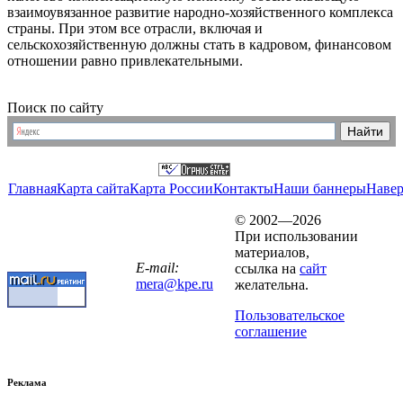
взаимоувязанное развитие народно-хозяйственного комплекса
страны.
При этом
все отрасли,
включая
и
сельскохозяйственную
должны стать
в кадровом,
финансовом
отношении равно привлекательными.
Поиск по сайту
Главная
Карта сайта
Карта России
Контакты
Наши баннеры
Наве
© 2002—2026
При использовании
материалов,
E-mail:
ссылка на
сайт
mera@kpe.ru
желательна.
Пользовательское
соглашение
Реклама