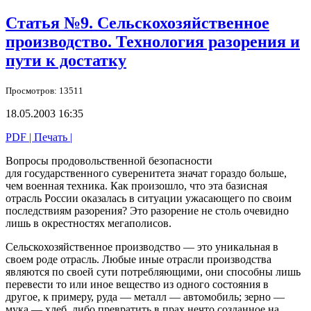
Статья №9. Сельскохозяйственное
производство. Технология разорения и
пути к достатку
Просмотров: 13511
18.05.2003 16:35
PDF
| Печать |
Вопросы продовольственной безопасности
для государственного суверенитета значат гораздо больше,
чем военная техника. Как произошло, что эта базисная
отрасль России оказалась в ситуации ужасающего по своим
последствиям разорения? Это разорение не столь очевидно
лишь в окрестностях мегаполисов.
Сельскохозяйственное
производство —
это уникальная
в
своем
роде отрасль. Любые иные отрасли производства
являются
по своей
сути потребляющими, они способны лишь
перевести
то или иное
вещество
из одного
состояния
в
другое,
к примеру,
руда —
металл —
автомобиль;
зерно —
мука —
хлеб, либо превратить
в прах
нечто созданное
на