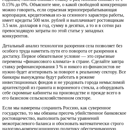
0.15%
до 0%. Объясните мне,
о какой
свободной конкуренции
можно говорить, если серьезная зерноперерабатывающая
корпорация, кредитоемкая
из-за
сезонного характера работы,
имеет кредиты
500 млн.
рублей
и выплачивает
ростовщикам
3.5 млн.
долларов
в год,
сумму
в десятки,
а то
и в сотни
раз
превосходящую затраты
по этой
статье
у западных
конкурентов.
Детальный анализ технологии разорения села позволяет
без
особого
труда наметить пути его поворота
от разорения
к
достатку.
Первое обязательное
условие —
это серьезные
перемены «финансового климата»
в стране.
Сделайте завтра
ставку рефинансирования
3 %
и никого
из финансистов
не
нужно
будет агитировать
за поворот
к реальному
сектору.
Все
банкиры
вынуждены будут работать
в режиме
инвестиционных фондов
и не уродовать
города немыслимой
архитектурой
из гранита
и вороненого
стекла,
а оборудовать
себе скромные кабинеты
на производстве
и прежде
всего
в
его
базисном сельскохозяйственном секторе.
Если мы намерены сохранить Россию, как суверенное
государство,
то мы
обязаны пресечь убийственное банковское
ростовщичество, выполнить расчеты уравнений
межотраслевого баланса
и обосновать
математически строго
налогово-компенсационную политику обеспечивающую