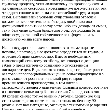
ссудному проценту, устанавливаемому
по произволу
самим
же
банковским сектором,
а крестьянин же
довольствуется тем,
что дарит
солнце
в ответ
на его
тяжелейший труд
за один
сезон. Выравнивание условий существования отраслей
возможно исключительно
на базе
разумной налогово-
дотационной политики государства, ибо как доходы
от сырья,
так
и безумные
доходы банковского сектора должны быть
общегосударственной собственностью
и формировать
достойную жизнь всего народа.
Наше государство
не желает
понять эти элементарные
истины,
а поэтому
у нас
достаток определяется
не трудом,
а
отраслевой
принадлежностью. Вместо необходимых
компенсаций сельскому хозяйству,
все говорят
о дотациях,
забыв
о предварительно
созданном искусственном
диспаритете цен. Ведь только
за годы
«перестройки» рост
и
без того
непропорциональных цен
на сельхозпродукцию
в 5
раз
отставал
от роста
цен
на целый
ряд товаров
промышленного производства,
в том
числе
и
сельскохозяйственного
назначения. Сравним доперестроечные
и нынешние
цены: литр бензина стоил
7 коп.,
десяток
яиц —
90 копеек;
сейчас
тот же
бензин-
7 рублей,
десяток же
яиц
стоит многократно ниже эквивалентных
по бензину
90
рублей.
Вот вам наглядные, очевидные технологии разорения.
Ценовая чехарда, превращение рублей
в копейки,