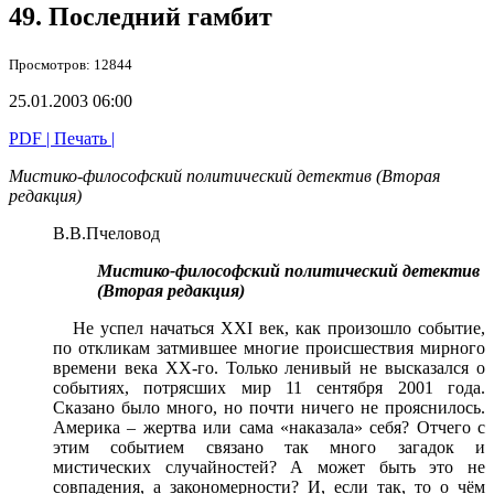
49. Последний гамбит
Просмотров: 12844
25.01.2003 06:00
PDF
| Печать |
Мистико-философский политический детектив (Вторая
редакция)
В.В.Пчеловод
Мистико-философский политический детектив
(Вторая редакция)
Не успел начаться XXI век, как произошло событие,
по откликам затмившее многие происшествия мирного
времени века XX-го. Только ленивый не высказался о
событиях, потрясших мир 11 сентября 2001 года.
Сказано было много, но почти ничего не прояснилось.
Америка – жертва или сама «наказала» себя? Отчего с
этим событием связано так много загадок и
мистических случайностей? А может быть это не
совпадения, а закономерности? И, если так, то о чём