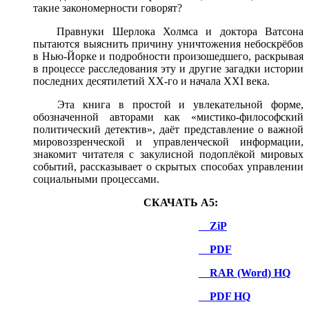
такие закономерности говорят?
Правнуки Шерлока Холмса и доктора Ватсона
пытаются выяснить причину уничтожения небоскрёбов
в Нью-Йорке и подробности произошедшего, раскрывая
в процессе расследования эту и другие загадки истории
последних десятилетий XX-го и начала XXI века.
Эта книга в простой и увлекательной форме,
обозначенной авторами как «мистико-философский
политический детектив», даёт представление о важной
мировоззренческой и управленческой информации,
знакомит читателя с закулисной подоплёкой мировых
событий, рассказывает о скрытых способах управлении
социальными процессами.
СКАЧАТЬ A5:
ZiP
PDF
RAR (Word) HQ
PDF HQ