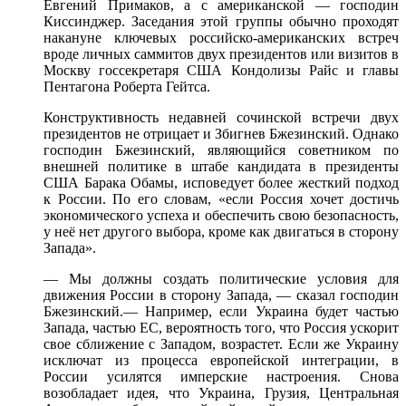
Евгений Примаков,
а с американской —
господин
Киссинджер. Заседания этой группы обычно проходят
накануне ключевых российско-американских встреч
вроде личных саммитов двух президентов
или визитов
в
Москву
госсекретаря США Кондолизы Райс
и главы
Пентагона Роберта Гейтса.
Конструктивность недавней сочинской встречи двух
президентов
не отрицает
и Збигнев
Бжезинский. Однако
господин Бжезинский, являющийся советником
по
внешней
политике
в штабе
кандидата
в президенты
США Барака Обамы, исповедует более жесткий подход
к России.
По его
словам, «если Россия хочет достичь
экономического успеха
и обеспечить
свою безопасность,
у неё
нет другого выбора, кроме как двигаться
в сторону
Запада».
— Мы
должны создать политические условия
для
движения
России
в сторону
Запада, —
сказал господин
Бжезинский.— Например, если Украина будет частью
Запада, частью ЕС, вероятность того,
что Россия
ускорит
свое сближение
с Западом,
возрастет.
Если же
Украину
исключат
из процесса
европейской интеграции,
в
России
усилятся имперские настроения. Снова
возобладает идея,
что Украина,
Грузия, Центральная