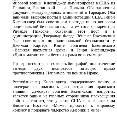
мировой воины: Киссинджер иммигрировал
в США
из
Германии,
Бжезинский —
из Польши.
Оба закончили
факультет международных отношений
в Гарварде.
Оба
занимали высокие посты
в администрации
США. Генри
Киссинджер был советником президента
по вопросам
национальной безопасности,
а затем
госсекретарем
при
Ричарде
Никсоне, сохранив этот пост
и в
администрации
Джеральда Форда. Збигнев Бжезинский
был советником
по национальной
безопасности
у
Джимми
Картера. Книги Збигнева Бжезинского
«Великая шахматная доска»
и Генри
Киссинджера
«Дипломатия» стали бестселлерами
во всем
мире.
Правда, несмотря
на схожесть
биографий, политические
взгляды двух тяжеловесов зачастую прямо
противоположны. Например,
по войне
в Ираке.
Республиканец Киссинджер поддерживает войну
и
подчеркивает
опасность распространения иранского
влияния. Демократ Збигнев Бжезинский, напротив,
является одним
из главных
сторонников прекращения
войны
и считает,
что участие
США
в конфликтах
на
Ближнем
Востоке «Может привести
к мировому
кризису
и подорвать
лидерство Америки
в мире».