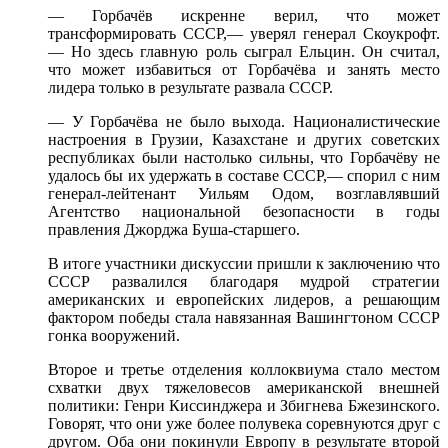
— Горбачёв
искренне верил,
что может
трансформировать СССР,— уверял генерал Скоукрофт.
—
Но здесь
главную роль сыграл Ельцин. Он считал,
что может
избавиться
от Горбачёва
и занять
место
лидера только
в результате
развала СССР.
— У Горбачёва
не было
выхода. Националистические
настроения
в Грузии,
Казахстане
и других
советских
республиках были настолько сильны,
что Горбачёву
не
удалось бы
их удержать
в составе
СССР,— спорил
с ним
генерал-лейтенант Уильям Одом, возглавлявший
Агентство национальной безопасности
в годы
правления Джорджа Буша-старшего.
В итоге
участники дискуссии пришли
к заключению
что
СССР
развалился благодаря мудрой стратегии
американских
и европейских
лидеров,
а решающим
фактором победы стала навязанная Вашингтоном СССР
гонка вооружений.
Второе
и третье
отделения коллоквиума стало местом
схватки двух тяжеловесов американской внешней
политики: Генри Киссинджера
и Збигнева
Бжезинского.
Говорят,
что они
уже более полувека соревнуются друг
с
другом.
Оба они покинули Европу
в результате
второй