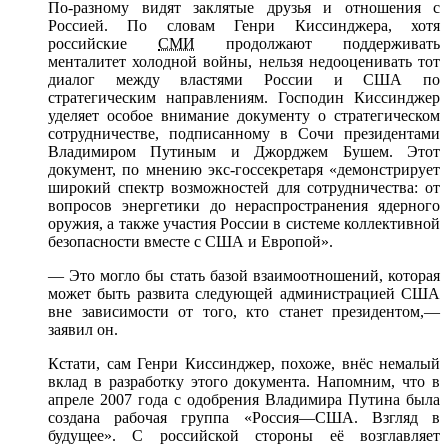
По-разному
видят заклятые друзья
и отношения
с
Россией.
По словам
Генри Киссинджера, хотя
российские
СМИ
продолжают поддерживать
менталитет холодной войны, нельзя недооценивать тот
диалог между властями России
и США
по
стратегическим
направлениям. Господин Киссинджер
уделяет особое внимание документу
о стратегическом
сотрудничестве, подписанному
в Сочи
президентами
Владимиром Путиным
и Джорджем
Бушем. Этот
документ,
по мнению
экс-госсекретаря «демонстрирует
широкий спектр возможностей
для сотрудничества:
от
вопросов
энергетики до нераспространения ядерного
оружия,
а также
участия России
в системе
коллективной
безопасности вместе
с США
и Европой».
— Это
могло бы
стать базой взаимоотношений, которая
может быть развита следующей администрацией США
вне зависимости
от того,
кто станет президентом,—
заявил он.
Кстати, сам Генри Киссинджер, похоже, внёс немалый
вклад
в разработку
этого документа. Напомним,
что в
апреле
2007 года
с одобрения
Владимира Путина была
создана рабочая группа «Россия—США. Взгляд
в
будущее».
С российской
стороны её возглавляет