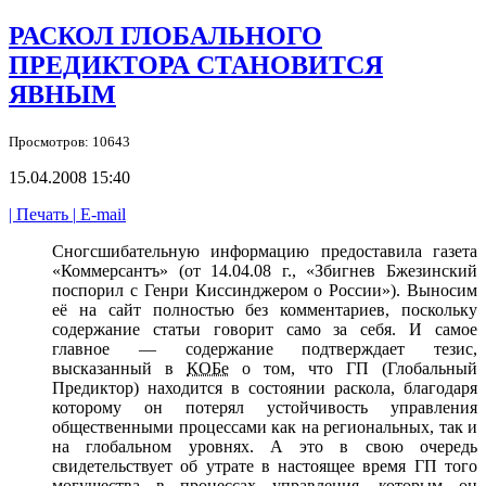
РАСКОЛ ГЛОБАЛЬНОГО
ПРЕДИКТОРА СТАНОВИТСЯ
ЯВНЫМ
Просмотров: 10643
15.04.2008 15:40
| Печать |
E-mail
Сногсшибательную информацию предоставила газета
«Коммерсантъ»
(от 14.04.08 г.,
«Збигнев Бжезинский
поспорил
с Генри
Киссинджером
о России»).
Выносим
её
на сайт
полностью
без комментариев,
поскольку
содержание статьи говорит само
за себя.
И самое
главное —
содержание подтверждает тезис,
высказанный
в
КОБе
о том,
что ГП
(Глобальный
Предиктор) находится
в состоянии
раскола, благодаря
которому он потерял устойчивость управления
общественными процессами как
на региональных,
так
и
на глобальном
уровнях.
А это
в свою
очередь
свидетельствует
об утрате
в настоящее
время ГП того
могущества
в процессах
управления, которым он