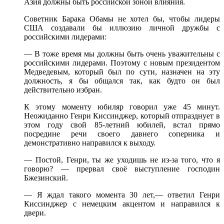
Азия должны быть российской зоной влияния.
Советник Барака Обамы
не хотел бы,
чтобы лидеры
США
создавали бы
иллюзию личной дружбы
с
российскими
лидерами:
— В тоже
время мы должны быть очень уважительны
с
российскими
лидерами. Поэтому
с новым
президентом
Медведевым, который был
по сути,
назначен
на эту
должность,
я бы
общался так, как будто он был
действительно избран.
К этому
моменту юбиляр говорил уже
45 минут.
Неожиданно Генри Киссинджер, который отпразднует
в
этом
году свой
85-летний
юбилей, встал прямо
посредине речи своего давнего соперника
и
демонстративно
направился
к выходу.
— Постой, Генри,
ты же
уходишь
не
из-за
того,
что я
говорю? —
прервал своё выступление господин
Бжезинский.
—
Я ждал
такого момента
30 лет,—
ответил Генри
Киссинджер
с немецким
акцентом
и направился
к
двери.