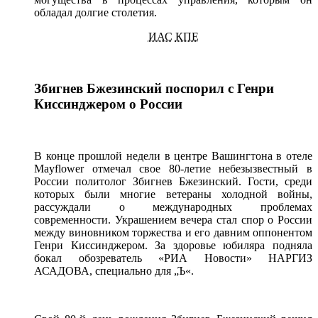
обладал долгие столетия.
ИАС
КПЕ
Збигнев Бжезинский поспорил
с Генри
Киссинджером
о России
В конце
прошлой недели
в центре
Вашингтона
в отеле
Mayflower отмечал свое
80-летие
небезызвестный
в
России
политолог Збигнев Бжезинский. Гости, среди
которых были многие ветераны холодной войны,
рассуждали
о международных
проблемах
современности. Украшением вечера стал спор
о России
между виновником торжества
и его
давним оппонентом
Генри Киссинджером.
За здоровье
юбиляра подняла
бокал обозреватель «РИА Новости» НАРГИЗ
АСАДОВА, специально
для „Ъ«.