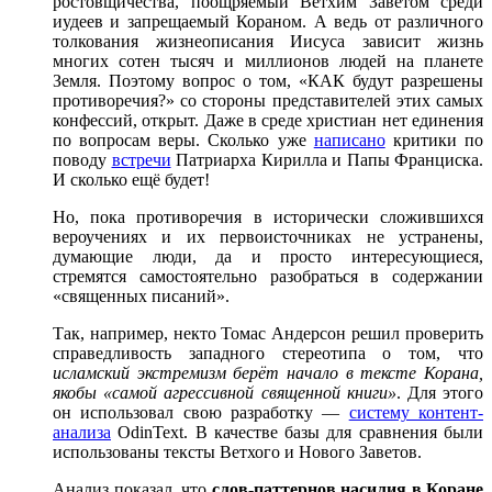
ростовщичества, поощряемый Ветхим Заветом среди
иудеев и запрещаемый Кораном. А ведь от различного
толкования жизнеописания Иисуса зависит жизнь
многих сотен тысяч и миллионов людей на планете
Земля. Поэтому вопрос о том, «КАК будут разрешены
противоречия?» со стороны представителей этих самых
конфессий, открыт. Даже в среде христиан нет единения
по вопросам веры. Сколько уже
написано
критики по
поводу
встречи
Патриарха Кирилла и Папы Франциска.
И сколько ещё будет!
Но, пока противоречия в исторически сложившихся
вероучениях и их первоисточниках не устранены,
думающие люди, да и просто интересующиеся,
стремятся самостоятельно разобраться в содержании
«священных писаний».
Так, например, некто Томас Андерсон решил проверить
справедливость западного стереотипа о том, что
исламский экстремизм берёт начало в тексте Корана,
якобы «самой агрессивной священной книги»
. Для этого
он использовал свою разработку —
систему контент-
анализа
OdinText. В качестве базы для сравнения были
использованы тексты Ветхого и Нового Заветов.
Анализ показал, что
слов-паттернов насилия в Коране