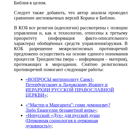
Библия в целом.
Следует также добавить, что автор анализа проводил
сравнение англоязычных версий Корана и Библии.
В КОБ все религии (идеологии) рассмотрены с позиции
управления и, как и технологии, отнесены к третьему
приоритету (информация факто-описательного
характера) обобщённых средств управления/оружия. В
КОБ разрешение межрелигиозных противоречий
предложено осуществить на основе единого понимания
процессов Триединства (мера – информация – материя),
протекающих в мироздании. Снятию религиозных
противоречий помогают следующие работы:
«ВОПРОСЫ митрополиту Санкт-
Петербургскому и Ладожскому Иоанну и
ИЕРАРХИИ РУССКОЙ ПРАВОСЛАВНОЙ
ЦЕРКВИ»
;
«“Мастер и Маргарита”: гимн демонизму?
Либо Евангелие беззаветной веры»
;
«Нерусский «Дух» для русской души
(Церковная социология и церковная
духовность)»
;