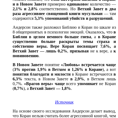
и в Новом Завете
примерно
одинаково
е количество —
2,1% и 2,8%
соответственно. Но
Ветхий Завет в два
раза агрессивнее священной книги мусульман
— там
содержится
5,3% упоминаний убийств и разрушений
.
Андерсон также разложил Библию и Коран по шкале из
8 общепринятых в психологии эмоций. Оказалось, что
в
Библии в целом немного больше гнева
, а
в Коране
существенно больше раскрыты темы страха и
собственно веры. Вере Коран посвящает 7,6%, а
Ветхий Завет — лишь 0,2%
,
призывая
не к вере, а
к
повиновению
.
В Новом Завете
понятие
«Любовь»
встречается чаще
(
3% против 1,9% в Ветхом и 1,26% в Коране
), а вот
понятия благодати и милости
в Коране встречаются
в
6,3%
текста, в Новом Завете
в 2,9%
, в Ветхом лишь
0,7%.
«Врагов веры» чаще
всего
упоминает
не Коран
(
0,7%
), а
Ветхий Завет — 1,8%
.
Источник
На основе своего исследования Андерсон делает вывод,
что Коран нельзя считать более агрессивной книгой, чем