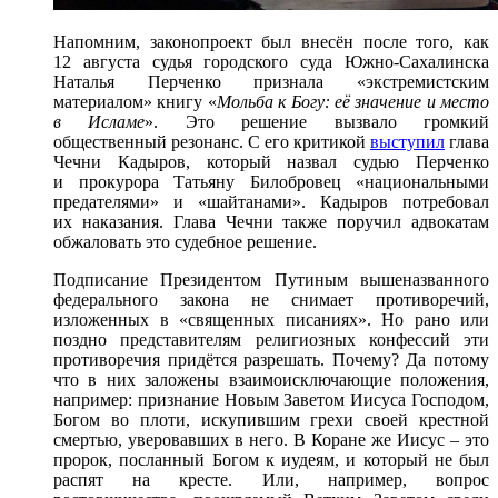
Напомним, законопроект был внесён после того, как
12 августа судья городского суда Южно-Сахалинска
Наталья Перченко признала «экстремистским
материалом» книгу «
Мольба к Богу: её значение и место
в Исламе
». Это решение вызвало громкий
общественный резонанс. С его критикой
выступил
глава
Чечни Кадыров, который назвал судью Перченко
и прокурора Татьяну Билобровец «национальными
предателями» и «шайтанами». Кадыров потребовал
их наказания. Глава Чечни также поручил адвокатам
обжаловать это судебное решение.
Подписание Президентом Путиным вышеназванного
федерального закона не снимает противоречий,
изложенных в «священных писаниях». Но рано или
поздно представителям религиозных конфессий эти
противоречия придётся разрешать. Почему? Да потому
что в них заложены взаимоисключающие положения,
например: признание Новым Заветом Иисуса Господом,
Богом во плоти, искупившим грехи своей крестной
смертью, уверовавших в него. В Коране же Иисус – это
пророк, посланный Богом к иудеям, и который не был
распят на кресте. Или, например, вопрос