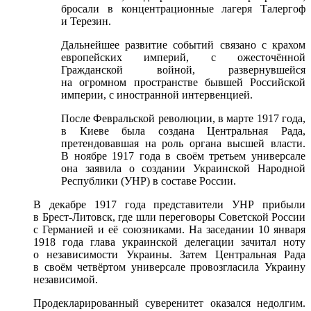
бросали в концентрационные лагеря Талергоф
и Терезин.
Дальнейшее развитие событий связано с крахом
европейских империй, с ожесточённой
Гражданской войной, развернувшейся
на огромном пространстве бывшей Российской
империи, с иностранной интервенцией.
После Февральской революции, в марте 1917 года,
в Киеве была создана Центральная Рада,
претендовавшая на роль органа высшей власти.
В ноябре 1917 года в своём третьем универсале
она заявила о создании Украинской Народной
Республики (УНР) в составе России.
В декабре 1917 года представители УНР прибыли
в Брест-Литовск, где шли переговоры Советской России
с Германией и её союзниками. На заседании 10 января
1918 года глава украинской делегации зачитал ноту
о независимости Украины. Затем Центральная Рада
в своём четвёртом универсале провозгласила Украину
независимой.
Продекларированный суверенитет оказался недолгим.