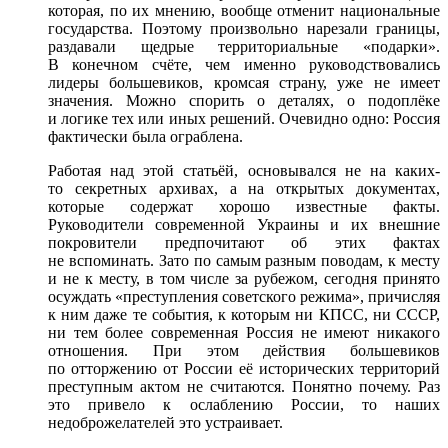
которая, по их мнению, вообще отменит национальные
государства. Поэтому произвольно нарезали границы,
раздавали щедрые территориальные «подарки».
В конечном счёте, чем именно руководствовались
лидеры большевиков, кромсая страну, уже не имеет
значения. Можно спорить о деталях, о подоплёке
и логике тех или иных решений. Очевидно одно: Россия
фактически была ограблена.
Работая над этой статьёй, основывался не на каких-
то секретных архивах, а на открытых документах,
которые содержат хорошо известные факты.
Руководители современной Украины и их внешние
покровители предпочитают об этих фактах
не вспоминать. Зато по самым разным поводам, к месту
и не к месту, в том числе за рубежом, сегодня принято
осуждать «преступления советского режима», причисляя
к ним даже те события, к которым ни КПСС, ни СССР,
ни тем более современная Россия не имеют никакого
отношения. При этом действия большевиков
по отторжению от России её исторических территорий
преступным актом не считаются. Понятно почему. Раз
это привело к ослаблению России, то наших
недоброжелателей это устраивает.