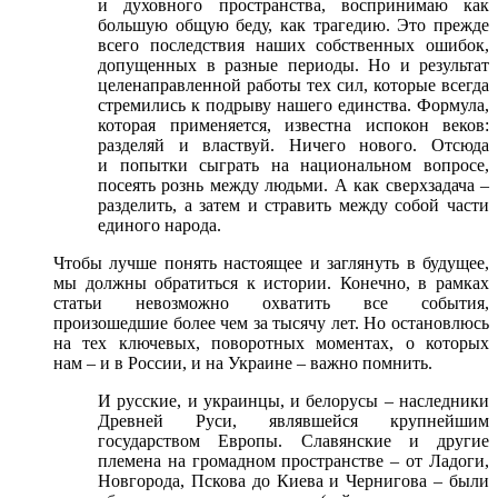
и духовного пространства, воспринимаю как
большую общую беду, как трагедию. Это прежде
всего последствия наших собственных ошибок,
допущенных в разные периоды. Но и результат
целенаправленной работы тех сил, которые всегда
стремились к подрыву нашего единства. Формула,
которая применяется, известна испокон веков:
разделяй и властвуй. Ничего нового. Отсюда
и попытки сыграть на национальном вопросе,
посеять рознь между людьми. А как сверхзадача –
разделить, а затем и стравить между собой части
единого народа.
Чтобы лучше понять настоящее и заглянуть в будущее,
мы должны обратиться к истории. Конечно, в рамках
статьи невозможно охватить все события,
произошедшие более чем за тысячу лет. Но остановлюсь
на тех ключевых, поворотных моментах, о которых
нам – и в России, и на Украине – важно помнить.
И русские, и украинцы, и белорусы – наследники
Древней Руси, являвшейся крупнейшим
государством Европы. Славянские и другие
племена на громадном пространстве – от Ладоги,
Новгорода, Пскова до Киева и Чернигова – были