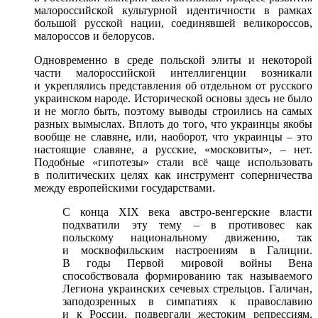
малороссийской культурной идентичности в рамках
большой русской нации, соединявшей великороссов,
малороссов и белорусов.
Одновременно в среде польской элиты и некоторой
части малороссийской интеллигенции возникали
и укреплялись представления об отдельном от русского
украинском народе. Исторической основы здесь не было
и не могло быть, поэтому выводы строились на самых
разных вымыслах. Вплоть до того, что украинцы якобы
вообще не славяне, или, наоборот, что украинцы – это
настоящие славяне, а русские, «московиты», – нет.
Подобные «гипотезы» стали всё чаще использовать
в политических целях как инструмент соперничества
между европейскими государствами.
С конца XIX века австро-венгерские власти
подхватили эту тему – в противовес как
польскому национальному движению, так
и москвофильским настроениям в Галиции.
В годы Первой мировой войны Вена
способствовала формированию так называемого
Легиона украинских сечевых стрельцов. Галичан,
заподозренных в симпатиях к православию
и к России, подвергали жестоким репрессиям,