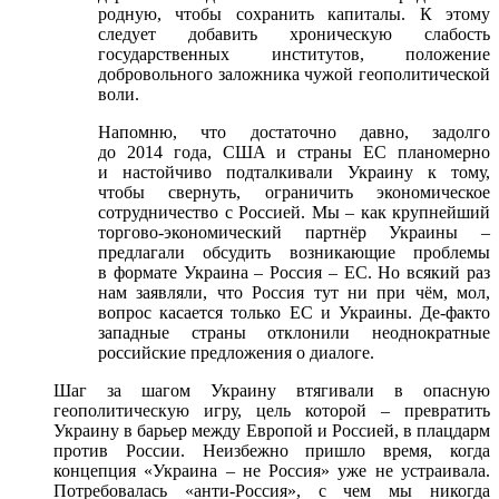
родную, чтобы сохранить капиталы. К этому
следует добавить хроническую слабость
государственных институтов, положение
добровольного заложника чужой геополитической
воли.
Напомню, что достаточно давно, задолго
до 2014 года, США и страны ЕС планомерно
и настойчиво подталкивали Украину к тому,
чтобы свернуть, ограничить экономическое
сотрудничество с Россией. Мы – как крупнейший
торгово-экономический партнёр Украины –
предлагали обсудить возникающие проблемы
в формате Украина – Россия – ЕС. Но всякий раз
нам заявляли, что Россия тут ни при чём, мол,
вопрос касается только ЕС и Украины. Де-факто
западные страны отклонили неоднократные
российские предложения о диалоге.
Шаг за шагом Украину втягивали в опасную
геополитическую игру, цель которой – превратить
Украину в барьер между Европой и Россией, в плацдарм
против России. Неизбежно пришло время, когда
концепция «Украина – не Россия» уже не устраивала.
Потребовалась «анти-Россия», с чем мы никогда