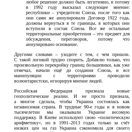
любое решение должно быть легитимно, и потому
в 1992 году высказал следующее мнение:
республики – учредители Союза, после того как
они сами же аннулировали Договор 1922 года,
должны вернуться в те границы, в которых они
вступили в состав Союза. Все же остальные
территориальные приобретения – это предмет для
обсуждения, переговоров, потому что
аннулировано основание.
Другими словами – уходите с тем, с чем пришли.
С такой логикой трудно спорить. Добавлю только, что
произвольную перекройку границ большевики, как уже
отмечал, начали ещё до создания Союза, и все
манипуляции с территориями проводили
волюнтаристски, игнорируя мнение людей.
Российская Федерация признала новые
геополитические реалии. И не просто признала,
а многое сделала, чтобы Украина состоялась как
независимая страна. В трудные 90-е годы и в новом
тысячелетии мы оказывали Украине весомую
поддержку. В Киеве используют свою «политическую
арифметику», но в 1991–2013 годах только за счёт
низких цен на газ Украина сэкономила для своего