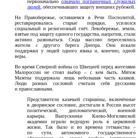
первоначально
означало пограничных служилых
людей
, обеспечивавших защиту внешних рубежей.
На Правобережье, оставшемся в Речи Посполитой,
реставрировались старые порядки, усилился
социальный и религиозный гнёт. Левобережье, земли,
взятые под защиту единого государства, напротив, стали
активно развиваться. Сюда массово переселялись
жители с другого берега Днепра. Они искали
поддержки у людей одного языка и, конечно, одной
веры.
Во время Северной войны со Швецией перед жителями
Малороссии не стоял выбор – с кем быть. Мятеж
Мазепы поддержала лишь небольшая часть казаков.
Люди разных сословий считали себя русскими
и православными.
Представители казачьей старши́ны, включённые
в дворянское сословие, достигали в России высот
политической, дипломатической, военной
карьеры. Выпускники Киево-Могилянской
академии играли ведущую роль в церковной
жизни. Так было и во времена гетманства –
по сути, автономного государственного