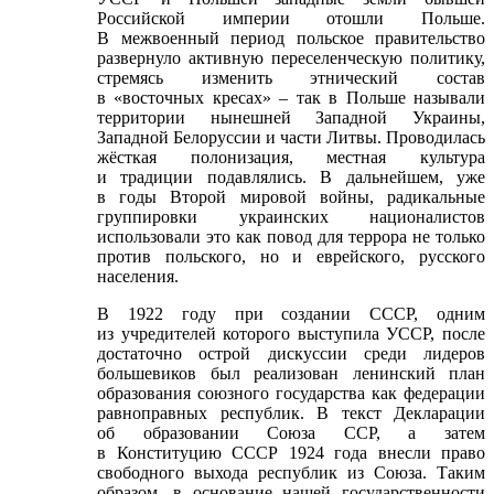
Российской империи отошли Польше.
В межвоенный период польское правительство
развернуло активную переселенческую политику,
стремясь изменить этнический состав
в «восточных кресах» – так в Польше называли
территории нынешней Западной Украины,
Западной Белоруссии и части Литвы. Проводилась
жёсткая полонизация, местная культура
и традиции подавлялись. В дальнейшем, уже
в годы Второй мировой войны, радикальные
группировки украинских националистов
использовали это как повод для террора не только
против польского, но и еврейского, русского
населения.
В 1922 году при создании СССР, одним
из учредителей которого выступила УССР, после
достаточно острой дискуссии среди лидеров
большевиков был реализован ленинский план
образования союзного государства как федерации
равноправных республик. В текст Декларации
об образовании Союза ССР, а затем
в Конституцию СССР 1924 года внесли право
свободного выхода республик из Союза. Таким
образом, в основание нашей государственности