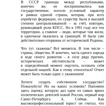
В СССР границы между республиками,
конечно же, не воспринимались как
государственные, носили условный характер
в рамках единой страны, которая, при всех
атрибутах федерации, по существу была в высшей
степени централизованной – за счёт, повторю,
руководящей роли КПСС. Но в 1991 году все эти
территории, а главное – люди, которые там жили,
в одночасье оказались за границей. И были уже
действительно оторваны от исторической Родины.
Что тут скажешь? Всё меняется. В том числе –
страны, общества. И конечно, часть одного народа
в ходе своего развития – в силу ряда причин,
исторических обстоятельств – может
в определённый момент ощутить, осознать себя
отдельной нацией. Как к этому относиться? Ответ
может быть только один: с уважением!
Хотите создать собственное государство?
Пожалуйста! Но на каких условиях? Напомню
здесь оценку, которую дал один из самых ярких
политических деятелей новой России, первый мэр
Санкт-Петербурга А. Собчак. Как
высокопрофессиональный юрист он считал, что