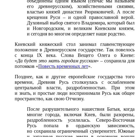
объединены одним языком (сейчас мы называем
его древнерусским), хозяйственными связями,
властью князей династии Рюриковичей. А после
крещения Руси – и одной православной верой.
Духовный выбор святого Владимира, который был
и Новгородским, и великим Киевским князем,
и сегодня во многом определяет наше родство.
Киевский княжеский стол занимал главенствующее
положение в Древнерусском государстве. Так повелось
с конца IX века. Слова Вещего Олега о Киеве:
«
Да будет это мать городам русским
» – сохранила для
потомков «
Повесть временных лет
».
Позднее, как и другие европейские государства того
времени, Древняя Русь столкнулась с ослаблением
центральной власти, раздробленностью. При этом
и знать, и простые люди воспринимали Русь как общее
пространство, как свою Отчизну.
После разрушительного нашествия Батыя, когда
многие города, включая Киев, были разорены,
раздробленность усилилась. Северо-Восточная
Русь попала в ордынскую зависимость,
но сохранила ограниченный суверенитет. Южные
и западные русские земли в основном вошли