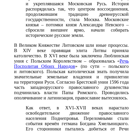
и укреплявшаяся Московская Русь. История
распорядилась так, что центром воссоединения,
продолжившим традицию древнерусской
государственности, стала Москва. Московские
князья – потомки князя Александра Невского –
сбросили внешнее ярмо, начали собирать
исторические русские земли.
В Великом Княжестве Литовском шли иные процессы.
В XIV веке правящая элита Литвы приняла
католичество. В XVI веке была заключена Люблинская
уния с Польским Королевством – образовалась «
Речь
Посполитая Обоих Народов
» (по сути – польского
и литовского). Польская католическая знать получила
значительные земельные владения и привилегии
на территории Руси. Согласно Брестской унии 1596 года
часть западнорусского православного духовенства
подчинилась власти Папы Римского. Проводились
ополячивание и латинизация, православие вытеснялось.
Как ответ, в XVI–XVII веках нарастало
освободительное движение православного
населения Поднепровья. Переломными стали
события времён гетмана Богдана Хмельницкого.
Его сторонники пытались добиться от Речи