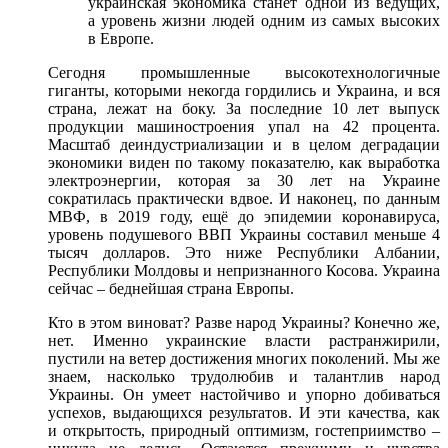
украинская экономика станет одной из ведущих,
а уровень жизни людей одним из самых высоких
в Европе.
Сегодня промышленные высокотехнологичные
гиганты, которыми некогда гордились и Украина, и вся
страна, лежат на боку. За последние 10 лет выпуск
продукции машиностроения упал на 42 процента.
Масштаб деиндустриализации и в целом деградации
экономики виден по такому показателю, как выработка
электроэнергии, которая за 30 лет на Украине
сократилась практически вдвое. И наконец, по данным
МВФ, в 2019 году, ещё до эпидемии коронавируса,
уровень подушевого ВВП Украины составил меньше 4
тысяч долларов. Это ниже Республики Албании,
Республики Молдовы и непризнанного Косова. Украина
сейчас – беднейшая страна Европы.
Кто в этом виноват? Разве народ Украины? Конечно же,
нет. Именно украинские власти растранжирили,
пустили на ветер достижения многих поколений. Мы же
знаем, насколько трудолюбив и талантлив народ
Украины. Он умеет настойчиво и упорно добиваться
успехов, выдающихся результатов. И эти качества, как
и открытость, природный оптимизм, гостеприимство –