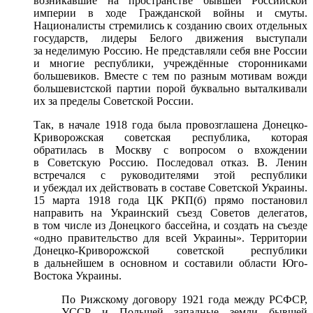
возникавшие на пространстве бывшей Российской
империи в ходе Гражданской войны и смуты.
Националисты стремились к созданию своих отдельных
государств, лидеры Белого движения выступали
за неделимую Россию. Не представляли себя вне России
и многие республики, учреждённые сторонниками
большевиков. Вместе с тем по разным мотивам вожди
большевистской партии порой буквально выталкивали
их за пределы Советской России.
Так, в начале 1918 года была провозглашена Донецко-
Криворожская советская республика, которая
обратилась в Москву с вопросом о вхождении
в Советскую Россию. Последовал отказ. В. Ленин
встречался с руководителями этой республики
и убеждал их действовать в составе Советской Украины.
15 марта 1918 года ЦК РКП(б) прямо постановил
направить на Украинский съезд Советов делегатов,
в том числе из Донецкого бассейна, и создать на съезде
«одно правительство для всей Украины». Территории
Донецко-Криворожской советской республики
в дальнейшем в основном и составили области Юго-
Востока Украины.
По Рижскому договору 1921 года между РСФСР,
УССР и Польшей западные земли бывшей