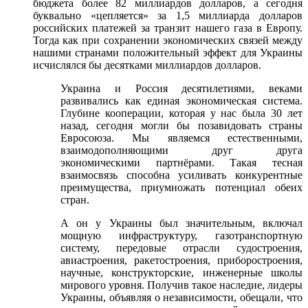
бюджета более 82 миллиардов долларов, а сегодня
буквально «цепляется» за 1,5 миллиарда долларов
российских платежей за транзит нашего газа в Европу.
Тогда как при сохранении экономических связей между
нашими странами положительный эффект для Украины
исчислялся бы десятками миллиардов долларов.
Украина и Россия десятилетиями, веками
развивались как единая экономическая система.
Глубине кооперации, которая у нас была 30 лет
назад, сегодня могли бы позавидовать страны
Евросоюза. Мы являемся естественными,
взаимодополняющими друг друга
экономическими партнёрами. Такая тесная
взаимосвязь способна усиливать конкурентные
преимущества, приумножать потенциал обеих
стран.
А он у Украины был значительным, включал
мощную инфраструктуру, газотранспортную
систему, передовые отрасли судостроения,
авиастроения, ракетостроения, приборостроения,
научные, конструкторские, инженерные школы
мирового уровня. Получив такое наследие, лидеры
Украины, объявляя о независимости, обещали, что