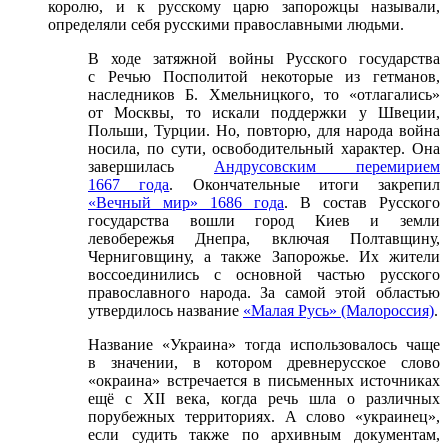
королю, и к русскому царю запорожцы называли,
определяли себя русскими православными людьми.
В ходе затяжной войны Русского государства
с Речью Посполитой некоторые из гетманов,
наследников Б. Хмельницкого, то «отлагались»
от Москвы, то искали поддержки у Швеции,
Польши, Турции. Но, повторю, для народа война
носила, по сути, освободительный характер. Она
завершилась
Андрусовским перемирием
1667 года
. Окончательные итоги закрепил
«Вечный мир» 1686 года
. В состав Русского
государства вошли город Киев и земли
левобережья Днепра, включая Полтавщину,
Черниговщину, а также Запорожье. Их жители
воссоединились с основной частью русского
православного народа. За самой этой областью
утвердилось название
«Малая Русь» (Малороссия)
.
Название «Украина» тогда использовалось чаще
в значении, в котором древнерусское слово
«окраина» встречается в письменных источниках
ещё с XII века, когда речь шла о различных
порубежных территориях. А слово «украинец»,
если судить также по архивным документам,