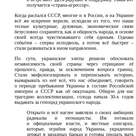
получается «страна-агрессор».
Когда распался СССР, многие и в России, и на Украине
всё же искренне верили, исходили из того, что наши
тесные культурные, духовные, экономические связи
безусловно сохранятся, как и общность народа, в основе
своей всегда чувствовавшего себя единым. Однако
события – сперва исподволь, а потом всё быстрее –
стали развиваться в ином направлении.
По сути, украинские элиты решили обосновать
независимость своей страны через отрицание её
прошлого, правда, за исключением вопроса границ.
Стали мифологизировать и переписывать историю,
вымарывать из неё всё, что нас объединяет, говорить
о периоде пребывания Украины в составе Российской
империи и СССР как об оккупации. Общую для нас
трагедию коллективизации, голода начала 30-х годов
выдавать за геноцид украинского народа.
Открыто и всё наглее заявляли о своих амбициях
радикалы и неонацисты. Им потакали
и официальные власти, и местные олигархи,
которые, ограбив народ Украины, украденное
держат в западных банках и готовы продать мать