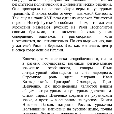
результатом политических и дипломатических решений.
Она проходила на основе общей веры и культурных
традиций. И вновь особо отмечу – языковой близости.
Так, ещё в начале XVII века один из иерархов Униатской
церкви Иосиф Рутский сообщал в Рим, что жители
Московии называют русских из Речи Посполитой
своими братьями, что письменный язык у них
совершенно одинаков, а разговорный – хоть
и отличается, но незначительно. По его выражению, как
у жителей Рима и Бергамо. Это, как мы знаем, центр
и север современной Италии.
Конечно, за многие века раздробленности, жизни
в разных государствах возникли региональные
языковые особенности, го́воры. Язык
литературный обогащался за счёт народного.
Огромную роль здесь сыграли Иван
Котляревский, Григорий Сковорода, Тарас
Шевченко. Их произведения являются нашим
общим литературным и культурным достоянием.
Стихи Тараса Шевченко созданы на украинском
языке, а проза – в основном на русском. Книги
Николая Гоголя, патриота России, уроженца
Полтавщины, написаны на русском языке, полны
малороссийскими народными выражениями