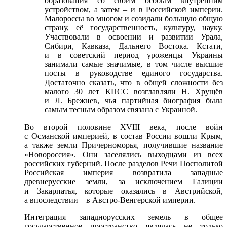
образования со своим особым внутренним
устройством, а затем – и в Российской империи.
Малороссы во многом и созидали большую общую
страну, её государственность, культуру, науку.
Участвовали в освоении и развитии Урала,
Сибири, Кавказа, Дальнего Востока. Кстати,
и в советский период уроженцы Украины
занимали самые значимые, в том числе высшие
посты в руководстве единого государства.
Достаточно сказать, что в общей сложности без
малого 30 лет КПСС возглавляли Н. Хрущёв
и Л. Брежнев, чья партийная биография была
самым тесным образом связана с Украиной.
Во второй половине XVIII века, после войн
с Османской империей, в состав России вошли Крым,
а также земли Причерноморья, получившие название
«Новороссия». Они заселялись выходцами из всех
российских губерний. После разделов Речи Посполитой
Российская империя возвратила западные
древнерусские земли, за исключением Галиции
и Закарпатья, которые оказались в Австрийской,
а впоследствии – в Австро-Венгерской империи.
Интеграция западнорусских земель в общее
государственное пространство являлась не только