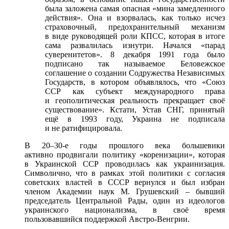
была заложена самая опасная «мина замедленного
действия». Она и взорвалась, как только исчез
страховочный, предохранительный механизм
в виде руководящей роли КПСС, которая в итоге
сама развалилась изнутри. Начался «парад
суверенитетов». 8 декабря 1991 года было
подписано так называемое Беловежское
соглашение о создании Содружества Независимых
Государств, в котором объявлялось, что «Союз
ССР как субъект международного права
и геополитическая реальность прекращает своё
существование». Кстати, Устав СНГ, принятый
ещё в 1993 году, Украина не подписала
и не ратифицировала.
В 20–30-е годы прошлого века большевики
активно продвигали политику «коренизации», которая
в Украинской ССР проводилась как украинизация.
Символично, что в рамках этой политики с согласия
советских властей в СССР вернулся и был избран
членом Академии наук М. Грушевский – бывший
председатель Центральной Рады, один из идеологов
украинского национализма, в своё время
пользовавшийся поддержкой Австро-Венгрии.