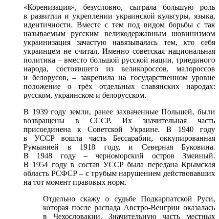
«Коренизация», безусловно, сыграла большую роль
в развитии и укреплении украинской культуры, языка,
идентичности. Вместе с тем под видом борьбы с так
называемым русским великодержавным шовинизмом
украинизация зачастую навязывалась тем, кто себя
украинцем не считал. Именно советская национальная
политика – вместо большой русской нации, триединого
народа, состоявшего из великороссов, малороссов
и белорусов, – закрепила на государственном уровне
положение о трёх отдельных славянских народах:
русском, украинском и белорусском.
В 1939 году земли, ранее захваченные Польшей, были
возвращены в СССР. Их значительная часть
присоединена к Советской Украине. В 1940 году
в УССР вошла часть Бессарабии, оккупированная
Румынией в 1918 году, и Северная Буковина.
В 1948 году – черноморский остров Змеиный.
В 1954 году в состав УССР была передана Крымская
область РСФСР – с грубым нарушением действовавших
на тот момент правовых норм.
Отдельно скажу о судьбе Подкарпатской Руси,
которая после распада Австро-Венгрии оказалась
в Чехословакии. Значительную часть местных