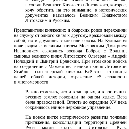
в состав Великого Княжества Литовского, которое,
хочу обратить на это внимание, в исторических
документах называлось Великим Княжеством
Литовским и Русским.
Представители княжеских и боярских родов переходили
на службу от одного князя к другому, враждовали между
собой, но и дружили, заключали союзы. На Куликовом
поле рядом с великим князем Московским Дмитрием
Ивановичем сражались воевода Боброк с Волыни,
сыновья великого князя Литовского Ольгерда – Андрей
Полоцкий и Дмитрий Брянский. При этом свои войска
на соединение с Мамаем вёл великий князь Литовский
Ягайло – сын тверской княжны. Всё это – страницы
нашей общей истории, отражение её сложности
и многомерности.
Важно отметить, что и в западных, и в восточных
русских землях говорили на одном языке. Вера
была православной. Вплоть до середины XV века
сохранялось единое церковное управление.
На новом витке исторического развития точками
притяжения, консолидации территорий Древней
Руси могли стать и Литовская Русь,