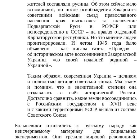
жителей составляли русины. Об этом сейчас мало
вспоминают, но после освобождения Закарпатья
советскими войсками съезд православного
населения края высказался за включение
Подкарпатской Руси в РСФСР или
непосредственно в СССР – на правах отдельной
Карпаторусской республики. Но это мнение людей
проигнорировали. И летом 1945 года было
объявлено – как писала газета «Правда» –
об историческом акте воссоединения Закарпатской
Украины «со своей издавней родиной –
Украиной».
Таким образом, современная Украина – целиком
и полностью детище советской эпохи. Мы знаем
и помним, что в значительной степени она
создавалась за счёт исторической России.
Достаточно сравнить, какие земли воссоединились
с Российским государством в XVII веке
и с какими территориями УССР вышла из состава
Советского Союза.
Большевики относились к русскому народу как
неисчерпаемому материалу для социальных
экспериментов. Они грезили мировой революцией,