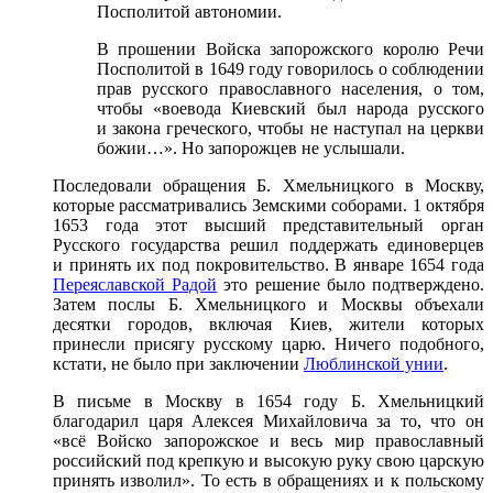
Посполитой автономии.
В прошении Войска запорожского королю Речи
Посполитой в 1649 году говорилось о соблюдении
прав русского православного населения, о том,
чтобы «воевода Киевский был народа русского
и закона греческого, чтобы не наступал на церкви
божии…». Но запорожцев не услышали.
Последовали обращения Б. Хмельницкого в Москву,
которые рассматривались Земскими соборами. 1 октября
1653 года этот высший представительный орган
Русского государства решил поддержать единоверцев
и принять их под покровительство. В январе 1654 года
Переяславской Радой
это решение было подтверждено.
Затем послы Б. Хмельницкого и Москвы объехали
десятки городов, включая Киев, жители которых
принесли присягу русскому царю. Ничего подобного,
кстати, не было при заключении
Люблинской унии
.
В письме в Москву в 1654 году Б. Хмельницкий
благодарил царя Алексея Михайловича за то, что он
«всё Войско запорожское и весь мир православный
российский под крепкую и высокую руку свою царскую
принять изволил». То есть в обращениях и к польскому