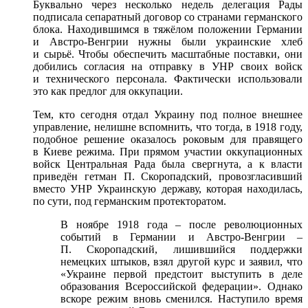
Буквально через несколько недель делегация Рады
подписала сепаратный договор со странами германского
блока. Находившимся в тяжёлом положении Германии
и Австро-Венгрии нужны были украинские хлеб
и сырьё. Чтобы обеспечить масштабные поставки, они
добились согласия на отправку в УНР своих войск
и технического персонала. Фактически использовали
это как предлог для оккупации.
Тем, кто сегодня отдал Украину под полное внешнее
управление, нелишне вспомнить, что тогда, в 1918 году,
подобное решение оказалось роковым для правящего
в Киеве режима. При прямом участии оккупационных
войск Центральная Рада была свергнута, а к власти
приведён гетман П. Скоропадский, провозгласивший
вместо УНР Украинскую державу, которая находилась,
по сути, под германским протекторатом.
В ноябре 1918 года – после революционных
событий в Германии и Австро-Венгрии –
П. Скоропадский, лишившийся поддержки
немецких штыков, взял другой курс и заявил, что
«Украине первой предстоит выступить в деле
образования Всероссийской федерации». Однако
вскоре режим вновь сменился. Наступило время