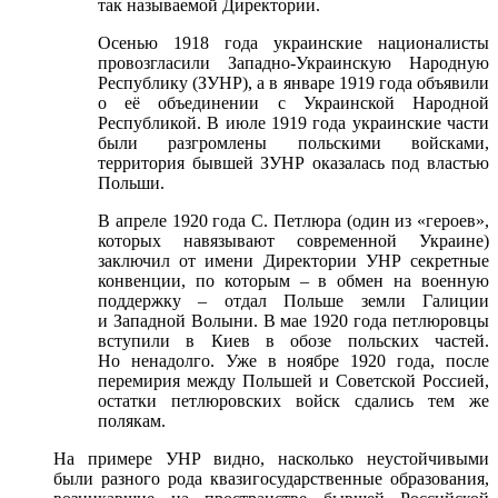
так называемой Директории.
Осенью 1918 года украинские националисты
провозгласили Западно-Украинскую Народную
Республику (ЗУНР), а в январе 1919 года объявили
о её объединении с Украинской Народной
Республикой. В июле 1919 года украинские части
были разгромлены польскими войсками,
территория бывшей ЗУНР оказалась под властью
Польши.
В апреле 1920 года С. Петлюра (один из «героев»,
которых навязывают современной Украине)
заключил от имени Директории УНР секретные
конвенции, по которым – в обмен на военную
поддержку – отдал Польше земли Галиции
и Западной Волыни. В мае 1920 года петлюровцы
вступили в Киев в обозе польских частей.
Но ненадолго. Уже в ноябре 1920 года, после
перемирия между Польшей и Советской Россией,
остатки петлюровских войск сдались тем же
полякам.
На примере УНР видно, насколько неустойчивыми
были разного рода квазигосударственные образования,