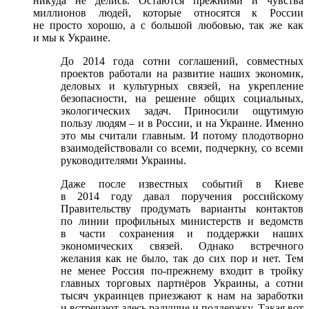
никуда не делись. Остаются прежними и чувства
миллионов людей, которые относятся к России
не просто хорошо, а с большой любовью, так же как
и мы к Украине.
До 2014 года сотни соглашений, совместных
проектов работали на развитие наших экономик,
деловых и культурных связей, на укрепление
безопасности, на решение общих социальных,
экологических задач. Приносили ощутимую
пользу людям – и в России, и на Украине. Именно
это мы считали главным. И потому плодотворно
взаимодействовали со всеми, подчеркну, со всеми
руководителями Украины.
Даже после известных событий в Киеве
в 2014 году давал поручения российскому
Правительству продумать варианты контактов
по линии профильных министерств и ведомств
в части сохранения и поддержки наших
экономических связей. Однако встречного
желания как не было, так до сих пор и нет. Тем
не менее Россия по-прежнему входит в тройку
главных торговых партнёров Украины, а сотни
тысяч украинцев приезжают к нам на заработки
и встречают здесь радушие и поддержку. Такая вот