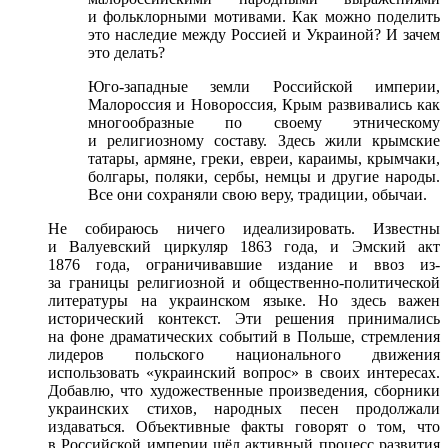
и фольклорными мотивами. Как можно поделить
это наследие между Россией и Украиной? И зачем
это делать?
Юго-западные земли Российской империи,
Малороссия и Новороссия, Крым развивались как
многообразные по своему этническому
и религиозному составу. Здесь жили крымские
татары, армяне, греки, евреи, караимы, крымчаки,
болгары, поляки, сербы, немцы и другие народы.
Все они сохраняли свою веру, традиции, обычаи.
Не собираюсь ничего идеализировать. Известны
и Валуевский циркуляр 1863 года, и Эмский акт
1876 года, ограничивавшие издание и ввоз из-
за границы религиозной и общественно-политической
литературы на украинском языке. Но здесь важен
исторический контекст. Эти решения принимались
на фоне драматических событий в Польше, стремления
лидеров польского национального движения
использовать «украинский вопрос» в своих интересах.
Добавлю, что художественные произведения, сборники
украинских стихов, народных песен продолжали
издаваться. Объективные факты говорят о том, что
в Российской империи шёл активный процесс развития