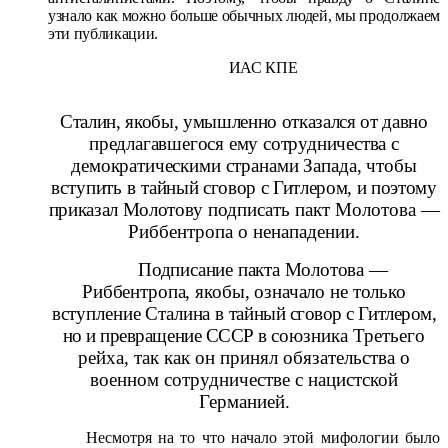
узнало как можно больше обычных людей, мы продолжаем
эти публикации.
ИАС КПЕ
Сталин, якобы, умышленно отказался от дав
но
предлагавшегося ему сотрудничества с
демокра
тическими странами Запада, чтобы
вступить в тай
ный сговор с Гитлером, и поэтому
приказал Молото
ву подписать пакт Молотова —
Риббентропа о ненападении.
Подписание пакта Молотова —
Риб
бентропа, якобы, означало не только
вступление Сталина в
тайный сговор с Гитлером,
но и превращение СССР в
союзника Третьего
рейха, так как он принял обязательства о
военном сотрудничестве с нацистской
Германией.
Несмотря на то что начало этой мифологии было