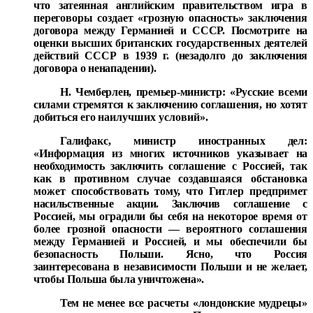
что затеянная английским правительством игра в
переговоры создает «грозную опасность» заключения
дого
вора между Германией и СССР. Посмотрите на
оценки выс
ших британских государственных деятелей
действий СССР
в 1939 г. (незадолго до заключения
договора о ненападении).
Н. Чемберлен, премьер-министр: «Русские всеми
силами
стремятся к заключению соглашения, но хотят
добиться его
наилучших условий».
Галифакс, министр иностранных дел:
«Информация из
многих источников указывает на
необходимость заключить
соглашение с Россией, так
как в противном случае создав
шаяся обстановка
может способствовать тому, что Гитлер
предпримет
насильственные акции. Заключив соглашение с
Россией, мы оградили бы себя на некоторое время от
более
грозной опасности — вероятного соглашения
между Герма
нией и Россией, и мы обеспечили бы
безопасность Польши.
Ясно, что Россия
заинтересована в независимости Польши и
не желает,
чтобы Польша была уничтожена».
Тем не менее все расчеты «лондонские мудрецы»