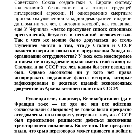
Советского Союза создать-таки в Европе систему
коллективной безопасности для отпора грядущей
гитлеровской агрессии. И одновременно смертным
приговором увлеченной западной демократией западной
дип
ломатии тех лет, в истории которой, как говаривал
ещё
У.
Черчилль,
«легко проступает список сплошных
преступлений, безумств и несчастий человечества».
Так с чего же
можно было додуматься до столь
глупейшей мысли о том,
что-де Сталин и СССР
начисто отвергали попытки и пред
ложения Запада по
организации сотрудничества? У всех есть
неоспоримое
и никем не отчуждаемое право иметь свой
взгляд на
Сталина и на СССР тех лет, каким бы этот взгляд
ни
был. Однако абсолютно ни у кого нет права
игнориро
вать подлинные факты истории, которые
зафиксированы в
десятках изданий всевозможных
документов из Архива внеш
ней политики СССР!
Руководители, например, Великобритании (да и
Фран
ции тоже — не зря же они все действия
согласовывали с Лон
доном) не только были прекрасно
осведомлены, но и попро
сту уверены
в
том, что СССР
был преисполнен решимости
добиться заключения
трехстороннего соглашения. Более того.
Они прекрасно
знали, что срыв переговоров может привести
к войне и