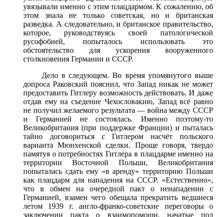
увязывали именно с этим плацдармом. К сожалению, об
этом знала не только советская, но и британская
разведка. А следовательно, и британское правительство,
которое, руководствуясь своей патологической
русофобией, попыталось использовать это
обстоятельство для ускорения вооруженного
столкновения Германии и СССР.
Дело в следующем. Во время упомянутого выше
допроса Раковский пояснил, что Запад никак не может
предоставить Гитлеру возможность действовать. И даже
отдав ему на съедение Чехословакию, Запад всё равно
не получил желаемого результата — война между СССР
и Германией не состоялась. Именно поэтому-то
Великобритания (при поддержке Франции) и пыталась
тайно договориться с Гитлером насчёт польского
варианта Мюнхенской сделки. Проще говоря, твердо
памятуя о потребностях Гитлера в плацдарме именно на
территории Восточной Польши, Великобритания
попыталась сдать ему «в аренду» территорию Польши
как плацдарм для нападения на СССР. «Естественно»,
что в обмен на очередной пакт о ненападении с
Германией, взамен чего обещала прекратить ведшиеся
летом 1939 г. англо-франко-советские переговоры о
заключении пакта о взаимопомощи, начатые под