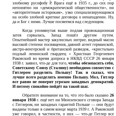
злобному русофобу Р. Врага ещё в 1935 г., до сих пор
непонятно ни «демократической общественности», ни
«авторитетным историкам», узко специализирующимся
на особо злобной критике договора о ненападении. Ну,
да и Бог с ними. Лучше посмеемся над следующим.
Когда упомянутая выше подлая провокационная
затея сорвалась, Запад пошёл другим путем.
Опытнейший мастер закулисных интриг, видный масон
высокой степени посвящения, давний агент германской,
австро-венгерской и британской разведок, «кристально
подлый ленинский гвардеец » Христиан Георгиевич
Раковский во время допроса в НКВД СССР 26 января
1938 г. заявил, что-де для того,
чтобы обезопасить себя,
Советскому Союзу (Сталину) необходимо совместно с
Гитлером разделить Польшу! Так и сказал, что
лучше всего разделить именно Польшу. Мол, Гитлер
все равно не поверит угрозам западных демократий.
И потому спокойно пойдёт на такой шаг.
Обратите внимание на то, что это было сказано
26
января
1938
г. ещё нет ни Мюнхенского сговора Запада
с Гитлером, ни западных гарантий Польше — они будут
выданы только в самом конце марта 1939 г. А Раковский
уже говорил, в частности, о них — что-де Гитлер все