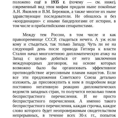
поло
жено ещё в
1935 г.
(почему — см. ниже),
современный вид этим
мифам придали ныне покойные
А.Н. Яковлев и В.М. Бережков, а также многие их ныне
здравствующие последователи. Не обошлось и без
«координации» с иными бандерлогами от
истории, в
том числе и прибалтийскими сепаратистами.
Между тем России, в том числе и как
правопреемнице СССР, стыдиться нечего. А уж если
кому и стыдиться, так только Западу. Чуть ли не на
следующий день после привода Гитлера к власти
Сталин начал многолетнюю дипломатическую атаку на
Запад с целью добиться от него заключения
международных договоров, на основе которых
возможно было бы организовать эффективное
противодействие агрессивным планам нацистов. Если
все эти предложения Советского Союза детально
изложить, да присовокупить к ним в подробном виде
постоянно негативную реакцию дипломатических
ведомств западных стран, то получится несколько томов
беспристрастного перечисления. И не просто
беспристрастного перечисления. А именно такого
беспристрастного перечисления, каждая строчка, каждое
слово которого будет неопровержимым свидетельством
непрерывных, в течение всех 30-х гг., попыток