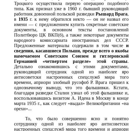
Троцкого осуществила первую операцию подобного
типа. Как признал уже в 1960 г. бывший руководящий
работник довоенной польской разведки
Рышард Врага
,
в
1935
г. к нему обратился некто — он не назвал его
имени — с предложением купить секретные советские
документы, в основном тексты постановлений
Политбюро ЦК ВКП(б), а также некоторые документы
народного комиссариата иностранных дел СССР.
Предложенные материалы содержали в том числе
и
сведения, касавшиеся Польши, прежде всего о якобы
намечаемом Советским Союзом и гитлеровской
Германией «четвертом разделе» этой страны
.
Детально ознакомившись с этими документами,
руководящий сотрудник одной из наиболее яро
антисоветски настроенных спецслужб мира того
времени, априори злобный русофоб Р. Врага пришел к
однозначному выводу, что это фальшивки. Кстати,
благодаря разведке Сталин узнал об этой фальшивке и,
воспользовавшись визитом А. Идена в Москву в конце
марта 1935 г., как следует «выдал» Великобритании «на
орехи»...
То, что было совершенно ясно и понятно
сотруднику одной из наиболее яро антисоветски
настроенных спецслужб мира того времени и априори