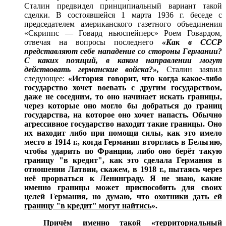
Сталин предвидел принципиальный вариант такой
сделки. В состоявшейся 1 марта 1936 г. беседе с
председателем американского газетного объединения
«Скриппс — Говард ньюспейперс» Роем Говардом,
отвечая на вопросы последнего
«Как в СССР
представляют себе нападение со стороны Германии?
С каких позиций, в каком направлении могут
действовать германские войска?»,
Сталин заявил
следующее:
«История говорит, что когда какое-либо
государство хочет воевать с другим государством,
даже не соседним, то оно начинает искать границы,
через которые оно могло бы добраться до границ
государства, на которое оно хочет напасть. Обычно
агрессивное государство находит такие границы. Оно
их находит либо при помощи силы, как это имело
место в 1914 г., когда Германия вторглась в Бельгию,
чтобы ударить по Франции, либо оно берёт такую
границу "в кредит", как это сделала Германия в
отношении Латвии, скажем, в 1918 г., пытаясь через
неё прорваться к Ленинграду. Я не знаю, какие
именно границы может приспособить для своих
целей Германия, но думаю, что
охотники дать ей
границу "в кредит" могут найтись
».
Причём именно такой «территориальный