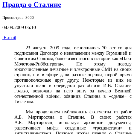
Правда о Сталине
Просмотров: 8666
04.09.2009 06:10
E-mail
23 августа 2009 года, исполнилось 70 лет со дня
подписания Договора о ненападении между Германией и
Советским Союзом, более известного в истории как «Пакт
Молотова-Риббентропа». По этому поводу
многочисленные печатные и электронные СМИ на своих
страницах и в эфире дали разные оценки, порой прямо
противоположные друг другу. Некоторые из них не
упустили шанс в очередной раз облить И.В. Сталина
грязью, возложив на него вину за начало Великой
отечественной войны, обвинив Сталина в «сделке» с
Гитлером.
Мы продолжаем публиковать фрагменты из работ
А.Б. Мартиросяна о Сталине. В своих работах
А.Б. Мартиросян, используя архивные документы,
развенчивает мифы созданные «троцкистами» и
антисталинистами. Поэтому, чтобы правду о Сталине