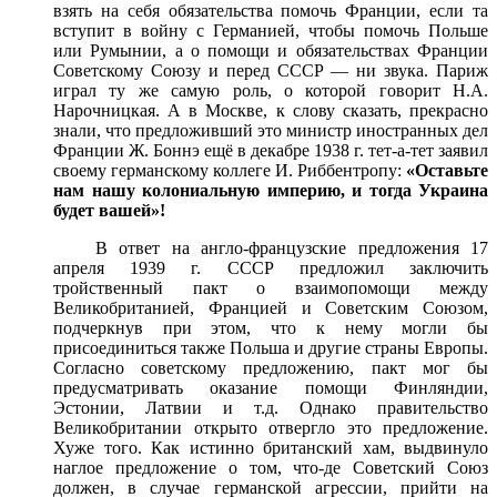
взять на себя обязательства помочь Франции, если та
вступит в войну с Германией, чтобы помочь Польше
или Румынии, а о помощи и обязательствах Франции
Советскому Союзу и перед СССР — ни звука. Париж
играл ту же самую роль, о которой говорит Н.А.
Нарочницкая. А в Москве, к слову сказать, прекрасно
знали, что предложивший это министр иностранных дел
Франции Ж. Боннэ ещё в декабре 1938 г. тет-а-тет заявил
своему германскому коллеге И. Риббентропу:
«Оставьте
нам нашу колониальную империю, и тогда Украина
будет вашей»!
В ответ на англо-французские предложения 17
апреля 1939 г. СССР предложил заключить
тройственный пакт о взаимопомощи между
Великобританией, Францией и Советским Союзом,
подчеркнув при этом, что к нему могли бы
присоединиться также Польша и другие страны Европы.
Согласно советскому предложению, пакт мог бы
предусматривать оказание помощи Финляндии,
Эстонии, Латвии и т.д. Однако правительство
Великобритании открыто отвергло это предложение.
Хуже того. Как истинно британский хам, выдвинуло
наглое предложение о том, что-де Советский Союз
должен, в случае германской агрессии, прийти на