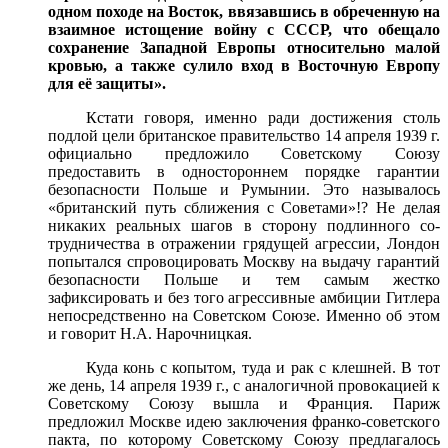
одном походе на Восток, ввязавшись в обреченную на
взаимное истощение войну с СССР, что обещало
сохранение Западной Европы относительно малой
кровью, а также сулило вход в Восточную Европу
для её защиты».
Кстати говоря, именно ради достижения столь
подлой цели британское правительство 14 апреля 1939 г.
официально предложило Советскому Союзу
предоставить в одностороннем порядке гарантии
безопасности Польше и Румынии. Это называлось
«британский путь сближения с Советами»!? Не делая
никаких реальных шагов в сторону подлинного со­
трудничества в отражении грядущей агрессии, Лондон
попытался спровоцировать Москву на выдачу гарантий
безопасности Польше и тем самым жестко
зафиксировать и без того агрессивные амбиции Гитлера
непосредственно на Советском Союзе. Именно об этом
и говорит Н.А. Нарочницкая.
Куда конь с копытом, туда и рак с клешней. В тот
же день, 14 апреля 1939 г., с аналогичной провокацией к
Советскому Союзу вышла и Франция. Париж
предложил Москве идею заключения франко-советского
пакта, по которому Советскому Союзу предлагалось