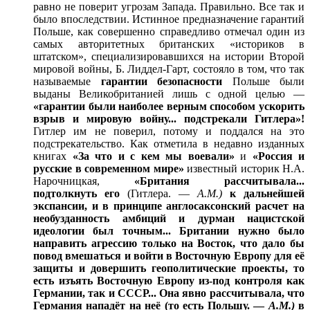
равно не поверит угрозам Запада. Правильно. Все так и
было впоследствии. Истинное предназначение гарантий
Польше, как совершенно справедливо отмечал один из
самых авторитетных британских «историков в
штатском», специализировавшихся на истории Второй
мировой войны, Б. Лиддел-Гарт, состояло в том, что так
называемые
гарантии безопасности
Польше были
выданы Великобританией лишь с одной целью —
«гарантии были наиболее верным способом ускорить
взрыв и мировую войну... подстрекали Гитлера»!
Гитлер им не поверил, потому и поддался на это
подстрекательство. Как отметила в недавно изданных
книгах
«За что и с кем мы воевали»
и
«Россия и
русские в современном мире»
из­вестный историк Н.А.
Нарочницкая,
«Британия рассчитывала...
подтолкнуть его
(Гитлера. —
А.М.)
к дальнейшей
экспансии, и в принципе англосаксонский расчет на
необузданность амбиций и дурман нацистской
идеологии был точным... Британии нужно было
направить агрессию только на Восток, что дало бы
повод вмешаться и войти в Восточную Европу для её
защиты и довершить геополитические проекты, то
есть изъять Восточную Европу из-под контроля как
Германии, так и СССР... Она явно рассчитывала, что
Германия нападёт на неё (то есть Польшу. —
А.М.)
в