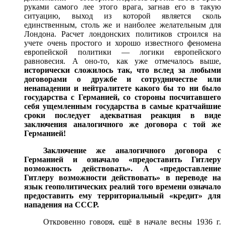
руками самого лее этого врага, загнав его в такую
ситуацию, выход из которой является сколь
единственным, столь же и наиболее желательным для
Лондона. Расчет лондонских политиков строился на
учете очень простого и хорошо известного феномена
европейской политики — логики европейского
равновесия. А оно-то, как уже отмечалось выше,
исторически сложилось так, что вслед за любыми
договорами о дружбе и сотрудничестве или
ненападении и нейтралитете какого бы то ни было
государства с Германией, со стороны посчитавшего
себя ущемленным государства в самые кратчайшие
сроки последует адекватная реакция в виде
заключения аналогичного же договора с той же
Германией!
Заключение же аналогичного договора с
Германией и означало «предоставить Гитлеру
возможность действовать». А «предоставление
Гитлеру возможности действовать» в переводе на
язык геополитических реалий того времени означало
предоставить ему территориальный «кредит» для
нападения на СССР.
Откровенно говоря, ещё в начале весны 1936 г.