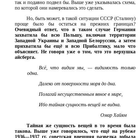
так и подавно подвел бы. Выше уже указывалась схема,
по которой они намеревались это сделать.
Но, быть может, в такой ситуации СССР (Сталину)
проще было бы остаться на прежних границах?
Очевидный ответ, что в таком случае Германия
захватила бы всю Польшу, включая территории
Западной Украины и Западной Белоруссии, а затем
прихватила бы ещё и всю Прибалтику, мало что
объясняет. Не говоря уже о том, что это верхушка
айсберга.
Всё, что видим мы, — видимость только
одна.
Далеко от поверхности моря до дна.
Полагай несущественным явное в мире,
Ибо тайная сущность вещей не видна.
Омар Хайям
Тайная же сущность вещей в то время была
такова. Выше уже говорилось, что ещё на рубеже
1936—1937 гг. советская внешняя разведка добыла