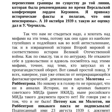
перенесении границы по существу до той линии,
которая была рекомендована во время Версальской
конференции лордом Керзоном. Я привожу
исторические факты и полагаю, что они
неоспоримы». А 10 октября 1939 г. такую же оценку
дал и У. Черчилль.
Так что нам не стыдиться надо, а хохотать над
мифами на эти темы, потому как они одни из наиболее
глупейших и подлейших как во всей антисталиниане,
так и в извращенной истории Второй мировой и
соответственно истории Великой Отечественной
войны. Как по смыслу, так и по антуражу. Не откажите
себе в удовольствии и вдоволь посмейтесь над этими
мифами, точнее, над теми, кто запускал их в
пропагандистский оборот. Вот самый простой повод. У
всех, наверное, уши уже отвисли от непрекращающейся
фантасмагорической демонизация пакта
Молотова —
Риббентропа
. Но никому и в голову-то не приходит, что
ни в анналах Истории, ни в архивах бывшего
советского МИДа (ранее НКИД), ныне российского
МИДа такого документа просто нет! Не говоря уже о
том, что и не было!
Потому как ни Молотов, ни
Риббентроп никакого пакта не подписывали!
Подписанный ими 23 августа 1939 г. документ