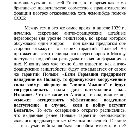
помощь чуть ли не всей Европе, в то время как само
британское правительство совместно с правительством
франции наотрез отказывались хоть чем-нибудь помочь
СССР.
Между тем в это же самое время, в апреле 1939 г.,
начались секретные англо-французские штабные
переговоры (на уровне генштабов), во время которых
обсуждался один вопрос — под каким предлогом обе
стороны откажутся от своих гарантий Польше! На
протяжении всего периода этих переговоров в Москву
поступала подробная разведывательная информация о
них. К концу мая уже точно было известно, как англо-
французские генштабисты будут отказываться от своих
же гарантий Польше:
«Если Германия предпримет
нападение на Польшу, то французские вооруженные
силы займут оборону по "линии Мажино" и будут
сосредотачивать силы для наступления на...
Италию».
Что же касается Англии, то она, видите ли,
«сможет осуществить эффективное воздушное
наступление, в случае... если в войну вступит
Бельгия».
То есть совершенно открыто расписались,
что выданные ранее Польше гарантии безопасности
являлись преднамеренным обманом последней! Главное
— в случае войны любым способом втянуть в неё