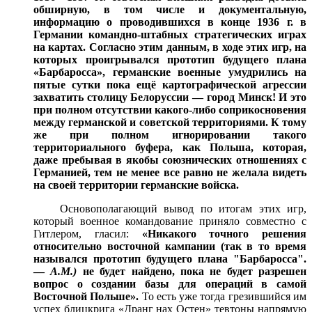
обширную, в том числе и документальную,
информацию о проводившихся в конце 1936 г. в
Германии командно-штабных стратегических играх
на картах. Согласно этим данным, в ходе этих игр, на
которых проигрывался прототип будущего плана
«Барбаросса», германские военные умудрились на
пятые сутки пока ещё картографической агрессии
захватить столицу Белоруссии — город Минск! И это
при полном отсутствии какого-либо соприкосновения
между германской и советской территориями. К тому
же при полном игнорировании такого
территориального буфера, как Польша, которая,
даже пребывая в якобы союзнических отношениях с
Германией, тем не менее все равно не желала видеть
на своей территории германские войска.
Основополагающий вывод по итогам этих игр,
который военное командование приняло совместно с
Гитлером, гласил:
«Никакого точного решения
относительно восточной кампании (так в то время
назывался прототип будущего плана "Барбаросса".
—
А.М.)
не будет найдено, пока не будет разрешен
вопрос о создании базы для операций в самой
Восточной Польше».
То есть уже тогда грезившийся им
успех блицкрига «Дранг нах Остен» тевтоны напрямую