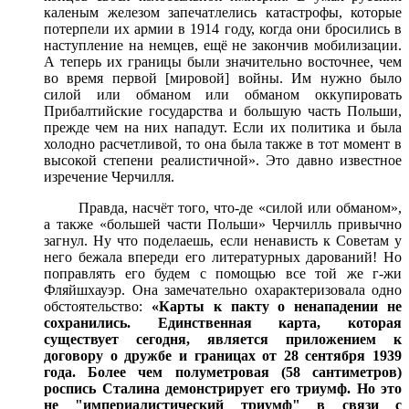
каленым железом запечатлелись катастрофы, которые
потерпели их армии в 1914 году, когда они бросились в
наступление на немцев, ещё не закончив мобилизации.
А теперь их границы были значительно восточнее, чем
во вре
мя первой [мировой] войны. Им нужно было
силой или обманом или обманом оккупировать
Прибалтийские государ
ства и большую часть Польши,
прежде чем на них нападут. Если их политика и была
холодно расчетливой, то она была также в тот момент в
высокой степени реалистичной». Это давно известное
изречение Черчилля.
Правда, насчёт того, что-де «силой или обманом»,
а также «большей части Польши» Черчилль привычно
загнул. Ну что поделаешь, если ненависть к Советам у
него бежала впереди его литературных дарований! Но
поправлять его будем с помощью все той же г-жи
Фляйшхауэр. Она замечательно охарактеризовала одно
обстоятельство:
«Карты к пакту о не­нападении не
сохранились. Единственная карта, которая
существует сегодня, является приложением к
договору о дружбе и границах от 28 сентября 1939
года. Более чем полуметровая (58 сантиметров)
роспись Сталина демонстрирует его триумф. Но это
не "империалистический триумф" в связи с