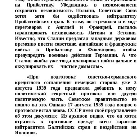
на При
балтику. Убедившись в невозможности
сохранить независи
мость Польши, Советский Союз
хотел хотя бы содействовать
нейтралитету
Прибалтийских стран. К этому он стремился и в ходе
переговоров с Англией и Францией, пытаясь
гарантировать независимость Латвии и Эстонии.
Известно, что Ста
лин предлагал западным державам
временно ввести совет
ские, английские и французские
войска в Прибалтику и Фин
ляндию, чтобы
предупредить военные действия Германии.
А что
Сталин якобы уже тогда планировал пойти дальше и
оккупировать их — чистые домыслы».
«При подготовке советско-германского
кредитного соглашения немецкая сторона уже 3
августа 1939 года пред
лагала добавить к нему
политический секретный протокол
или другую
политическую часть. Советское правительство не
пошло на это. Однако 17 августа 1939 года вопрос о
прото
коле встал вновь. СССР имел своё представление
об этом до­
кументе. Из архивов видно, что он хотел
отразить в прото
коле прежде всего гарантии
нейтралитета Балтийских стран
и воздействия на
Японию».