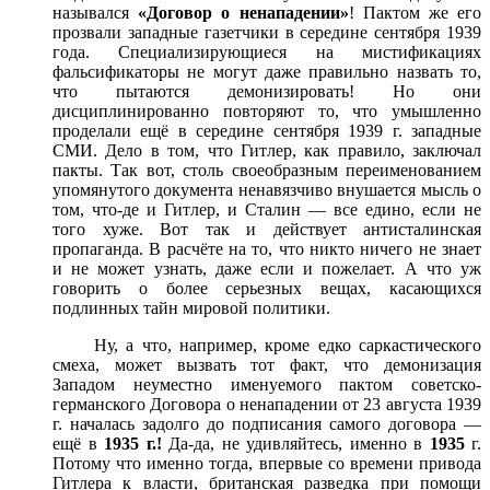
назывался
«Договор о ненападении»
! Пактом же его
прозвали западные газетчики в середине сентября 1939
года. Специализирующиеся на мистификациях
фальсификаторы не могут даже правильно назвать то,
что пытаются демонизировать! Но они
дисциплинированно повторяют то, что умышленно
проделали ещё в середине сентября 1939 г. западные
СМИ. Дело в том, что Гитлер, как правило, заключал
пакты. Так вот, столь своеобразным переименованием
упомянутого документа ненавязчиво внушается мысль о
том, что-де и Гитлер, и Сталин — все едино, если не
того хуже. Вот так и действует антисталинская
пропаганда. В расчёте на то, что никто ничего не знает
и не может узнать, даже если и пожелает. А что уж
говорить о более серьезных вещах, касающихся
подлинных тайн мировой политики.
Ну, а что, например, кроме едко саркастического
смеха, может вызвать тот факт, что демонизация
Западом неуместно именуемого пактом советско-
германского Договора о не­нападении от 23 августа 1939
г. началась задолго до подписания самого договора —
ещё в
1935 г.!
Да-да, не удивляйтесь, именно в
1935
г.
Потому что именно тогда, впервые со времени привода
Гитлера к власти, британская разведка при помощи