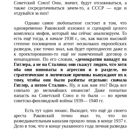
Советский Союз! Они, значит, будут отсиживаться, а
также сосредотачиваться зачем-то, а СССР — иди и
отдувайся за них!
Однако самое любопытное состоит в том, что
одновременно Раковский изложил и сценарий целого
комплекса мифов, который мы сейчас анализируем. То
есть ещё тогда, в начале 1938 г., он, как масон высокой
степени посвящения и агент нескольких европейских
разведок, уже точно знал, как будет преподнесен даже и
к проектированию-то ещё не на­меченный договор о
ненападении. По его словам,
«демокра
тии нападут на
Гитлера, а не на Сталина; они скажут лю
дям, что хотя
оба они виноваты в агрессии и в разделе, но
стратегические и логические причины вынуждают их к
тому,
чтобы они были разбиты отдельно: сначала
Гитлер, а потом
Сталин».
Ну, и как вам это? Ведь все
совпало до мельчайших
нюансов! Даже попытки
напасть на Советский Союз и то были — во время
советско-финляндской войны 1939— 1940
гг.
Есть тут один нюанс. Выходит, что ещё до своего
ареста Раковский точно знал то, что по
разведывательным каналам прошло лишь в конце 1937 г.
Дело в том, что в конце указанного года личная разведка