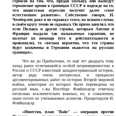
строили на том, что, предав Польшу, они выведут
германские ар
мии к границам СССР в надежде на то,
что нацистская аг
рессия получит далее «свое
естественное развитие». Соб
ственно говоря, Н.
Чемберлен даже и не скрывал этого, во
всяком случае,
в своём кругу точно не скрывал. Он прямо заявлял, что
если Польша и другие страны, которым Англия и
Франция выдали так называемые гарантии, не
получат их
помощи (что в действительности и
произошло), то «весьма вероятно, что эти страны
будут захвачены и Германия ока
жется на русских
границах».
Что же до Прибалтики, то ещё лет двадцать тому
назад ранее отличавшийся особой непримиримостью к
России и СССР известный западногерманский историк,
автор ряда очень интересных и прекрасно
аргументированных работ по истории Второй мировой
войны, некоторые из которых были переведены на
русский язык, г-жа Ингеборг Фляйшхауэр отмечала
несколько исключительно важных, но, к сожалению,
ныне почти не учитываемых аспектов. Процитируем И.
Фляй
шхауэр.
«Известно, план "Вайс" — операция против