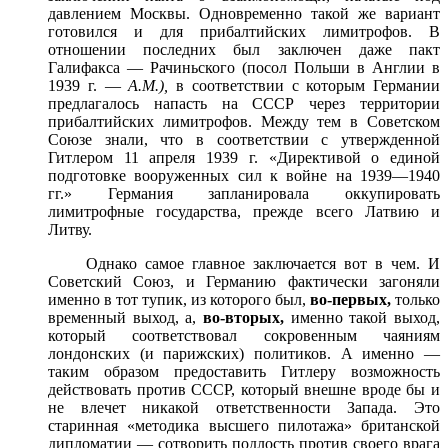
давлением Москвы. Одновременно такой же вариант
готовился и для прибалтийских лимитрофов. В
отношении последних был заключен даже пакт
Галифакса — Рачиньского (посол Польши в Англии в
1939 г. —
А.М.),
в соответствии с которым Германии
предлагалось напасть на СССР через территории
прибалтийских лимитрофов. Между тем в Советском
Союзе знали, что в соответствии с утвержденной
Гитлером 11 апреля 1939 г. «Директивой о единой
подготовке вооруженных сил к войне на 1939—1940
гг.» Германия запланировала оккупировать
лимитрофные государства, прежде всего Латвию и
Литву.
Однако самое главное заключается вот в чем. И
Советский Союз, и Германию фактически загоняли
именно в тот тупик, из которого был,
во-первых,
только
временный выход, а,
во-вторых,
именно такой выход,
который соответствовал сокровенным чаяниям
лондонских (и парижских) политиков. А именно —
таким образом предоставить Гитлеру возможность
действовать против СССР, который внешне вроде бы и
не влечет никакой ответственности Запада. Это
старинная «методика высшего пилотажа» британской
дипломатии — сотворить подлость против своего врага