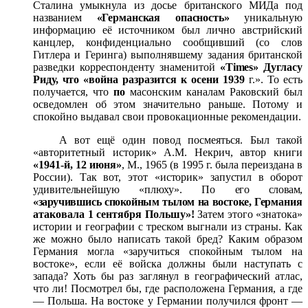
Сталина умыкнула из досье бри
танского МИДа под
названием
«Германская опасность»
уни
кальную
информацию её источником был лично австрийский
канцлер, конфиденциально сообщивший (со слов
Гитлера и Геринга) выполнявшему задания британской
раз
ведки корреспонденту знаменитой
«
Times
» Дугласу
Риду, что
«война разразится к осени 1939
г.». То есть
получается, что
по
масонским каналам Раковский был
осведомлен об этом значительно раньше. Потому и
спокойно выдавал свои провокационные рекомендации.
А вот ещё один повод посмеяться. Был такой
«авторитетный историк» А.М. Некрич, автор книги
«1941-й, 12 июня»
, М., 1965 (в 1995 г. была переиздана в
России). Так вот, этот
«историк» запустил в оборот
удивительнейшую «плюху». По
его словам,
«заручившись спокойным тылом
на востоке, Гер
мания
атаковала 1 сентября Польшу»!
Затем этого «знатока»
истории и географии с треском выгнали из страны. Как
же можно было написать такой бред? Каким образом
Германия могла «заручиться спокойным тылом на
востоке», если её войска должны были наступать с
запада? Хоть бы раз заг
лянул в географический атлас,
что ли! Посмотрел бы, где рас
положена Германия, а где
— Польша. На востоке у Германии получился фронт —