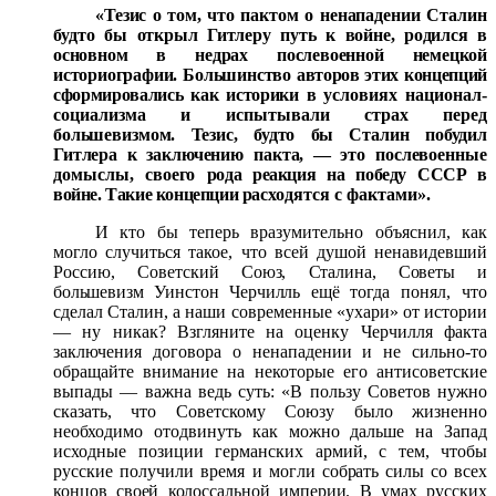
«Тезис о том, что пактом о ненападении Сталин
будто
бы открыл Гитлеру путь к войне, родился в
основном в недрах послевоенной немецкой
историографии. Большинство
авторов этих концепций
сформировались как историки в ус
ловиях национал-
социализма и испытывали страх перед
большевизмом. Тезис, будто бы Сталин побудил
Гитлера к
заключению пакта, — это послевоенные
домыслы, своего
рода реакция на победу СССР в
войне. Такие концепции рас
ходятся с фактами».
И кто бы теперь вразумительно объяснил, как
могло случиться такое, что всей душой ненавидевший
Россию, Совет
ский Союз, Сталина, Советы и
большевизм Уинстон Черчилль ещё
тогда понял, что
сделал Сталин, а наши современные «ухари» от истории
— ну никак? Взгляните на оценку Черчилля факта
заключения договора о ненападении и не сильно-то
обращайте внимание на некоторые его антисоветские
выпады — важна ведь суть: «В пользу Советов нужно
сказать, что Советскому Союзу было жизненно
необходимо отодвинуть как можно дальше на Запад
исходные позиции германских армий, с тем, чтобы
русские получили время и мог
ли собрать силы со всех
концов своей колоссальной империи.
В умах русских