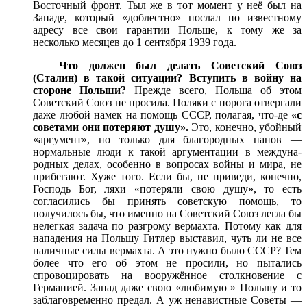
Восточный фронт. Тыл же в тот момент у неё был на
Западе, который «доблестно» послал по известному
адресу все свои гарантии Польше, к тому же за
несколько месяцев до 1 сентября 1939 года.
Что должен был делать Советский Союз
(Сталин) в такой ситуации? Вступить в войну на
стороне Польши?
Прежде всего, Польша об этом
Советский Союз не просила. По­ляки с порога отвергали
даже любой намек на помощь СССР, полагая, что-де
«с
советами они потеряют душу».
Это, конечно, убойный
«аргумент», но только для благородных панов —
нормальные люди к такой аргументации в междуна­
родных делах, особенно в вопросах войны и мира, не
прибегают. Хуже того. Если бы, не приведи, конечно,
Господь Бог, ляхи «потеряли свою душу», то есть
согласились бы принять советскую помощь, то
получилось бы, что именно на Советский Союз легла бы
нелегкая задача по разгрому вермахта. Потому как для
нападения на Польшу Гитлер выставил, чуть ли не все
наличные силы вермахта. А это нужно было СССР? Тем
более что его об этом не просили, но пытались
спровоцировать на вооружённое столкновение с
Германией. Запад даже свою «любимую » Польшу и то
заблаговременно предал. А уж ненавистные Советы —