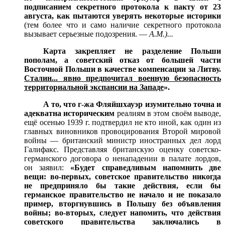
подписанием секретного протокола к пакту от 23
августа, как пытаются уверять некоторые историки
(тем более что и само наличие секретного протокола
вызывает серьезные подозрения. —
А.М.)...
Карта закрепляет не разделение Польши
пополам, а советский отказ от большей части
Восточной Польши в качестве компенсации за Литву.
Сталин... явно предпочитал военную безопасность
территориальной экспансии на Западе
».
А то, что г-жа Фляйшхауэр изумительно точна и
адекватна историческим
реалиям в этом своём выводе,
ещё осенью 1939 г. подтвердил не кто иной, как один из
главных виновников провоцирования Второй мировой
войны — британский министр иностранных дел лорд
Галифакс. Представляя британскую оценку советско-
германского договора о ненападении в палате лордов,
он заявил:
«Будет справедливым напомнить две
вещи: во-первых, советское правительство никогда
не предприняло бы такие действия, если бы
германское правительство не начало и не показало
пример, вторгнувшись в Польшу без объявления
войны; во-вторых, следует напомить, что действия
советского правительства заключались в