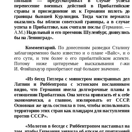
Польши —
предусматривал в случае успеха
перенесение военных дей
ствий в Прибалтийские
страны и присоединение их к Герма­нии вплоть до
границы бывшей Курляндии. Тогда части вер
махта
оказались бы вблизи советской границы, а в случае
успеха в Прибалтике, как считали послы
(Германии. —
А.М.)
Надольный и его преемник Шуленбург, двинулись
бы на Ле
нинград».
Комментарий.
По донесениям разведки Сталину
заблаговременно было известно и о плане «Вайс», и о
его сути, и тем более о его прибалтийском аспекте.
Потому ниже цитируемые высказывания г-жи
И. Фляйшхауэр приобретают ещё большее значение.
«Из бесед Гитлера с министром иностранных дел
Латвии
и Риббентропа с эстонским посланником
видно, что Германия имела долгосрочные планы в
отношении Прибалтики.
Она хотела привязать её к себе
экономически, а главное, изо
лировать от СССР.
Основная же цель состояла в том, чтобы
использовать
территорию этих стран как плацдарм для на­
ступления
против СССР».
«Молотов в беседе с Риббентропом настаивал на
том,
чтобы Германия заявила об отказе от притязаний