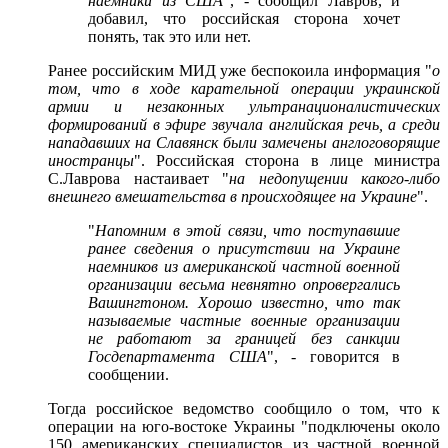
наёмники из США
", - сообщил Лавров, и
добавил, что российская сторона хочет
понять, так это или нет.
Ранее российским МИД уже беспокоила информация "
о
том, что в ходе карательной операции украинской
армии и незаконных ультранационалистических
формирований в эфире звучала английская речь, а среди
нападавших на Славянск были замечены англоговорящие
иностранцы
". Российская сторона в лице министра
С.Лаврова настаивает "
на недопущении какого-либо
внешнего вмешательства в происходящее на Украине
".
"
Напомним в этой связи, что поступавшие
ранее сведения о присутствии на Украине
наемников из американской частной военной
организации весьма невнятно опровергались
Вашингтоном. Хорошо известно, что так
называемые частные военные организации
не работают за границей без санкции
Госдепартамента США
", - говорится в
сообщении.
Тогда российское ведомство сообщило о том, что к
операции на юго-востоке Украины "подключены около
150 американских специалистов из частной военной