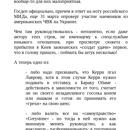
вообще-то для них малоприятная.
Госдеп официально, причем в ответ на ноту российского
МИДа, еще 31 марта опроверг участие наемников из
американских ЧВК на Украине.
Чем там руководствовались - непонятно, если даже
автору этих строк, не имеющему к спецслужбам
никакого отношения, при просмотре сюжета о
прибытии в Киев заокеанских «солдат удачи» первое,
что в голову пришло, - поймать бы штук несколько!
А теперь одно из:
- либо надо признавать, что Керри лгал
Лаврову, хотя в этом случае Керри нужно
подавать в отставку, а Бараку Обаме -
действовать в зависимости от того, считает
ли он своего незадачливого госсека конем
или ишаком и готов ли принимать его
«грехи» на свою шею;
- либо валить все на «самоуправство»
«Greystone» - но тогда в ней нужно как
минимум менять руководство, а как
максимум - расформировывать; в противном