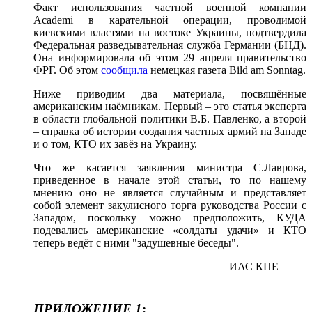
Факт использования частной военной компании
Academi в карательной операции, проводимой
киевскими властями на востоке Украины, подтвердила
Федеральная разведывательная служба Германии (БНД).
Она информировала об этом 29 апреля правительство
ФРГ. Об этом
сообщила
немецкая газета Bild am Sonntag.
Ниже приводим два материала, посвящённые
американским наёмникам. Первый – это статья эксперта
в области глобальной политики В.Б. Павленко, а второй
– справка об истории создания частных армий на Западе
и о том, КТО их завёз на Украину.
Что же касается заявления министра С.Лаврова,
приведенное в начале этой статьи, то по нашему
мнению оно не является случайным и представляет
собой элемент закулисного торга руководства России с
Западом, поскольку можно предположить, КУДА
подевались американские «солдаты удачи» и КТО
теперь ведёт с ними "задушевные беседы".
ИАС КПЕ
ПРИЛОЖЕНИЕ 1
: