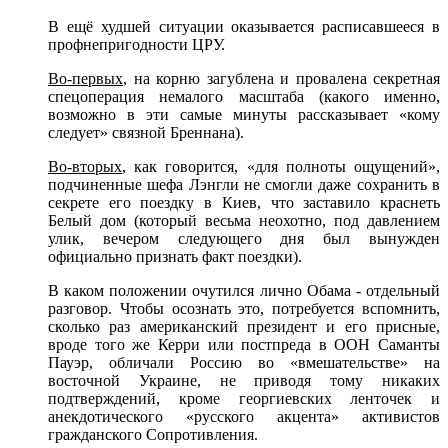
В ещё худшей ситуации оказывается расписавшееся в
профнепригодности ЦРУ.
Во-первых
, на корню загублена и провалена секретная
спецоперация немалого масштаба (какого именно,
возможно в эти самые минуты рассказывает «кому
следует» связной Бреннана).
Во-вторых
, как говорится, «для полноты ощущений»,
подчиненные шефа Лэнгли не смогли даже сохранить в
секрете его поездку в Киев, что заставило краснеть
Белый дом (который весьма неохотно, под давлением
улик, вечером следующего дня был вынужден
официально признать факт поездки).
В каком положении очутился лично Обама - отдельный
разговор. Чтобы осознать это, потребуется вспомнить,
сколько раз американский президент и его присные,
вроде того же Керри или постпреда в ООН Саманты
Пауэр, обличали Россию во «вмешательстве» на
восточной Украине, не приводя тому никаких
подтверждений, кроме георгиевских ленточек и
анекдотического «русского акцента» активистов
гражданского Сопротивления.