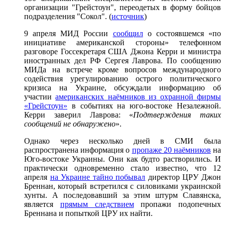
организации "Грейстоун", переодетых в форму бойцов
подразделения "Сокол". (
источник
)
9 апреля МИД России
сообщил
о состоявшемся «по
инициативе американской стороны» телефонном
разговоре Госсекретаря США Джона Керри и министра
иностранных дел РФ Сергея Лаврова. По сообщению
МИДа на встрече кроме вопросов международного
содействия урегулированию острого политического
кризиса на Украине, обсуждали информацию об
участии
американских наёмников из охранной фирмы
«Грейстоун»
в событиях на юго-востоке Незалежной.
Керри заверил Лаврова: «
Подтверждения таких
сообщений не обнаружено
».
Однако через несколько дней в СМИ была
распространена информация о
пропаже 20 наёмников
на
Юго-востоке Украины. Они как будто растворились. И
практически одновременно стало известно, что 12
апреля
на Украине тайно побывал
директор ЦРУ Джон
Бреннан, который встретился с силовиками украинской
хунты. А последовавший за этим штурм Славянска,
является
прямым следствием
пропажи подопечных
Бреннана и попыткой ЦРУ их найти.