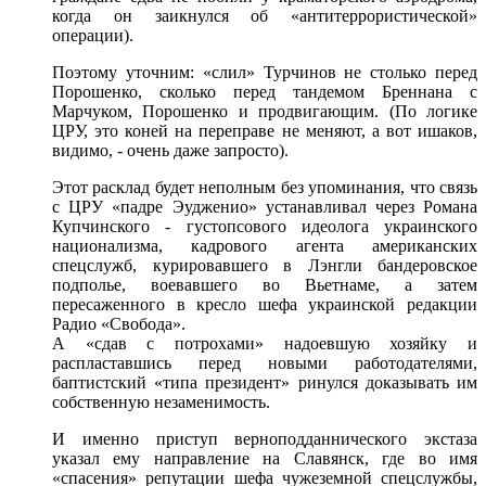
когда он заикнулся об «антитеррористической»
операции).
Поэтому уточним: «слил» Турчинов не столько перед
Порошенко, сколько перед тандемом Бреннана с
Марчуком, Порошенко и продвигающим. (По логике
ЦРУ, это коней на переправе не меняют, а вот ишаков,
видимо, - очень даже запросто).
Этот расклад будет неполным без упоминания, что связь
с ЦРУ «падре Эудженио» устанавливал через Романа
Купчинского - густопсового идеолога украинского
национализма, кадрового агента американских
спецслужб, курировавшего в Лэнгли бандеровское
подполье, воевавшего во Вьетнаме, а затем
пересаженного в кресло шефа украинской редакции
Радио «Свобода».
А «сдав с потрохами» надоевшую хозяйку и
распластавшись перед новыми работодателями,
баптистский «типа президент» ринулся доказывать им
собственную незаменимость.
И именно приступ верноподданнического экстаза
указал ему направление на Славянск, где во имя
«спасения» репутации шефа чужеземной спецслужбы,