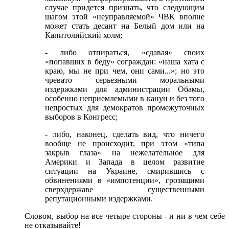
случае придется признать, что следующим
шагом этой «неуправляемой» ЧВК вполне
может стать десант на Белый дом или на
Капитолийский холм;
- либо отпираться, «сдавая» своих
«попавших в беду» сограждан: «наша хата с
краю, мы не при чем, они сами...»; но это
чревато серьезными моральными
издержками для администрации Обамы,
особенно неприемлемыми в канун и без того
непростых для демократов промежуточных
выборов в Конгресс;
- либо, наконец, сделать вид, что ничего
вообще не происходит, при этом «типа
закрыв глаза» на нежелательное для
Америки и Запада в целом развитие
ситуации на Украине, смирившись с
обвинениями в «импотенции», грозящими
сверхдержаве существенными
репутационными издержками.
Словом, выбор на все четыре стороны - и ни в чем себе
не отказывайте!