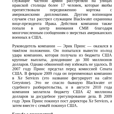
служащие частной армии расстреляли на улицах
иракской столицы более 17 человек, которые якобы
препятствовали передвижению кортежа с
американскими дипломатами. Другим вопиющим
случаем стал расстрел служащим Blackwater охранника
вице-президента Ирака. Действия компании также
попали в центр внимания СМИ благодаря
многочисленным сообщениям о зверствах американских
военных в США.
Руководитель компании — Эрик Принс — оказался в
тяжёлом положении. Он попытался вывести из-под
удара компанию, которая получала из бюджета США
крупные выплаты, доходившие до 300 миллионов
долларов. Однако обвинений ему избежать не удалось. В
2007 году Принс предстал перед комиссией Сената
США. В феврале 2009 года он переименовал компанию
в Xе Services (это название фигурирует на сайте
Greystone). Это не спасло бывшую Blackwater от
судебного разбирательства, и в августе 2010 года
компания заплатила бюджету США 42 миллиона
долларов за досудебное урегулирование дела. В 2009
году Эрик Принс покинул пост директора Xe Services, а
затем вместе с семьёй покинул США.