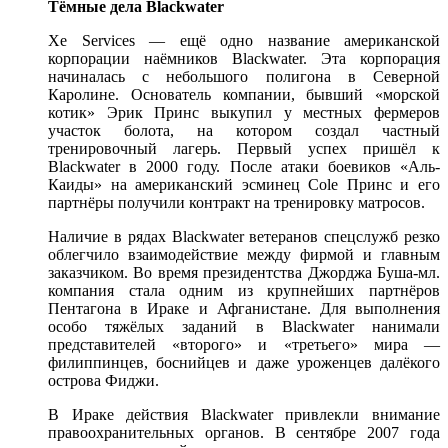
Тёмные дела Blackwater
Xe Services — ещё одно название американской
корпорации наёмников Blackwater. Эта корпорация
начиналась с небольшого полигона в Северной
Каролине. Основатель компании, бывший «морской
котик» Эрик Принс выкупил у местных фермеров
участок болота, на котором создал частный
тренировочный лагерь. Первый успех пришёл к
Blackwater в 2000 году. После атаки боевиков «Аль-
Каиды» на американский эсминец Cole Принс и его
партнёры получили контракт на тренировку матросов.
Наличие в рядах Blackwater ветеранов спецслужб резко
облегчило взаимодействие между фирмой и главным
заказчиком. Во время президентства Джорджа Буша-мл.
компания стала одним из крупнейших партнёров
Пентагона в Ираке и Афганистане. Для выполнения
особо тяжёлых заданий в Blackwater нанимали
представителей «второго» и «третьего» мира —
филиппинцев, боснийцев и даже уроженцев далёкого
острова Фиджи.
В Ираке действия Blackwater привлекли внимание
правоохранительных органов. В сентябре 2007 года