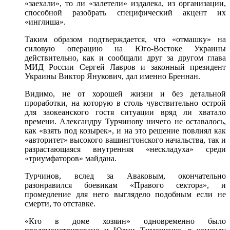
«заехали», то ли «залетели» издалека, из организации,
способной разобрать специфический акцент их
«инглиша».
Таким образом подтверждается, что «отмашку» на
силовую операцию на Юго-Востоке Украины
действительно, как и сообщали друг за другом глава
МИД России Сергей Лавров и законный президент
Украины Виктор Янукович, дал именно Бреннан.
Видимо, не от хорошей жизни и без детальной
проработки, на которую в столь чувствительно острой
для заокеанского гостя ситуации вряд ли хватало
времени. Александру Турчинову ничего не оставалось,
как «взять под козырек», и на это решение повлиял как
«авторитет» высокого вашингтонского начальства, так и
разрастающаяся внутренняя «нескладуха» среди
«триумфаторов» майдана.
Турчинов, вслед за Аваковым, окончательно
разонравился боевикам «Правого сектора», и
промедление для него выглядело подобным если не
смерти, то отставке.
«Кто в доме хозяин» одновременно было