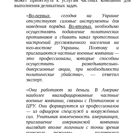
может прибегнуть к услугам частных компаний для
выполнения деликатных задач.
«
Во-первых
, сегодня на Украине
отсутствуют силовые инструменты для
наведения порядка.
Во-вторых
, необходимо
осуществлять подавление политических
противников и сбивать накал протестных
настроений русскоязычного населения на
юго-востоке Украины. Поэтому и
приглашаются частные военные компании —
это профессионалы, которые способны
осуществить разведывательно-
диверсионные акции, при необходимости
политические убийства
», — отметил
эксперт.
«
Они работают за деньги. В Америке
наиболее квалифицированные частные
военные компании, связаны с Пентагоном и
ЦРУ. Они формируются из профессионалов
— из офицеров спецслужб и вооружённых
сил. Учитывая вовлеченность американцев,
приглашение американской компании
выглядит вполне логичным с точки зрения
киевского режима
», — подчеркнул