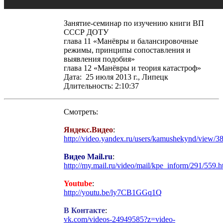
Занятие-семинар по изучению книги ВП
СССР ДОТУ
глава 11 «Манёвры и балансировочные
режимы, принципы сопоставления и
выявления подобия»
глава 12 «Манёвры и теория катастроф»
Дата: 25 июля 2013 г., Липецк
Длительность: 2:10:37
Смотреть:
Яндекс.Видео
:
http://video.yandex.ru/users/kamushekynd/view/38
Видео Mail.ru
:
http://my.mail.ru/video/mail/kpe_inform/291/559.h
Youtube
:
http://youtu.be/ly7CB1GGq1Q
В Контакте
:
vk.com/videos-24949585?z=video-