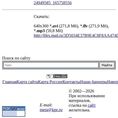
24949585_165758556
Скачать:
640х360 *
.avi
(271,8 Мб), *
.flv
(271,9 Мб),
*
.mp3
(59,8 Мб)
http://files.mail.ru/3D5034E37B9E4C8F8AA47
Поиск по сайту
Главная
Карта сайта
Карта России
Контакты
Наши баннеры
Наве
© 2002—2026
При использовании
материалов,
E-mail:
ссылка на
сайт
mera@kpe.ru
желательна.