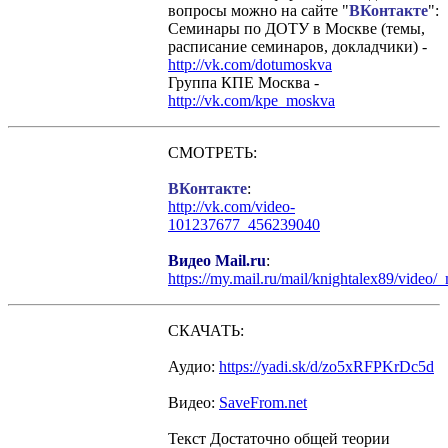
вопросы можно на сайте "
ВКонтакте
":
Семинары по ДОТУ в Москве (темы,
расписание семинаров, докладчики) -
http://vk.com/dotumoskva
Группа КПЕ Москва -
http://vk.com/kpe_moskva
СМОТРЕТЬ:
ВКонтакте
:
http://vk.com/video-
101237677_456239040
Видео Mail.ru
:
https://my.mail.ru/mail/knightalex89/video/
СКАЧАТЬ:
Аудио:
https://yadi.sk/d/zo5xRFPKrDc5d
Видео:
SaveFrom.net
Текст Достаточно общей теории