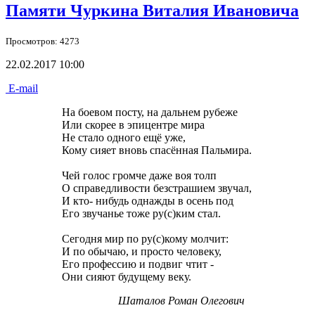
Памяти Чуркина Виталия Ивановича
Просмотров: 4273
22.02.2017 10:00
E-mail
На боевом посту, на дальнем рубеже
Или скорее в эпицентре мира
Не стало одного ещё уже,
Кому сияет вновь спасённая Пальмира.
Чей голос громче даже воя толп
О справедливости безстрашием звучал,
И кто- нибудь однажды в осень под
Его звучанье тоже ру(с)ким стал.
Сегодня мир по ру(с)кому молчит:
И по обычаю, и просто человеку,
Его профессию и подвиг чтит -
Они сияют будущему веку.
Шаталов Роман Олегович