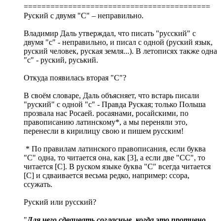
==========================================
Руский с двумя "С" – неправильно.
Владимир Даль утверждал, что писать "русский" с
двумя "с" - неправильно, и писал с одной (руский язык,
руский человек, руская земля...). В летописях также одна
"с" - руский, руський.
Откуда появилась вторая "С"?
В своём словаре, Даль объясняет, что встарь писали
"руский" с одной "с" - Правда Руская; только Польша
прозвала нас Росаей. росаянами, росайскими, по
правописанию латинскому*, а мы переняли это,
перенесли в кирилицу свою и пишем русским!
* По правилам латинского правописания, если буква
"С" одна, то читается она, как [3], а если две "СС", то
читается [С]. В руском языке буква "С" всегда читается
[С] и сдваивается весьма редко, например: ссора,
ссужать.
Руский или русский?
"
Для чего сдваивать согласные, когда это противно