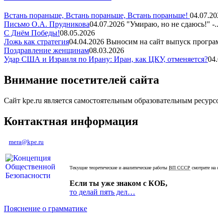
Встань пораньше, Встань пораньше, Встань пораньше!
04.07.20
Письмо О.А. Прудникова
04.07.2026
"Умираю, но не сдаюсь!" -..
С Днём Победы!
08.05.2026
Ложь как стратегия
04.04.2026
Выносим на сайт выпуск програм
Поздравление женщинам
08.03.2026
Удар США и Израиля по Ирану: Иран, как ЦКУ, отменяется?
04
Внимание посетителей сайта
Сайт kpe.ru является самостоятельным образовательным ресур
Контактная информация
mera@kpe.ru
Текущие теоретические и аналитические работы
ВП СССР
смотрите на 
Если ты уже знаком с КОБ,
то делай пять дел…
Пояснение о грамматике