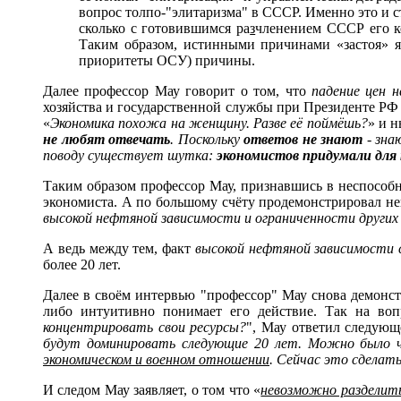
вопрос толпо-"элитаризма" в СССР. Именно это и ст
сколько с готовившимся ра
з
членением СССР его ко
Таким образом, истинными причинами «застоя» я
приоритеты ОСУ) причины.
Далее профессор Мау говорит о том, что
падение цен 
хозяйства и государственной службы при Президенте РФ
«
Экономика похожа на женщину. Разве её поймёшь?
» и 
не любят отвечать
. Поскольку
ответов не знают
- зна
поводу существует шутка:
экономистов придумали для 
Таким образом профессор Мау, признавшись в неспособн
экономиста. А по большому счёту продемонстрировал не
высокой нефтяной зависимости и ограниченности других
А ведь между тем, факт
высокой нефтяной зависимости
более 20 лет.
Далее в своём интервью "профессор" Мау снова демонс
либо интуитивно понимает его действие. Так на воп
концентрировать свои ресурсы?
", Мау ответил следующ
будут доминировать следующие 20 лет. Можно было 
экономическом и военном отношении
. Сейчас это сделат
И следом Мау заявляет, о том что «
невозможно разделит