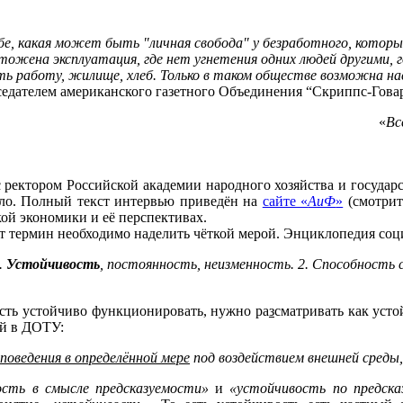
е, какая может быть "личная свобода" у безработного, которы
ожена эксплуатация, где нет угнетения одних людей другими, 
 работу, жилище, хлеб. Только в таком обществе возможна наст
дседателем американского газетного Объединения “Скриппс-Говар
«
Вс
 с ректором Российской академии народного хозяйства и госуда
вало. Полный текст интервью приведён на
сайте «
АиФ
»
(смотри
ой экономики и её перспективах.
от термин необходимо наделить чёткой мерой. Энциклопедия соц
.
Устойчивость
, постоянность, неизменность. 2. Способность
ость устойчиво функционировать, нужно ра
з
сматривать как уст
й в ДОТУ:
поведения в определённой мере
под воздействием внешней среды,
ость в смысле предсказуемости»
и
«устойчивость по предска