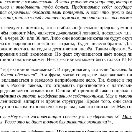
 схожие с космическими. В этих условиях государству, которо
ыва и вкладывать туда деньги. Представьте себе: государс
ётся огромными бюджетными потерями. А вот что нужно делат
ся в то, что каждый считает нужным, то кто-то из них окажет
есь следует напомнить, что в стабильно (в смысле предсказуем
чём говорит Мау, является дьявольской логикой, поскольку т.н.
0, а через 20, или 30 лет. Либо они вообще никогда не будут ок
ксом народного хозяйства страны, будет целесообразно. Дл
олжно вестись на годы и десятилетия вперёд. Таким образом,
рования всей экономики. Но факт случившегося даёт повод л
ективной быть не может. Неэффективным может быть только У
я "эффективной экономики". И предполагает, что если "
тысячи б
 будет обеспечен
". Эта фраза, мягко говоря, не выдерживает 
 вкладываться в заведомо неприбыльное дело. Т.н. бизнес в п
ия в России такова, что открывать производство с длитель
представляется возможным. Основной причиной такого положени
падники
считают неэффективным собственником
, Мау в умолч
авленческий аппарат и прочие структуры. Кроме того, они са
у ни о каком технологическом рывке, как это описывает Мау, го
ты: «
Неужели госинвестиции совсем уж неэффективны?
Минэ
ры
.
Разве это не даст толчок для развития экономики?
»,
 это не очень эффективно.
Мы построим дороги по цене, суще