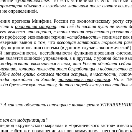
онятие «
устойчивость
». То есть устойчивость есть частный
параметров объекта к изходным значениям после снятия возмущ
я не определённой.
жения прогноза Минфина России по экономическому росту ст
 есть и
оборотная сторона
: от неё до застоя путь не очень 
го человека это хорошо, с точки зрения перспектив развития 
что профессор экономики термин «
стабильность
» понимает как н
 неверный вывод о том, что
всеобщая занятость тормозит раз
ь функционирования системы (в данном случае - экономической)
ой напряжённости, нестабильности функционирования систем
е является ошибкой управления, а в другом, с уровня более вы
одернизации заключается в том, что Россия обладает сейча
изацию, которая повлечёт рост безработицы и недовольство г
980-е годы кризис оказался таким острым, в частности, потом
годы проходила на Западе,
попытались откупиться
. Но в 19
огда брежневскую политику, до того определяемую как стабиль
ки? А как это объяснить ситуацию с точки зрения УПРАВЛЕНИЯ
ться от модернизации?
в период «хрущёвского маразма» и «брежневского застоя» имело
ация, саботаж и извращение идеалов коммунизма, неспособность