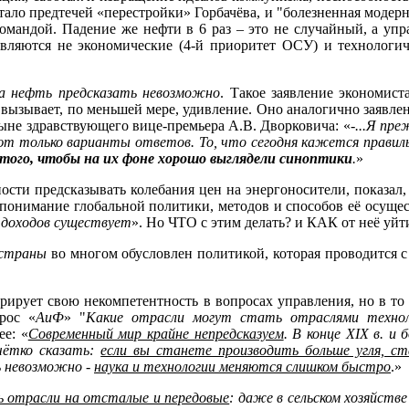
ало предтечей «перестройки» Горбачёва, и "болезненная модерни
мандой. Падение же нефти в 6 раз – это не случайный, а упр
вляются не экономические (4-й приоритет ОСУ) и технологиче
на нефть предсказать невозможно
. Такое заявление экономис
 вызывает, по меньшей мере, удивление. Оно аналогично заявл
ныне здравствующего вице-премьера А.В. Дворковича: «
-...Я пр
ют только варианты ответов. То, что сегодня кажется правил
того, чтобы на их фоне хорошо выглядели синоптики
.
»
ости предсказывать колебания цен на энергоносители, показал
понимание глобальной политики, методов и способов её осущест
 доходов существует
». Но ЧТО с этим делать? и КАК от неё уйт
 страны
во многом обусловлен политикой, которая проводится с
трирует свою некомпетентность
в вопросах управления
, но в т
рос «
АиФ
» "
Какие отрасли могут стать отраслями техноло
ее: «
Современный мир крайне непредсказуем
. В конце XIX в. и
чётко сказать:
если вы станете производить больше угля, ст
ь невозможно -
наука и технологии меняются слишком быстро
.»
ь отрасли на отсталые и передовые
: даже в сельском хозяйств