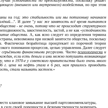
 случай
устойчивости по предсказуемости
, поскольку решает
ающего (внешнего или внутреннего) воздействия
, но при этом
раны на год:
это стабильность или мы потихоньку начинаем
далёкий…
". И далее "
у нас же занятость всё время пытаются
общества - не очень, потому что не происходит структурного
еподвижность, закостенелость, застой, а не как «
устойчивость
витие общества
. А, как ясно следует из определения термина
 страны, невозможна при низкой занятости общества, поскольку
ы. Фактически безработица прои
з
текает из порочной теории
сокого понимания процессов, целью управления. Далее следует
с серьёзными финансовыми ресурсами. Чисто
психологически
и
раждан, если есть деньги и ими можно потушить возникающие
у, что в 1970-е у советского правительства было очень много
86 г. цена на нефть упала в 6 раз, нам пришлось проводить
ность, стали называть застоем.
»
?
 место клановое замыкание высшей партсовноменклатуры,
 в силу своей порочности и безнравственности разрешать