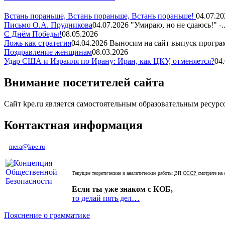
Встань пораньше, Встань пораньше, Встань пораньше!
04.07.20
Письмо О.А. Прудникова
04.07.2026
"Умираю, но не сдаюсь!" -..
С Днём Победы!
08.05.2026
Ложь как стратегия
04.04.2026
Выносим на сайт выпуск програм
Поздравление женщинам
08.03.2026
Удар США и Израиля по Ирану: Иран, как ЦКУ, отменяется?
04
Внимание посетителей сайта
Сайт kpe.ru является самостоятельным образовательным ресур
Контактная информация
mera@kpe.ru
Текущие теоретические и аналитические работы
ВП СССР
смотрите на 
Если ты уже знаком с КОБ,
то делай пять дел…
Пояснение о грамматике