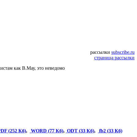
рассылки
subscribe.ru
страница рассылки
истам как В.Мау, это неведомо
DF (252 Кб)
,
WORD (77 Кб)
,
ODT (33 Кб)
,
fb2 (33 Кб)