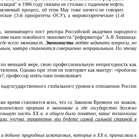
зация" в 1986 году связана не столько с падением нефти,
авляемый процесс, об этом Мау тоже ничего не говорит.
ские (3-й приоритеты ОСУ), а мировоззренческие (1-й
та, занимающего пост ректора Российской академии народного
ениям ныне покойного экономиста-"реформатора" А.Я Лившица:
ежде всего экономист.
Экономисты
любят задавать вопросы, но
ьным, завтра становится совершенно неправильным. По этому
, по меньшей мере, свою профессиональную непригодность как
вления. Однако при этом он повторяет как мантру: «
проблема
и?, профессор опять-таки помалкивает.
 надгосударственного глобального уровня в отношении России
о же время становится ясно, что со Законом Времени он знаком,
гического прорыва в экономике и где государство должно
 большую часть ХХ в. в общем было понятно, какие технологии
али, чугуна, тракторов, то будете самой сильной страной в
е и добыче природных ископаемых, которые в ХХ в. причисляли к