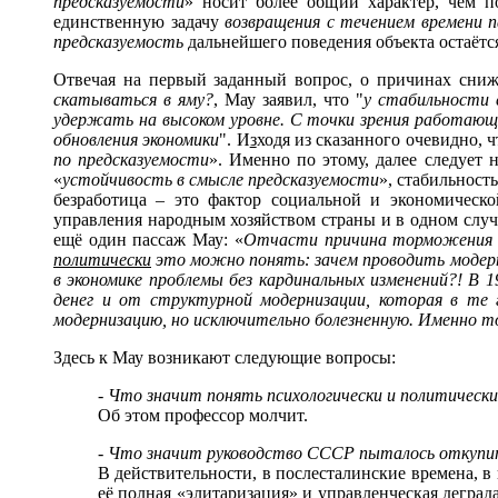
предсказуемости
» носит более общий характер, чем п
единственную задачу
возвращения с течением времени 
предсказуемость
дальнейшего поведения объекта остаётс
Отвечая на первый заданный вопрос, о причинах сни
скатываться в яму?
, Мау заявил, что "
у стабильности
удержать на высоком уровне. С точки зрения работающе
обновления экономики
". И
з
ходя из сказанного очевидно, 
по предсказуемости
». Именно по этому, далее следует
«
устойчивость в смысле предсказуемости
», стабильност
безработица – это фактор социальной и экономическ
управления народным хозяйством страны и в одном случа
ещё один пассаж Мау: «
Отчасти причина торможения м
политически
это можно понять: зачем проводить модерн
в экономике проблемы без кардинальных изменений?! В 1
денег и от структурной модернизации, которая в те 
модернизацию, но исключительно болезненную. Именно т
Здесь к Мау возникают следующие вопросы:
- Что значит понять психологически и политичес
Об этом профессор молчит.
- Что значит руководство СССР пыталось откупи
В действительности, в послесталинские времена, 
её полная «элитаризация» и управленческая деград