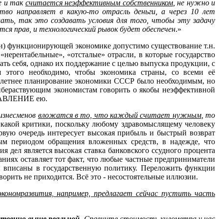
е и так
считается неэффективным собственником
, не нужно и
тво направляет в какую-то отрасль деньги, а через 10 лет
ь, так это создавать условия для того, чтобы эту задачу
ся прав, и технологический рывок будет обеспечен
.»
ости) функционирующей экономике допустимо существование т.н.
 «нерентабельные», «отсталые» отрасли, в которые государство
упать себя, однако их поддержание с целью выпуска продукции, с
я этого необходимо, чтобы экономика страны, со всеми её
 5-летнее планирование экономики СССР было необходимым, но
ибераствующим экономистам говорить о якобы неэффективной
ПРАВЛЕНИЕ ею.
изнесменов
вложатся в то, что каждый считает нужным
, то
никакой критики, поскольку любому здравомыслящему человеку
ервую очередь интересует высокая прибыль и быстрый возврат
ным периодом обращения вложенных средств, в надежде, что
я дел является высокая ставка банковского ссудного процента
аниях оставляет тот факт, что любые частные предприниматели
ми вписаны в государственную политику. Переложить функции
ворить не приходится. Всё это - несостоятельные иллюзии.
кономразвития, например, предлагает сейчас пустить часть
ственно выше реальной
. Сравните стоимость километра у нас