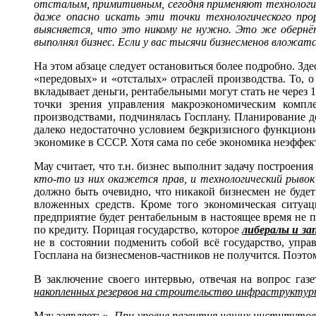
отсталым, примитивным, сегодня применяют технологии,
даже опасно искать эти точки технологического прор
выясняется, что это никому не нужно. Это же оберн
выполнял бизнес. Если у вас тысячи бизнесменов вложат
На этом абзаце следует остановиться более подробно. Зд
«передовых» и «отсталых» отраслей производства. То, о 
вкладывает деньги, рентабельными могут стать не через 1
точки зрения управления макроэкономическим компле
производствами, подчинялась Госплану. Планирование д
далеко недостаточно условием бе
з
кризисного функциони
экономике в СССР. Хотя сама по себе экономика неэфф
Мау считает, что т.н. бизнес выполнит задачу построени
кто-то из них окажется прав, и технологический рывок
должно быть очевидно, что никакой бизнесмен не будет
вложенных средств. Кроме того экономическая ситуац
предприятие будет рентабельным в настоящее время не 
по кредиту. Порицая государство, которое
либералы и за
не в состоянии подменить собой всё государство, упр
Госплана на бизнесменов-частников не получится. Поэтом
В заключение своего интервью, отвечая на вопрос газе
накопленных резервов на строительство инфраструкту
Мау заявляет: «
- При уровне развития наших институтов