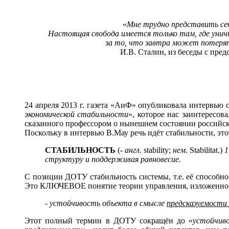
«
Мне трудно представить себ
Настоящая свобода имеется только там, где уничт
за то, что завтра может потерять
И.В. Сталин, из беседы с пре
24 апреля 2013 г. газета «АиФ» опубликовала интервью
экономической стабильности
», которое нас заинтересо
сказанного профессором о нынешнем состоянии российск
Поскольку в интервью В.Мау речь идёт стабильности, эт
СТАБИЛЬНОСТЬ
(-
англ.
stability;
нем
. Stabilitat.)
1
структуру и поддерживая равновесие.
С позиции ДОТУ стабильность системы, т.е. её способн
Это КЛЮЧЕВОЕ понятие теории управления, изложенно
- устойчивость объекта в смысле
предсказуемости 
Этот полный термин в ДОТУ сокращён до «
устойчив