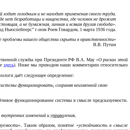
й ходит голодным и не находит применения своего труда.
где нет безработицы и нищенства, где человек не дрожит
оящая, а не бумажная, личная и всякая другая свобода
».
д Ньюспейперс” г-ном Роем Говардом, 1 марта 1936 года.
е проблемы нашего общества скрыты в нравственности
»
В.В. Путин
рственной службы при Президенте РФ В.А. Мау «
О рисках этой
те
здесь
). Ниже мы приводим наши комментарии относительно
иологи даёт следующее определение:
 системы функционировать, сохраняя неизменной свою
ойчивое функционирование системы в смысле предсказуемости.
 внутренних изменений и у
право
ления
,
зуемости
». Таким образом, понятие «
устойчивость в смысле