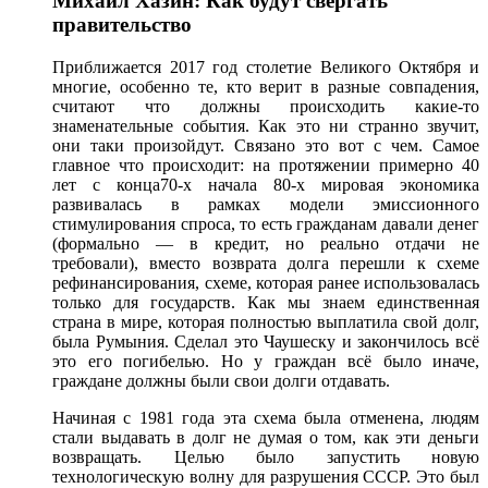
Михаил Хазин: Как будут свергать
правительство
Приближается 2017 год столетие Великого Октября и
многие, особенно те, кто верит в разные совпадения,
считают что должны происходить какие-то
знаменательные события. Как это ни странно звучит,
они таки произойдут. Связано это вот с чем. Самое
главное что происходит: на протяжении примерно 40
лет с конца70-х начала 80-х мировая экономика
развивалась в рамках модели эмиссионного
стимулирования спроса, то есть гражданам давали денег
(формально — в кредит, но реально отдачи не
требовали), вместо возврата долга перешли к схеме
рефинансирования, схеме, которая ранее использовалась
только для государств. Как мы знаем единственная
страна в мире, которая полностью выплатила свой долг,
была Румыния. Сделал это Чаушеску и закончилось всё
это его погибелью. Но у граждан всё было иначе,
граждане должны были свои долги отдавать.
Начиная с 1981 года эта схема была отменена, людям
стали выдавать в долг не думая о том, как эти деньги
возвращать. Целью было запустить новую
технологическую волну для разрушения СССР. Это был