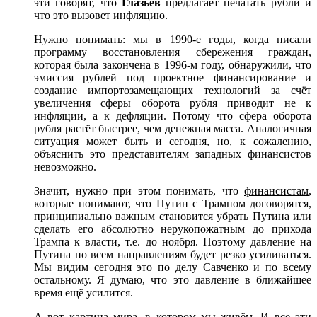
эти говорят, что
Глазьев
предлагает печатать рубли и
что это вызовет инфляцию.
Нужно понимать: мы в 1990-е годы, когда писали
программу восстановления сбережения граждан,
которая была закончена в 1996-м году, обнаружили, что
эмиссия рублей под проектное финансирование и
создание импортозамещающих технологий за счëт
увеличения сферы оборота рубля приводит не к
инфляции, а к дефляции. Потому что сфера оборота
рубля растëт быстрее, чем денежная масса. Аналогичная
ситуация может быть и сегодня, но, к сожалению,
объяснить это представителям западных финансистов
невозможно.
Значит, нужно при этом понимать, что
финансистам
,
которые понимают, что Путин с Трампом договорятся,
принципиально важным становится убрать Путина
или
сделать его абсолютно нерукопожатным до прихода
Трампа к власти, т.е. до ноября. Поэтому давление на
Путина по всем направлениям будет резко усиливаться.
Мы видим сегодня это по делу Савченко и по всему
остальному. Я думаю, что это давление в ближайшее
время ещë усилится.
А вот картина мира, в котором мы живëм. И все эти