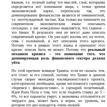
языком, т.е. полный набор тех мыслей, слов, которыми
определяется всë понимание мира, с точки зрения
экономической науки, переписали так, что
доминирование финансистов является еë имманентной,
т.е. неотчуждаемой частью. Как только вы начинаете на
современном экономическом языке описывать
ситуацию, у вас немедленно выясняется, что главное –
это банки. В результате они не могут даже описать
современный кризис. Он уже идëт восемь лет, ну почти,
семь с половиной, и нет описания этого кризиса.
Потому что в рамках этого языка в принципе этот
кризис описан быть не может. Потому что
реальный
механизм кризиса – это понимание того, что
доминирующая роль финансового сектора должна
уйти
.
По этой причине команде Трампа, если не сказать: тем,
кто стоит за его спиной, потому что Трамп в данном
случае скорее менеджер изоляционистского проекта,
категорически необходим, кроме негативного сценария:
«боремся с финансистами», и сценарий позитивный.
Идея Рона Пола о том, что если поднять ставку до 5 –
6%, то все паразиты умрут, а экономика оттолкнëтся от
твëрдого дна, может быть и верна, но уровень, на
котором это дно находится, очень низкий.