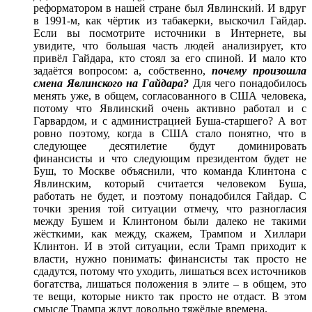
реформатором в нашей стране был Явлинский. И вдруг
в 1991-м, как чëртик из табакерки, выскочил Гайдар.
Если вы посмотрите источники в Интернете, вы
увидите, что большая часть людей анализирует, кто
привëл Гайдара, кто стоял за его спиной. И мало кто
задаëтся вопросом: а, собственно,
почему произошла
смена Явлинского на Гайдара?
Для чего понадобилось
менять уже, в общем, согласованного в США человека,
потому что Явлинский очень активно работал и с
Гарвардом, и с администрацией Буша-старшего? А вот
ровно поэтому, когда в США стало понятно, что в
следующее десятилетие будут доминировать
финансисты и что следующим президентом будет не
Буш, то Москве объяснили, что команда Клинтона с
Явлинским, который считается человеком Буша,
работать не будет, и поэтому понадобился Гайдар. С
точки зрения той ситуации отмечу, что разногласия
между Бушем и Клинтоном были далеко не такими
жëсткими, как между, скажем, Трампом и Хиллари
Клинтон. И в этой ситуации, если Трамп приходит к
власти, нужно понимать: финансисты так просто не
сдадутся, потому что уходить, лишаться всех источников
богатства, лишаться положения в элите ‒ в общем, это
те вещи, которые никто так просто не отдаст. В этом
смысле Трампа ждут довольно тяжëлые времена.