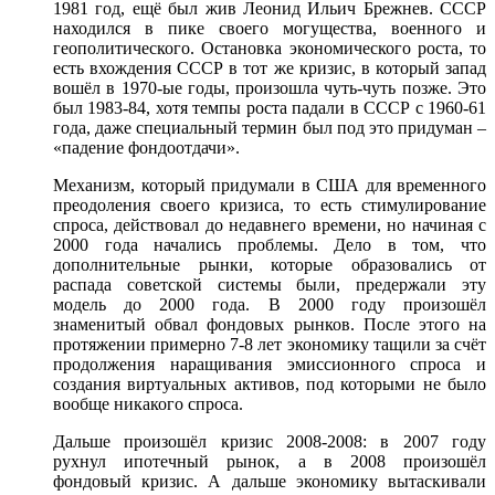
1981 год, ещё был жив Леонид Ильич Брежнев. СССР
находился в пике своего могущества, военного и
геополитического. Остановка экономического роста, то
есть вхождения СССР в тот же кризис, в который запад
вошёл в 1970-ые годы, произошла чуть-чуть позже. Это
был 1983-84, хотя темпы роста падали в СССР с 1960-61
года, даже специальный термин был под это придуман –
«падение фондоотдачи».
Механизм, который придумали в США для временного
преодоления своего кризиса, то есть стимулирование
спроса, действовал до недавнего времени, но начиная с
2000 года начались проблемы. Дело в том, что
дополнительные рынки, которые образовались от
распада советской системы были, предержали эту
модель до 2000 года. В 2000 году произошёл
знаменитый обвал фондовых рынков. После этого на
протяжении примерно 7-8 лет экономику тащили за счёт
продолжения наращивания эмиссионного спроса и
создания виртуальных активов, под которыми не было
вообще никакого спроса.
Дальше произошёл кризис 2008-2008: в 2007 году
рухнул ипотечный рынок, а в 2008 произошёл
фондовый кризис. А дальше экономику вытаскивали