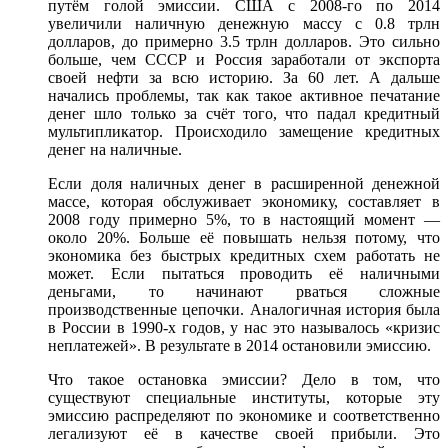
путём голой эмиссии. США с 2008-го по 2014
увеличили наличную денежную массу с 0.8 трлн
долларов, до примерно 3.5 трлн долларов. Это сильно
больше, чем СССР и Россия заработали от экспорта
своей нефти за всю историю. За 60 лет. А дальше
начались проблемы, так как такое активное печатание
денег шло только за счёт того, что падал кредитный
мультипликатор. Происходило замещение кредитных
денег на наличные.
Если доля наличных денег в расширенной денежной
массе, которая обслуживает экономику, составляет в
2008 году примерно 5%, то в настоящий момент —
около 20%. Больше её повышать нельзя потому, что
экономика без быстрых кредитных схем работать не
может. Если пытаться проводить её наличными
деньгами, то начинают рваться сложные
производственные цепочки. Аналогичная история была
в России в 1990-х годов, у нас это называлось «кризис
неплатежей». В результате в 2014 остановили эмиссию.
Что такое остановка эмиссии? Дело в том, что
существуют специальные институты, которые эту
эмиссию распределяют по экономике и соответственно
легализуют её в качестве своей прибыли. Это