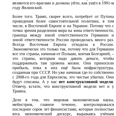
являются его врагами и должны уйти, как ушëл в 1991-м
году Явлинский.
Более того. Трамп, скорее всего, потребует от Путина
проведения более самостоятельной политики, в том
числе, в Восточной Европе и на Украине. Потому что с
точки зрения разделения мира на зоны ответственности,
граница между зоной ответственности Германии и
зоной ответственности России проводилась много раз.
Всегда Восточная Европа отходила к России.
Экономически это только так, потому что для Германии
все эти страны, начиная от Польши, кончая Болгарией, ‒
это страны, которым надо давать деньги, чтобы
поддерживать там уровень жизни. Они приносили
прибыль, пока в них ещë была инфраструктура,
созданная при СССР. Но уже начиная где-то собственно
с 2008-го года для Евросоюза, это чистые убытки. Они
будут списаны. А у нас
нет конструктивной модели
.
Отмечу, кстати, что конструктивной модели нет и у
Трампа.
Дело в том, что мировая экономическая наука,
мейнстрим, главное течение, контролировался
последние сорок лет финансистами, которые полностью
весь экономический дискурс, выражаясь учëным