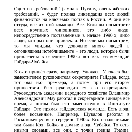
Одно из требований Трампа к Путину, очень жëстких
требований, ‒ будет полная ликвидация всех людей
финансистов на ключевых постах в России. А они все
оттуда, все из этой команды. Все. Если вы посмотрите
всех крупных чиновников, это либо люди,
непосредственно поставленные в начале 1990-х, либо
люди, которых они привлекли. Но если мы посмотрим,
то мы увидим, что довольно много людей в
сегодняшнем истеблишменте – это люди, которые были
привлечены в середине 1990-х вот как раз командой
Гайдара-Чубайса.
Кто-то пришëл сразу, например, Улюкаев. Улюкаев был
заместителем руководителя секретариата Гайдара, когда
тот был и.о. премьера, а потом при его втором
пришествии был руководителем его секретариата.
Руководитель академии народного хозяйства Владимир
Александрович Мау работал в секретариате Гайдара всë
время, а потом был его заместителем в Институте
Гайдара. Это прямая гайдаровская команда. Есть люди
более косвенные. Например, Шувалов работал в
Госкомимуществе в середине 1990-х. Его начальниками
там были Кох, Бойко и другие люди Чубайса. То есть,
иными словами, все они, с точки зрения Трампа,