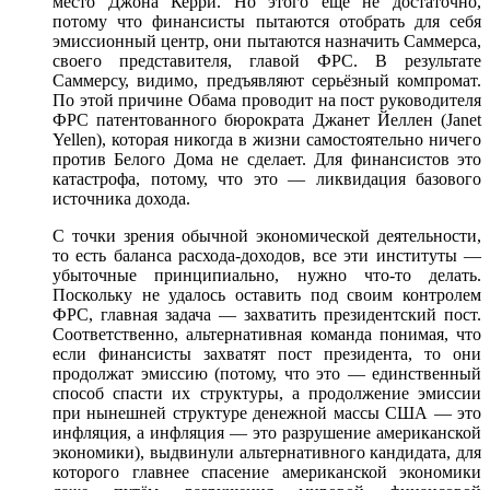
место Джона Керри. Но этого ещё не достаточно,
потому что финансисты пытаются отобрать для себя
эмиссионный центр, они пытаются назначить Саммерса,
своего представителя, главой ФРС. В результате
Саммерсу, видимо, предъявляют серьёзный компромат.
По этой причине Обама проводит на пост руководителя
ФРС патентованного бюрократа Джанет Йеллен (Janet
Yellen), которая никогда в жизни самостоятельно ничего
против Белого Дома не сделает. Для финансистов это
катастрофа, потому, что это — ликвидация базового
источника дохода.
С точки зрения обычной экономической деятельности,
то есть баланса расхода-доходов, все эти институты —
убыточные принципиально, нужно что-то делать.
Поскольку не удалось оставить под своим контролем
ФРС, главная задача — захватить президентский пост.
Соответственно, альтернативная команда понимая, что
если финансисты захватят пост президента, то они
продолжат эмиссию (потому, что это — единственный
способ спасти их структуры, а продолжение эмиссии
при нынешней структуре денежной массы США — это
инфляция, а инфляция — это разрушение американской
экономики), выдвинули альтернативного кандидата, для
которого главнее спасение американской экономики