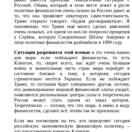
Россией. Обама, который в этом месте лежит в русле
политики финансистов очень сильно на Россию давит за
то, что она проявляет некоторую самостоятельность.
Трамп открыто говорит: «Будем договариваться». Я
напоминаю, что Трамп ещё много сделал заявлений
очень сильных, а в одном из них он попросил прощения
у Сербии, которую Соединённые Штаты Америки в
лице политики финансистов разбомбили в 1999 году.
Ситуация разрешится этой осенью
и это очень важно
для мира: если побеждают финансисты, то есть
Клинтон, то, скорее всего, нас ждёт очень большая
война и значительная часть стран мира перейдёт в
состояние близкое к тому, к которому сегодня
стремительно несётся Украина. Если же побеждает
Трамп, то ситуация будет совершенно другая, потому,
что доминирование мировой финансовой элиты уходит,
появляются региональные центры силы и теоретически
Россия может стать одним из таких центров.
Теоретически — потому, что эти люди, я имею в виду
финансистов, сделают всё, чтобы так не произошло.
Если мы посмотрим на тех, кто определяет сегодня
российскую экономическую финансовую политику, ‒
это представители команды Клинтон.