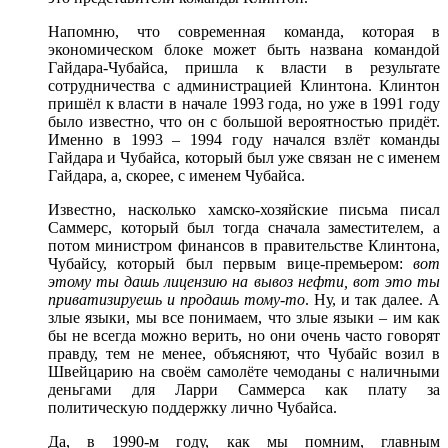
Напомню, что современная команда, которая в
экономическом блоке может быть названа командой
Гайдара-Чубайса, пришла к власти в результате
сотрудничества с администрацией Клинтона. Клинтон
пришëл к власти в начале 1993 года, но уже в 1991 году
было известно, что он с большой вероятностью придëт.
Именно в 1993 ‒ 1994 году начался взлëт команды
Гайдара и Чубайса, который был уже связан не с именем
Гайдара, а, скорее, с именем Чубайса.
Известно, насколько хамско-хозяйские письма писал
Саммерс, который был тогда сначала заместителем, а
потом министром финансов в правительстве Клинтона,
Чубайсу, который был первым вице-премьером:
вот
этому ты дашь лицензию на вывоз нефти, вот это ты
приватизируешь и продашь тому-то
. Ну, и так далее. А
злые языки, мы все понимаем, что злые языки – им как
бы не всегда можно верить, но они очень часто говорят
правду, тем не менее, объясняют, что Чубайс возил в
Швейцарию на своëм самолёте чемоданы с наличными
деньгами для Ларри Саммерса как плату за
политическую поддержку лично Чубайса.
Да, в 1990-м году, как мы помним, главным