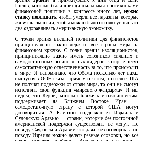
Полов, которые были принципиальными противниками
финансовой политики в конгрессе много лет,
нужно
ставку повышать
, чтобы умерли все паразиты, которые
живут на эмиссии, чтобы можно было оттолкнувшись от
дна оздоравливать американскую экономику.
С точки зрения внешней политики для финансистов
принципиально важно держать все страны мира на
финансовом крючке. С точки зрения изоляционистов,
принципиально важно иметь союзников сильных и
самодостаточных региональных лидеров, которые несут
самостоятельную ответственность за то, что происходит
в мире. Я напоминаю, что Обама несколько лет назад
выступая в ООН сказал прямым текстом, что если США
не получат поддержки от стран мира, то они не смогут
исполнять свои функции «мирового жандарма». И мы
видим, что Керри, который ближе к изоляционистам,
поддерживает на Ближнем Востоке Иран —
самодостаточную страну с которой США могут
договориться. А Клинтон поддерживает Израиль и
Судовскую Аравию — страны, которые без постоянной
американской поддержки существовать не могут. По
поводу Саудовской Аравии это даже без оговорок, а по
поводу Израиля можно делать разные оговорки, но всё
равно имеется проблема. Аналогичная ситуация с