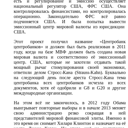
есть и регулирование и эмиссию осуществляет
национальный регулятор США, ФРС США. Она
контролировалась финансистами, но контролировалась
операционно. Законодательно ФРС всё равно
подчиняется США. И была попытка вывести
эмиссионный центр мировой валюты из юрисдикции
США.
Этот проект получил название «Центробанк
центробанков» и должен был быть реализован в 2011
году, когда на базе МВФ должен быть создана новая
мировая валюта и соответственно её эмиссионный
центр. США, которые не захотели отдавать такой
мощный рычаг стимулирования своей экономики,
ответили делом Стросс-Кана (Strauss-Kahn). Буквально
на следующий день после ареста Стросс-Кана тема
центробанка всех центробанков исчезла из всех
документов, хотя её одобрили и G8 и G20 и другие
международные организации.
На этом всё не закончилось, в 2012 году Обама
выигрывает повторные выборы и в начале 2013 меняет
свою администрацию резко сокращая в ней
представителей мировой финансовой элиты. Именно в
это время он снимает Хилари Клинтон и назначает на её