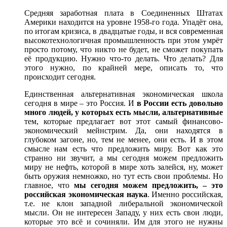
Средняя заработная плата в Соединенных Штатах
Америки находится на уровне 1958-го года. Упадëт она,
по итогам кризиса, в двадцатые годы, и вся современная
высокотехнологичная промышленность при этом умрëт
просто потому, что никто не будет, не сможет покупать
еë продукцию. Нужно что-то делать. Что делать? Для
этого нужно, по крайней мере, описать то, что
происходит сегодня.
Единственная альтернативная экономическая школа
сегодня в мире – это Россия. И
в России есть довольно
много людей, у которых есть мысли, альтернативные
тем, которые предлагает вот этот самый финансово-
экономический мейнстрим. Да, они находятся в
глубоком загоне, но, тем не менее, они есть. И в этом
смысле нам есть что предложить миру. Вот как это
странно ни звучит, а мы сегодня можем предложить
миру не нефть, которой в мире хоть залейся, ну, может
быть оружия немножко, но тут есть свои проблемы. Но
главное, что
мы сегодня можем предложить, ‒ это
российская экономическая наука
. Именно российская,
т.е. не клон западной либеральной экономической
мысли. Он не интересен Западу, у них есть свои люди,
которые это всë и сочиняли. Им для этого не нужны