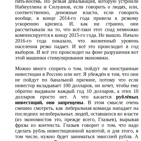
пять-восемь. Но резкая девальвация, которую устроили
Набиуллина и Силуанов, если говорить о людях, или,
соответственно, денежные власти, если говорить
вообще, в конце 2014-го года привела к резкому
ускорению кризиса. И, как ни странно, они
рассчитывали на то, что всë-таки этот спад немножко
компенсируется к концу 2015-го года. Не вышло. Начало
2016-го года показало, что жизненный уровень
населения резко падает. И всë это происходит в год
выборов. И всë это происходит на фоне разрушения вот
этой машинки стимулирования экономики.
Можно много спорить о том, пойдут ли иностранные
инвестиции в Россию или нет. Я убеждëн в том, что они
не пойдут по банальной причине, потому что если
инвестор вкладывает 100 долларов, он хочет, чтобы ему
обратно выдавали каждый год 10 долларов, а этих 10
долларов просто нет. А что касается
рублëвых
инвестиций, они запрещены
. В этом смысле очень
смешно смотреть, как либеральная команда нападает на
последних нелиберальных людей, оставшихся во власти
(из экономистов это, прежде всего, Глазьев), вырывая
фразы из контекста. Глазьев говорит о том, что надо
сделать рубль инвестиционной валютой, и для этого, в
том числе, нужно будет заниматься эмиссией рубля. А