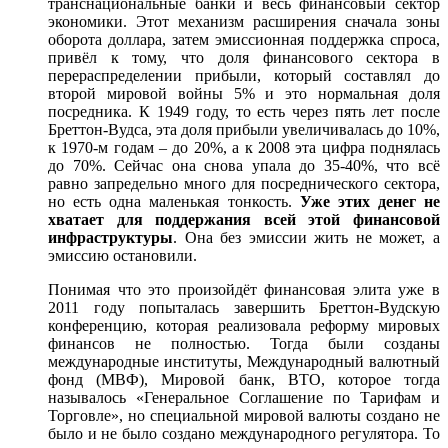
транснациональные банки и весь финансовый сектор
экономики. Этот механизм расширения сначала зоны
оборота доллара, затем эмиссионная поддержка спроса,
привёл к тому, что доля финансового сектора в
перераспределении прибыли, который составлял до
второй мировой войны 5% и это нормальная доля
посредника. К 1949 году, то есть через пять лет после
Бреттон-Вудса, эта доля прибыли увеличивалась до 10%,
к 1970-м годам – до 20%, а к 2008 эта цифра поднялась
до 70%. Сейчас она снова упала до 35-40%, что всё
равно запредельно много для посреднического сектора,
но есть одна маленькая тонкость.
Уже этих денег не
хватает для поддержания всей этой финансовой
инфраструктуры
. Она без эмиссии жить не может, а
эмиссию остановили.
Понимая что это произойдёт финансовая элита уже в
2011 году попыталась завершить Бреттон-Вудскую
конференцию, которая реализовала реформу мировых
финансов не полностью. Тогда были созданы
международные институты, Международный валютный
фонд (МВФ), Мировой банк, ВТО, которое тогда
называлось «Генеральное Соглашение по Тарифам и
Торговле», но специальной мировой валюты создано не
было и не было создано международного регулятора. То