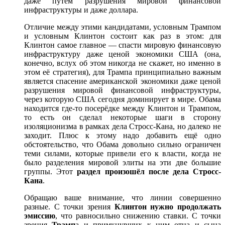
даже путём разрушения мировой финансовой
инфраструктуры и даже доллара.
Отличие между этими кандидатами, условным Трампом
и условным Клинтон состоит как раз в этом: для
Клинтон самое главное — спасти мировую финансовую
инфраструктуру даже ценой экономики США (она,
конечно, вслух об этом никогда не скажет, но именно в
этом её стратегия), для Трампа принципиально важным
является спасение американской экономики даже ценой
разрушения мировой финансовой инфраструктуры,
через которую США сегодня доминирует в мире. Обама
находится где-то посерёдке между Клинтон и Трампом,
то есть он сделал некоторые шаги в сторону
изоляционизма в рамках дела Стросс-Кана, но далеко не
заходит. Плюс к этому надо добавить ещё одно
обстоятельство, что Обама довольно сильно ограничен
теми силами, которые привели его к власти, когда не
было разделения мировой элиты на эти две большие
группы. Этот
раздел произошёл после дела Стросс-
Кана
.
Обращаю ваше внимание, что линии совершенно
разные. С точки зрения
Клинтон нужно продолжать
эмиссию
, что равносильно снижению ставки. С точки
зрения
Трамп
а и примкнувших к ним отца и сына