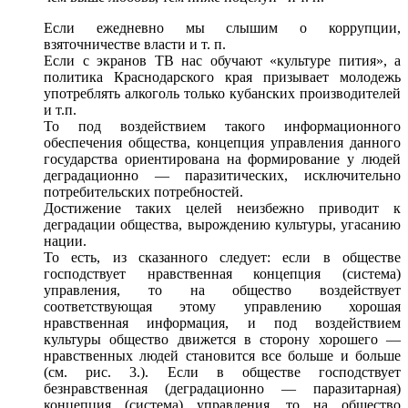
Если ежедневно мы слышим
о коррупции,
взяточничестве власти
и т.
п.
Если
с экранов
ТВ нас обучают «культуре пития»,
а
политика
Краснодарского края призывает молодежь
употреблять алкоголь только кубанских производителей
и т.п.
То
под воздействием
такого информационного
обеспечения общества, концепция управления данного
государства ориентирована
на формирование
у людей
деградационно —
паразитических, исключительно
потребительских потребностей.
Достижение таких целей неизбежно приводит
к
деградации
общества, вырождению культуры, угасанию
нации.
То есть,
из сказанного
следует: если
в обществе
господствует нравственная концепция (система)
управления,
то на общество
воздействует
соответствующая этому управлению хорошая
нравственная информация,
и под воздействием
культуры общество движется
в сторону
хорошего —
нравственных людей становится
все больше
и больше
(см. рис. 3.). Если
в обществе
господствует
безнравственная
(деградационно —
паразитарная)
концепция (система) управления,
то на общество