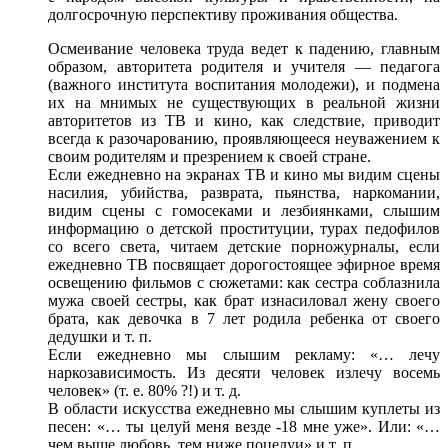
долгосрочную
перспективу проживания общества.
Осмеивание человека труда ведет
к падению,
главным
образом, авторитета родителя
и учителя —
педагога
(важного института воспитания молодежи),
и подмена
их
на мнимых
не существующих
в реальной
жизни
авторитетов
из ТВ
и кино,
как следствие, приводит
всегда
к разочарованию,
проявляющееся неуважением
к
своим
родителям
и презрением
к своей
стране.
Если ежедневно
на экранах
ТВ
и кино
мы видим сцены
насилия, убийства, разврата, пьянства, наркомании,
видим сцены
с гомосеками
и лезбиянками,
слышим
информацию
о детской
проституции, турах педофилов
со всего
света, читаем детские порножурналы, если
ежедневно ТВ посвящает дорогостоящее эфирное время
освещению фильмов
с сюжетами:
как сестра соблазнила
мужа своей сестры, как брат изнасиловал жену своего
брата, как девочка
в 7 лет
родила ребенка
от своего
дедушки
и т.
п.
Если ежедневно мы слышим рекламу: «… лечу
наркозависимость.
Из десяти
человек излечу восемь
человек» (т. е. 80% ?!)
и т.
д.
В области
искусства ежедневно мы слышим куплеты
из
песен:
«… ты целуй меня везде -18 мне уже». Или: «…
чем выше любовь,
тем ниже
поцелуи»
и т.
п.