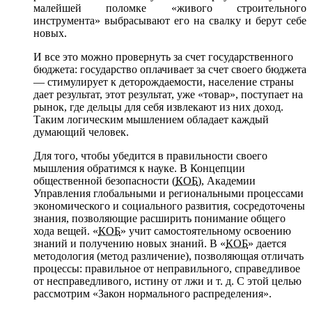
малейшей
поломке «живого строительного
инструмента» выбрасывают его
на свалку
и берут
себе
новых.
И все это
можно провернуть
за счет
государственного
бюджета: государство оплачивает
за счет
своего
бюджета
—
стимулирует
к деторождаемости,
население страны
дает результат, этот результат, уже «товар», поступает
на
рынок,
где дельцы
для себя
извлекают
из них
доход.
Таким логическим мышлением обладает каждый
думающий человек.
Для того,
чтобы убедится
в правильности
своего
мышления обратимся
к науке.
В Концепции
общественной безопасности (
КОБ
), Академии
Управления глобальными
и региональными
процессами
экономического
и социального
развития, сосредоточены
знания, позволяющие расширить понимание общего
хода вещей. «
КОБ
» учит самостоятельному освоению
знаний
и получению
новых знаний.
В «
КОБ
» дается
методология (метод различение), позволяющая отличать
процессы: правильное
от неправильного,
справедливое
от несправедливого,
истину
от лжи
и т.
д.
С этой
целью
рассмотрим «Закон нормального распределения».