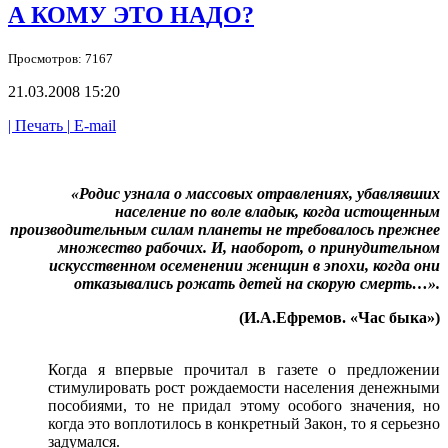
А КОМУ ЭТО НАДО?
Просмотров: 7167
21.03.2008 15:20
| Печать |
E-mail
«Родис узнала
о массовых
отравлениях, убавлявших
население
по воле
владык, когда истощенным
производительным силам планеты
не требовалось
прежнее
множество рабочих. И, наоборот,
о принудительном
искусственном осеменении женщин
в эпохи,
когда они
отказывались рожать детей
на скорую
смерть…».
(И.А.Ефремов. «Час быка»)
Когда
я впервые
прочитал
в газете
о предложении
стимулировать рост рождаемости населения денежными
пособиями,
то не придал
этому особого значения,
но
когда
это воплотилось
в конкретный
Закон,
то я серьезно
задумался.