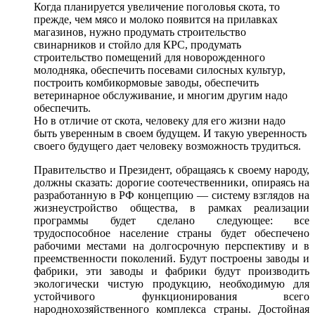
Когда планируется увеличение поголовья скота,
то
прежде,
чем мясо
и молоко
появится
на прилавках
магазинов, нужно продумать строительство
свинарников
и стойло
для КРС,
продумать
строительство помещений
для новорожденного
молодняка, обеспечить посевами силосных культур,
построить комбикормовые заводы, обеспечить
ветеринарное обслуживание,
и многим
другим надо
обеспечить.
Но в отличие
от скота,
человеку
для его
жизни надо
быть уверенным
в своем
будущем.
И такую
уверенность
своего будущего дает человеку возможность трудиться.
Правительство
и Президент,
обращаясь
к своему
народу,
должны сказать: дорогие соотечественники, опираясь
на
разработанную
в РФ
концепцию —
систему взглядов
на
жизнеустройство
общества,
в рамках
реализации
программы будет сделано следующее:
все
трудоспособное
население страны будет обеспечено
рабочими местами
на долгосрочную
перспективу
и в
преемственности
поколений. Будут построены заводы
и
фабрики,
эти заводы
и фабрики
будут производить
экологически чистую продукцию, необходимую
для
устойчивого
функционирования всего
народнохозяйственного комплекса страны. Достойная