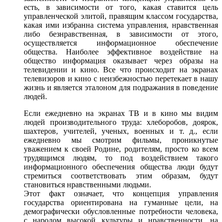
есть,
в зависимости
от того,
какая ставится цель
управленческой элитой, правящим классом государства,
какая ими избранна система управления, нравственная
либо безнравственная,
в зависимости
от этого,
осуществляется информационное обеспечение
общества. Наиболее эффективное воздействие
на
общество
информация оказывает через образы
на
телевидении
и кино.
Все что происходит
на экранах
телевизоров
и кино
с неизбежностью
перетекает
в нашу
жизнь
и является
эталоном
для подражания
в поведение
людей.
Если ежедневно
на экранах
ТВ
и в кино
мы видим
людей производительного труда: хлеборобов, доярок,
шахтеров, учителей, ученых, военных
и т.
д., если
ежедневно мы смотрим фильмы, проникнутые
уважением
к своей
Родине, родителям, просто ко всем
трудящимся людям,
то под воздействием
такого
информационного обеспечения общества люди будут
стремиться соответствовать этим образам, будут
становиться нравственными людьми.
Этот факт означает,
что концепция
управления
государства ориентирована
на гуманные
цели,
на
демографически
обусловленные потребности человека,
с народом
высокой культуры
и нравственности,
на