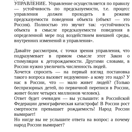
УПРАВЛЕНИЕ. Управление осуществляется
по правилу
—
устойчивость
по предсказуемости,
т.е. процесс
управления должен проходить
в режиме
предсказуемости поведения объекта
(объект —
это
Россия). Полностью это звучит так: «устойчивость
объекта
в смысле
предсказуемости поведения
в
определенной
мере
под воздействием
внешней среды,
внутренних изменений
и управления».
Давайте рассмотрим,
с точки
зрения управления,
что
подразумевает
в прямом
смысле этот Закон
о
стимуляции
к деторождаемости.
Другими словами,
в
России
нужно увеличить численность людей.
Хочется
спросить —
на первый
взгляд постановка
такого вопроса вызовет недоумение-
а кому
это надо?
У
нас
в России,
что —
мало живет людей? (Только
беспризорных детей,
по первичной
переписи
в России,
живет более четырех миллионов человек).
Ответ будет
очевиден —
вы услышите:
в Российской
Федерации демографическая катастрофа!
В России
рост
смертности превышает рождаемость! Народ России
вымирает!
Но нигде
вы
не услышите
ответа
на вопрос:
а почему
народ России вымирает?