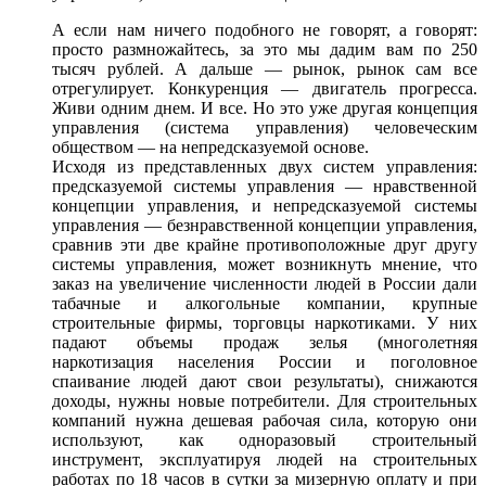
А если
нам ничего подобного
не говорят,
а говорят:
просто размножайтесь,
за это
мы дадим вам
по 250
тысяч
рублей.
А дальше —
рынок, рынок сам
все
отрегулирует.
Конкуренция —
двигатель прогресса.
Живи одним днем.
И все.
Но это
уже другая концепция
управления (система управления) человеческим
обществом —
на непредсказуемой
основе.
Исходя
из представленных
двух систем управления:
предсказуемой системы
управления —
нравственной
концепции управления,
и непредсказуемой
системы
управления —
безнравственной концепции управления,
сравнив эти две крайне противоположные друг другу
системы управления, может возникнуть мнение,
что
заказ
на увеличение
численности людей
в России
дали
табачные
и алкогольные
компании, крупные
строительные фирмы, торговцы наркотиками.
У них
падают объемы продаж зелья (многолетняя
наркотизация населения России
и поголовное
спаивание людей дают свои результаты), снижаются
доходы, нужны новые потребители.
Для строительных
компаний нужна дешевая рабочая сила, которую они
используют, как одноразовый строительный
инструмент, эксплуатируя людей
на строительных
работах
по 18 часов
в сутки
за мизерную
оплату
и при