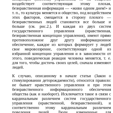
воздействует соответствующая этому плохая,
безнравственная
информация —
«живи одним днем!»
и
т.
п.,
то культура
меняется
и общество,
под воздействием
этих факторов, смещается
в сторону
плохого —
безнравственных людей становится
все больше
и
больше
(см. рис.2.).
И каждая
из двух
систем
государственного управления (нравственная,
безнравственная концепции управления), имеют прямо
противоположное друг другу информационное
обеспечение, каждое
из которых
формирует
у людей
свое мировоззрение, соответствующее одной
из
избранной
концепции управления
и в зависимости
от
этого,
поведенческая реакция человека меняется, т. е.
для того,
чтобы достичь своих целей, сначала изменяют
людей.
К случаю,
описанному
в начале
статьи (Закон
о
стимулировании
деторождаемости), относится правило:
не бывает
нравственного управления
и при этом
безнравственного информационного обеспечения
общества (как
и наоборот).
Исключается такое
в связи
с
кардинальным
различием систем государственного
управления (нравственной, безнравственной),
и
соответственно
этому кардинальным различием
поведения людей. Люди, измененные
для