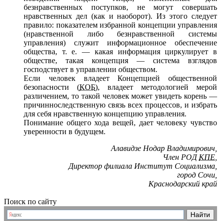
безнравственных
поступков,
не могут
совершать
нравственных дел (как
и наоборот).
Из этого
следует
правило: показателем избранной концепции управления
(нравственной либо безнравственной системы
управления) служит информационное обеспечение
общества, т. е. — какая информация циркулирует
в
обществе,
такая
концепция —
система взглядов
господствует
в управлении
обществом.
Если человек владеет Концепцией общественной
безопасности (
КОБ
), владеет методологией мерой
различением,
то такой
человек может увидеть
корень —
причинноследственную связь всех процессов,
и избрать
для себя
нравственную концепцию управления.
Понимание общего хода вещей, дает человеку чувство
уверенности
в будущем.
Алавидзе Нодар Владимирович,
Член РОД
КПЕ
,
Директор филиала Институт Социализма,
город Сочи,
Краснодарский край
Поиск по сайту