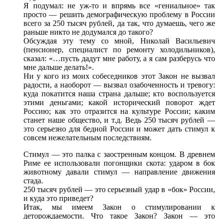
Я подумал:
не
уж-то
и впрямь
все «гениальное»
так
просто —
решить демографическую проблему
в России
всего
за 250 тысяч
рублей, да так,
что думаешь,
чего же
раньше никто
не додумался
до такого?
Обсуждая эту тему
со мной,
Николай Васильевич
(пенсионер, специалист
по ремонту
холодильников),
сказал: «…пусть дадут мне работу,
а я сам
разберусь
что
мне
дальше делать!».
Ни у кого
из моих
собеседников этот Закон
не вызвал
радости,
а наоборот —
вызвал озабоченность
и тревогу:
куда покатится наша страна дальше; кто воспользуется
этими деньгами; какой исторический поворот ждет
Россию; как это отразится
на культуре
России; каким
станет наше общество,
и т.д.
Ведь
250 тысяч
рублей —
это серьезно
для бедной
России
и может
дать стимул
к
совсем
нежелательным последствиям.
Стимул —
это палка
с заостренным
концом.
В древнем
Риме ее использовали погонщики скота: ударом
в бок
животному давали
стимул —
направление движения
стада.
250 тысяч
рублей —
это серьезный удар
в «бок»
России,
и куда
это приведет?
Итак, мы имеем Закон
о стимулировании
к
деторождаемости.
Что такое
Закон?
Закон —
это