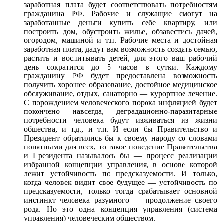
заработная плата будет соответствовать потребностям
гражданина РФ. Рабочие
и служащие
смогут
на
заработанные
деньги купить себе квартиру,
или
построить
дом, обустроить жилье, обзавестись дачей,
огородом, машиной
и т.п.
Рабочие места
и достойная
заработная плата, дадут вам возможность создать семью,
растить
и воспитывать
детей,
для этого
ваш рабочий
день сократится до
5 часов
в сутки.
Каждому
гражданину РФ будет предоставлена возможность
получить хорошее образование, достойное медицинское
обслуживание, отдых,
санаторно —
курортное лечение.
С порождением
человеческого порока инфляцией будет
покончено навсегда, деградационно-паразитарные
потребности человека будут изживаться
из жизни
общества,
и т.д.,
и т.п.
И если бы
Правительство
и
Президент
обратились бы
к своему
народу
со словами
понятными
для всех,
то такое
поведение Правительства
и Президента
называлось бы —
процесс реализации
избранной концепции управления,
в основе
которой
лежит устойчивость
по предсказуемости.
И только,
когда человек видит свое
будущее —
устойчивость
по
предсказуемости,
только тогда срабатывает основной
инстинкт человека
разумного —
продолжение своего
рода.
Но это
одна концепция управления (система
управления) человеческим обществом.