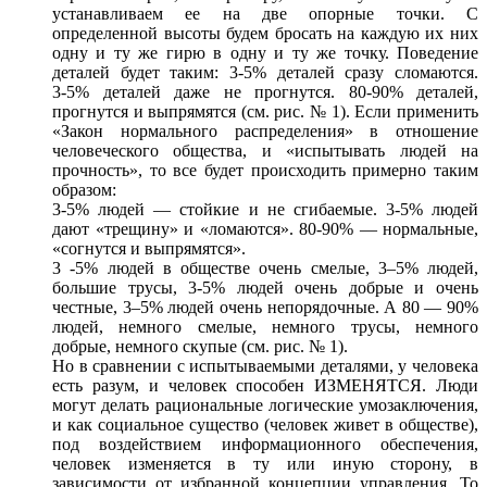
устанавливаем
ее
на две
опорные точки.
С
определенной
высоты будем бросать
на каждую
их них
одну
и ту же
гирю
в одну
и ту же
точку. Поведение
деталей будет таким:
3-5
% деталей сразу сломаются.
3-5
% деталей даже
не прогнутся.
80-90
% деталей,
прогнутся
и выпрямятся
(см. рис. № 1). Если применить
«Закон нормального распределения»
в отношение
человеческого общества,
и «испытывать
людей
на
прочность»,
то все будет
происходить примерно таким
образом:
3-5
%
людей —
стойкие
и не сгибаемые.
3-5
% людей
дают «трещину»
и «ломаются».
80-90
% —
нормальные,
«согнутся
и выпрямятся».
3
-5% людей
в обществе
очень смелые,
3–5
% людей,
большие трусы,
3-5
% людей очень добрые
и очень
честные,
3–5
% людей очень непорядочные.
А 80 —
90%
людей, немного смелые, немного трусы, немного
добрые, немного скупые (см. рис. № 1).
Но в сравнении
с испытываемыми
деталями,
у человека
есть разум,
и человек
способен ИЗМЕНЯТСЯ. Люди
могут делать рациональные логические умозаключения,
и как
социальное существо (человек живет
в обществе),
под воздействием
информационного обеспечения,
человек изменяется
в ту
или иную
сторону,
в
зависимости
от избранной
концепции управления.
То