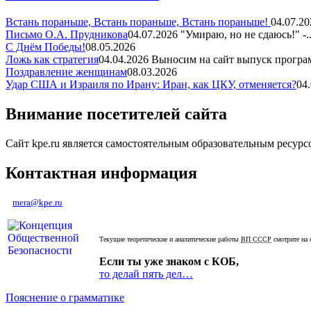
Встань пораньше, Встань пораньше, Встань пораньше!
04.07.20
Письмо О.А. Прудникова
04.07.2026
"Умираю, но не сдаюсь!" -..
С Днём Победы!
08.05.2026
Ложь как стратегия
04.04.2026
Выносим на сайт выпуск програм
Поздравление женщинам
08.03.2026
Удар США и Израиля по Ирану: Иран, как ЦКУ, отменяется?
04
Внимание посетителей сайта
Сайт kpe.ru является самостоятельным образовательным ресур
Контактная информация
mera@kpe.ru
Текущие теоретические и аналитические работы
ВП СССР
смотрите на 
Если ты уже знаком с КОБ,
то делай пять дел…
Пояснение о грамматике