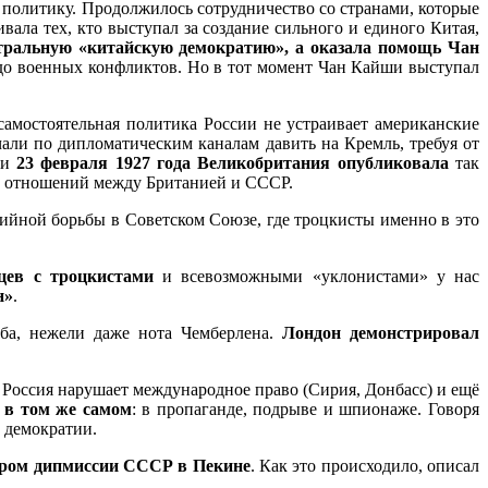
олитику. Продолжилось сотрудничество со странами, которые
ала тех, кто выступал за создание сильного и единого Китая,
тральную «китайскую демократию», а оказала помощь Чан
Р до военных конфликтов. Но в тот момент Чан Кайши выступал
 самостоятельная политика России не устраивает американские
чали по дипломатическим каналам давить на Кремль, требуя от
ти
23 февраля 1927 года Великобритания опубликовала
так
ию отношений между Британией и СССР.
тийной борьбы в Советском Союзе, где троцкисты именно в это
цев с троцкистами
и всевозможными «уклонистами» у нас
н»
.
аба, нежели даже нота Чемберлена.
Лондон демонстрировал
о Россия нарушает международное право (Сирия, Донбасс) и ещё
 в том же самом
: в пропаганде, подрыве и шпионаже. Говоря
 демократии.
огром дипмиссии СССР в Пекине
. Как это происходило, описал