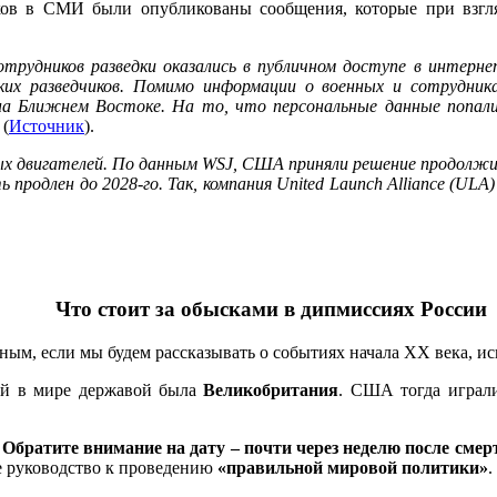
ов в СМИ были опубликованы сообщения, которые при взгля
рудников разведки оказались в публичном доступе в интернет
их разведчиков. Помимо информации о военных и сотрудниках
на Ближнем Востоке. На то, что персональные данные попали
»
(
Источник
).
 двигателей. По данным WSJ, США приняли решение продолжить 
одлен до 2028-го. Так, компания United Launch Alliance (ULA) 
Что стоит за обысками в дипмиссиях России
ным, если мы будем рассказывать о событиях начала ХХ века, и
ной в мире державой была
Великобритания
. США тогда играл
Обратите внимание на дату – почти через неделю после смер
е руководство к проведению
«правильной мировой политики»
.