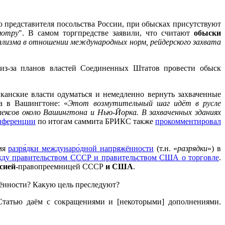
 представителя посольства России, при обысках присутствуют
мотру
". В самом торгпредстве заявили, что считают
обыски
ализма в отношении международных норм, рейдерского захвата
з-за планов властей Соединенных Штатов провести обыск
канские власти одуматься и немедленно вернуть захваченные
ва в Вашингтоне: «
Этот возмутительный шаг идёт в русле
ексов около Вашингтона и Нью-Йорка. В захваченных зданиях
онференции
по итогам саммита БРИКС также
прокомментировал
емя
разря́дки междунаро́дной напряжённости
(т.н. «
разрядки
») в
ду правительством СССР и правительством США о торговле
.
сией-
правопреемницей СССР
и США
.
рённости? Какую цель преследуют?
. Статью даём с сокращениями и [некоторыми] дополнениями.