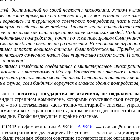
луй, беспримерной по своей наглости провокации. Утром у гла
количестве примерно ста человек и сразу же захватил все вх
ворвались на территорию советского полпредства, часть солд
оторые хозяйственные отделы. Главное здание полпредства ос
аты и полицейские стали арестовывать советских людей. Подтал
ботников полпредства, почти по всем помещениям были учинены
помещения были совершенно разгромлены. Налётчики не ограничи
стился аппарат военного атташе, были подожжены. Причём, как 
ло никакого сомнения: налёт был тщательно подготовлен. И эт
ы и помощи!
пытался немедленно соединиться с министерством иностранны
ослать и телеграмму в Москву. Впоследствии оказалось, что о 
удержать распоясавшихся налётчиков. Солдатня и полицейские н
в случае, если бандиты ворвутся в главное здание полпредства,
оняли и
политику государства не изменили, не поддались на
ганде и страшном Коминтерне, которыми объясняют свой беспре
аж – это неотъемлемая часть толпо-«элитарной» системы управ
ипмиссии всех стран построены, в том числе и для того, чтобы 
нем дне. Якобы вездесущие и крайне опасные.
во СССР
и офис компании АРКОС.
АРКОС
— сокращённое наим
ой кооперативной делегацией. По уставу — частное акционерн
 были главным образом советские государственные организации