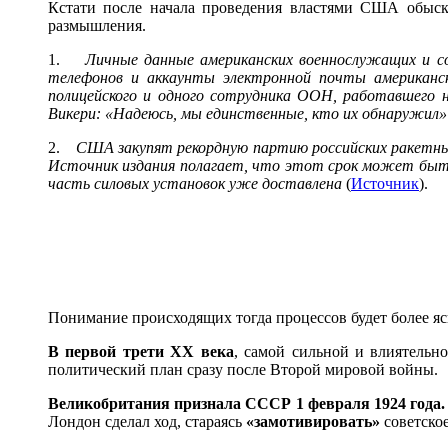
Кстати после начала проведения властями США обыск
размышления.
1.
Личные данные американских военнослужащих и сот
телефонов и аккаунты электронной почты американск
полицейского и одного сотрудника ООН, работавшего 
Викери: «Надеюсь, мы единственные, кто их обнаружил
2.
США закупят рекордную партию российских ракетных
Источник издания полагает, что этот срок может быть пр
часть силовых установок уже доставлена
(
Источник
).
Понимание происходящих тогда процессов будет более яс
В первой трети ХХ века
, самой сильной и влиятель
политический план сразу после Второй мировой войны.
Великобритания признала СССР 1 февраля 1924 года. 
Лондон сделал ход, стараясь
«замотивировать»
советско