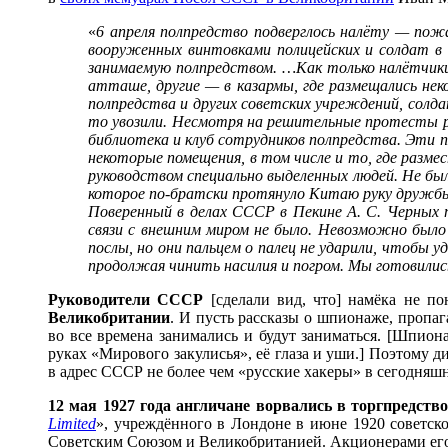
«
6 апреля полпредство подверглось налёту — пожа
вооруженных винтовками полицейских и солдат в 
занимаемую полпредством. …Как только налётчики 
атташе, другие — в казармы, где размещались нек
полпредства и других советских учреждений, солд
то увозили. Несмотря на решительные протесты ра
библиотека и клуб сотрудников полпредства. Эти 
некоторые помещения, в том числе и то, где разме
руководством специально выделенных людей. Не бы
которое по-братски протянуло Китаю руку дружб
Поверенный в делах СССР в Пекине А. С. Черных 
связи с внешним миром не было. Невозможно было п
послы, но они пальцем о палец не ударили, чтобы 
продолжая чинить насилия и погром. Мы готовились 
Руководители СССР
[сделали вид, что] намёка не п
Великобритании
. И пусть рассказы о шпионаже, пропа
во все времена занимались и будут заниматься. [Шпион
руках «Мирового закулисья», её глаза и уши.] Поэтому д
в адрес СССР не более чем «русские хакеры» в сегодняш
12 мая 1927 года англичане ворвались в торгпредст
Limited
», учреждённого в Лондоне в июне 1920 советск
Советским Союзом и Великобританией. Акционерами его