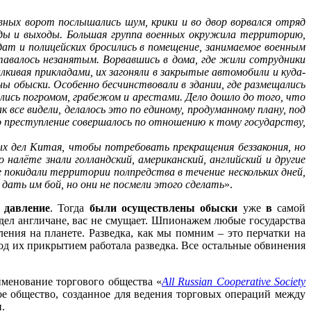
вных ворот послышались шум, крики и во двор ворвался отряд
оды и выходы. Большая группа военных окружила территорию,
ат и полицейских бросились в помещение, занимаемое военным
тавалось незанятым. Ворвавшись в дома, где жили сотрудники
кивая прикладами, их загоняли в закрытые автомобили и куда-
 обыски. Особенно бесчинствовали в здании, где размещались
лись погромом, грабежом и арестами. Дело дошло до того, что
все видели, делалось это по единому, продуманному плану, под
о преступление совершалось по отношению к тому государству,
х дел Китая, чтобы потребовать прекращения беззакония, но
налёте знали голландский, американский, английский и другие
е покидали территории полпредства в течение нескольких дней,
 дать им бой, но они не посмели этого сделать
».
 давление
. Тогда
были осуществлены обыски
уже
в
самой
дел англичане, вас не смущает. Шпионажем любые государства
ления на планете. Разведка, как мы помним – это перчатки на
под их прикрытием работала разведка. Все остальные обвинения
енование торгового общества «
All Russian Cooperative Society
ое общество, созданное для ведения торговых операций между
.