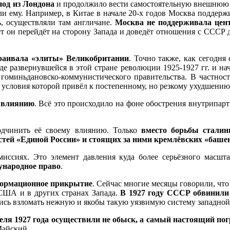
под из Лондона
и продолжило вести самостоятельную внешнюю п
ему. Например, в Китае в начале 20-х годов Москва поддержив
ь, осуществляли там англичане.
Москва не поддерживала цен
лет он перейдёт на сторону Запада и доведёт отношения с ССС
раивала «элиты» Великобритании
. Точно также, как сегодня
де развернувшейся в этой стране революции 1925-1927 гг. и на
оминьдановско-коммунистического правительства. В частнос
 условия которой привёл к постепенному, но резкому ухудшен
у влиянию
. Всё это происходило на фоне обострения внутрипар
подчинить её своему влиянию. Только
вместо борьбы сталин
стей «Единой России» и стоящих за ними кремлёвских «баше
ссиях. Это элемент давления куда более серьёзного масшт
ународное право
.
нформационное прикрытие
. Сейчас многие месяцы говорили, чт
 США и в других странах Запада.
В 1927 году СССР обвинили
сь взломать нежную и якобы такую уязвимую систему западной
реля 1927 года осуществили не обыск, а самый настоящий п
айский.