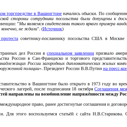
ком торгпредстве в Вашингтоне
начались обыски. По сообщению
йской стороны сотрудники посольства были допущены к дос
венции: "
Мы являемся свидетелями такого яркого примера ванд
 конечно, не ждали
". (
Источник
)
 протеста
советнику-посланнику посольства США в Москве и
странных дел России в
специальном заявлении
призвало амери
ьства России в Сан-Франциско и торгового представительст
ринадлежащих России загородных дипломатических жилых компл
ооруженной полиции
». Президент России В.В.Путин
на пресс-к
дставительство в Вашингтоне было открыто в 1973 году во вр
ческого лагерей, после подписания 18 октября
Соглашения меж
тей направлены на возобновление напряжённости между Рос
международное право, ранее достигнутые соглашения и догово
ии. Для этого воспользуемся статьёй с сайта Н.В.Старикова