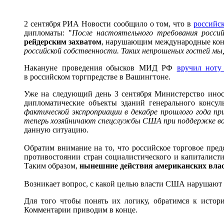
2 сентября РИА Новости сообщило о том, что в
российс
дипломаты: "
После настоятельного требования росси
рейдерским захватом
, нарушающим международные кон
российской собственности. Таких непрошеных гостей мы,
Накануне проведения обысков МИД РФ
вручил ноту
в российском торгпредстве в Вашингтоне.
Уже на следующий день 3 сентября Министерство ино
дипломатические объекты зданий генерального консул
фактической экспроприации в декабре прошлого года п
теперь хозяйничают спецслужбы США при поддержке в
данную ситуацию.
Обратим внимание на то, что российское торговое пре
противостоянии стран социалистического и капиталисти
Таким образом,
нынешние действия американских влас
Возникает вопрос, с какой целью власти США нарушают 
Для того чтобы понять их логику, обратимся к истор
Комментарии приводим в конце.