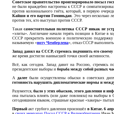
Советское правительство проигнорировало посыл гос
не были враждебно настроены к СССР и симпатизировали 
против колониального гнёта, который, в первую очеред
Кайши и его партии Гоминьдан
. Это через несколько 
против тех, кто выступал против СССР.
Такая
самостоятельная политика СССР никак не уст
«элиты». Англичане начали терять позиции в Китае в хо
СССР прекратить военную и политическую поддержку г
называемую «
ноту Чемберлена
», отказ СССР выполнить
Запад давил на СССР, стремясь подчинить его своем
же время достигли наивысшей точки своей активности.
Всё, как сегодня. Запад давит на Россию, стремясь 
президентские выборы и
борьба между собой разных ча
А
далее
были осуществлены обыски в советских дипми
готовность нарушить дипломатические нормы и межд
Разумеется,
было у этих обысков, этого давления и и
она пыталась влиять (или даже повлияла) на выборы в
сегодняшним языком, страшные красные «хакеры» пытали
Первый
акт грубого давления произошёл
в Китае. 6 ап
в
своих мемуарах Посол СССР в Великобритании
Иван М