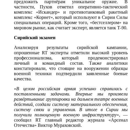
предложить партнёрам уникальное оружие. В
частности, Пухов отметил оперативно-тактический
комплекс «Искандер» и противотанковый ракетный
комплекс «Корнет», который используют в Сирии Силы
специальных операций. Кроме того, «бестселлером» на
мировом рынке, как считает эксперт, является танк Т-90.
Сирийский экзамен
Анализируя результаты сирийской кампании,
опрошенные RT эксперты отметили высокий уровень
профессионализма, который продемонстрировал
личный и командный состав. Также аналитики
констатировали, что стоящие на вооружении образцы
военной техники подтвердили заявленные боевые
качества.
«
В целом российская армия успешно справилась с
поставленными задачами. Впервые мы произвели
развёртывание группировки на дальнем театре военных
действий, создали систему материального обеспечения,
систему связи и управления. В итоге в Сирии мы
получили полноценную военную инфраструктуру
», —
сообщил RT главный редактор журнала «Арсенал
Отечества» Виктор Мураховский.