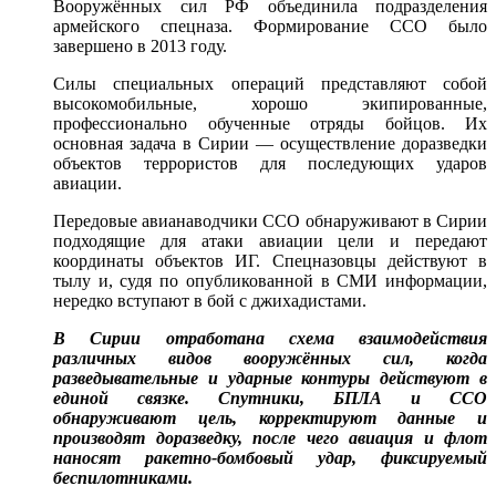
Вооружённых сил РФ объединила подразделения
армейского спецназа. Формирование ССО было
завершено в 2013 году.
Силы специальных операций представляют собой
высокомобильные, хорошо экипированные,
профессионально обученные отряды бойцов. Их
основная задача в Сирии — осуществление доразведки
объектов террористов для последующих ударов
авиации.
Передовые авианаводчики ССО обнаруживают в Сирии
подходящие для атаки авиации цели и передают
координаты объектов ИГ. Спецназовцы действуют в
тылу и, судя по опубликованной в СМИ информации,
нередко вступают в бой с джихадистами.
В Сирии отработана схема взаимодействия
различных видов вооружённых сил, когда
разведывательные и ударные контуры действуют в
единой связке. Спутники, БПЛА и ССО
обнаруживают цель, корректируют данные и
производят доразведку, после чего авиация и флот
наносят ракетно-бомбовый удар, фиксируемый
беспилотниками.