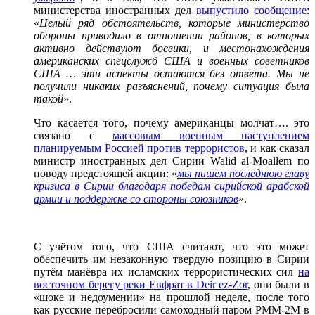
министерства иностранных дел
выпустило сообщение
:
«
Целый ряд обстоятельств, которые министерство
обороны приводило в отношении районов, в которых
активно действуют боевики, и местонахождения
американских спецслужб США и военных советников
США … эти аспекты остаются без ответа. Мы не
получили никаких разъяснений, почему ситуация была
такой
».
Что касается того, почему американцы молчат…. это
связано с
массовым военным наступлением
планируемым Россией против террористов
, и как сказал
министр иностранных дел Сирии Walid al-Moallem по
поводу предстоящей акции: «
мы пишем последнюю главу
кризиса в Сирии благодаря победам сирийской арабской
армии и поддержке со стороны союзников
».
С учётом того, что США считают, что это может
обеспечить им незаконную твердую позицию в Сирии
путём манёвра их исламских террористических сил
на
восточном берегу реки Евфрат в Deir ez-Zor
, они были в
«шоке и недоумении» на прошлой неделе, после того
как русские перебросили самоходный паром PММ-2М в