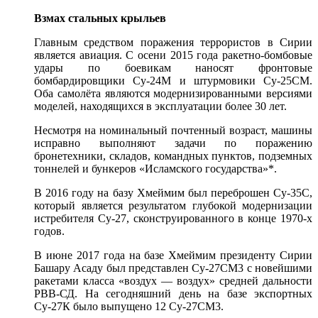
Взмах стальных крыльев
Главным средством поражения террористов в Сирии
является авиация. С осени 2015 года ракетно-бомбовые
удары по боевикам наносят фронтовые
бомбардировщики Су-24М и штурмовики Су-25СМ.
Оба самолёта являются модернизированными версиями
моделей, находящихся в эксплуатации более 30 лет.
Несмотря на номинальный почтенный возраст, машины
исправно выполняют задачи по поражению
бронетехники, складов, командных пунктов, подземных
тоннелей и бункеров «Исламского государства»*.
В 2016 году на базу Хмеймим был переброшен Су-35C,
который является результатом глубокой модернизации
истребителя Су-27, сконструированного в конце 1970-х
годов.
В июне 2017 года на базе Хмеймим президенту Сирии
Башару Асаду был представлен Су-27СМ3 с новейшими
ракетами класса «воздух — воздух» средней дальности
РВВ-СД. На сегодняшний день на базе экспортных
Су-27К было выпущено 12 Су-27СМ3.