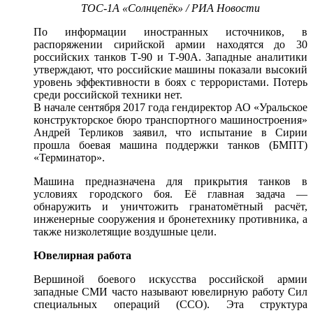
ТОС-1А «Солнцепёк» / РИА Новости
По информации иностранных источников, в
распоряжении сирийской армии находятся до 30
российских танков Т-90 и Т-90А. Западные аналитики
утверждают, что российские машины показали высокий
уровень эффективности в боях с террористами. Потерь
среди российской техники нет.
В начале сентября 2017 года гендиректор АО «Уральское
конструкторское бюро транспортного машиностроения»
Андрей Терликов заявил, что испытание в Сирии
прошла боевая машина поддержки танков (БМПТ)
«Терминатор».
Машина предназначена для прикрытия танков в
условиях городского боя. Её главная задача —
обнаружить и уничтожить гранатомётный расчёт,
инженерные сооружения и бронетехнику противника, а
также низколетящие воздушные цели.
Ювелирная работа
Вершиной боевого искусства российской армии
западные СМИ часто называют ювелирную работу Сил
специальных операций (ССО). Эта структура