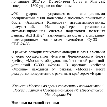
по январь 2017-го. Истребители Су-33 и Миг-29К
совершили 1300 ударов по боевикам.
40% ударов неуправляемыми авиационными
боеприпасами были нанесены с помощью принятых с
борта «Адмирала Кузнецова» автоматизированных
целеуказаний. На крейсере установлена
автоматизированная система подготовки полётных
данных АСППД-24, взаимодействующая с прицельно-
навигационным комплексом самолётов Су-33 —
СВП-24-33.
В режиме ротации прикрытие авиации и базы Хмеймим
с моря осуществляет флагман Черноморского флота
крейсер «Москва», оборудованный зенитной ракетной
установкой С-300 «Форт». В арсенале крейсера
«Москва» находятся 64 ракеты. «Москва» несёт
дежурство попеременно с ракетным крейсером «Варяг».
Крейсер «Москва» во время совместных военных учений
России и Китая в Средиземном море / © Пресс-служба
Минобороны РФ
Новинки наземной техники