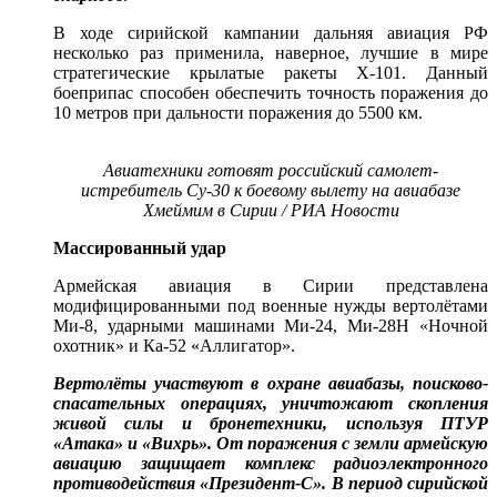
В ходе сирийской кампании дальняя авиация РФ
несколько раз применила, наверное, лучшие в мире
стратегические крылатые ракеты Х-101. Данный
боеприпас способен обеспечить точность поражения до
10 метров при дальности поражения до 5500 км.
Авиатехники готовят российский самолет-
истребитель Су-30 к боевому вылету на авиабазе
Хмеймим в Сирии / РИА Новости
Массированный удар
Армейская авиация в Сирии представлена
модифицированными под военные нужды вертолётами
Ми-8, ударными машинами Ми-24, Ми-28Н «Ночной
охотник» и Ка-52 «Аллигатор».
Вертолёты участвуют в охране авиабазы, поисково-
спасательных операциях, уничтожают скопления
живой силы и бронетехники, используя ПТУР
«Атака» и «Вихрь». От поражения с земли армейскую
авиацию защищает комплекс радиоэлектронного
противодействия «Президент-С». В период сирийской