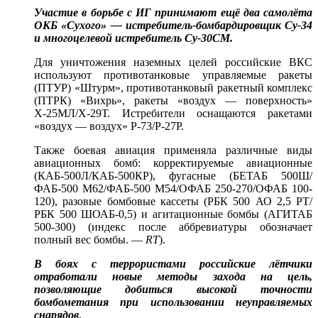
Участие в борьбе с ИГ принимают ещё два самолёта
ОКБ «Сухого» — истребитель-бомбардировщик Су-34
и многоцелевой истребитель Су-30СМ.
Для уничтожения наземных целей российские ВКС
используют противотанковые управляемые ракеты
(ПТУР) «Штурм», противотанковый ракетный комплекс
(ПТРК) «Вихрь», ракеты «воздух — поверхность»
Х-25МЛ/Х-29Т. Истребители оснащаются ракетами
«воздух — воздух» Р-73/Р-27Р.
Также боевая авиация применяла различные виды
авиационных бомб: корректируемые авиационные
(КАБ-500Л/КАБ-500КР), фугасные (БЕТАБ 500Ш/
ФАБ-500 М62/ФАБ-500 М54/ОФАБ 250-270/ОФАБ 100-
120), разовые бомбовые кассеты (РБК 500 АО 2,5 РТ/
РБК 500 ШОАБ-0,5) и агитационные бомбы (АГИТАБ
500-300) (индекс после аббревиатуры обозначает
полный вес бомбы. —
RT
).
В боях с террористами российские лётчики
отработали новые методы захода на цель,
позволяющие добиться высокой точности
бомбометания при использовании неуправляемых
снарядов
.