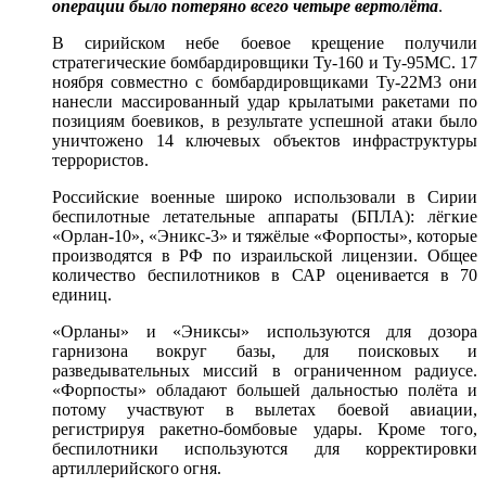
операции было потеряно всего четыре вертолёта
.
В сирийском небе боевое крещение получили
стратегические бомбардировщики Ту-160 и Ту-95МС. 17
ноября совместно с бомбардировщиками Ту-22М3 они
нанесли массированный удар крылатыми ракетами по
позициям боевиков, в результате успешной атаки было
уничтожено 14 ключевых объектов инфраструктуры
террористов.
Российские военные широко использовали в Сирии
беспилотные летательные аппараты (БПЛА): лёгкие
«Орлан-10», «Эникс-3» и тяжёлые «Форпосты», которые
производятся в РФ по израильской лицензии. Общее
количество беспилотников в САР оценивается в 70
единиц.
«Орланы» и «Эниксы» используются для дозора
гарнизона вокруг базы, для поисковых и
разведывательных миссий в ограниченном радиусе.
«Форпосты» обладают большей дальностью полёта и
потому участвуют в вылетах боевой авиации,
регистрируя ракетно-бомбовые удары. Кроме того,
беспилотники используются для корректировки
артиллерийского огня.