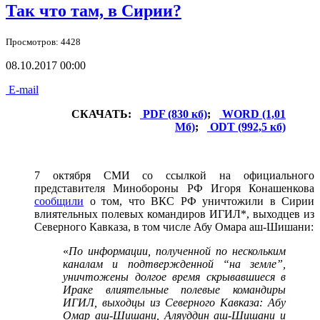
Так что там, в Сирии?
Просмотров: 4428
08.10.2017 00:00
E-mail
СКАЧАТЬ:
PDF (830 кб)
;
WORD (1,01
Мб)
;
ODT (992,5 кб)
7 октября СМИ со ссылкой на официального
представителя Минобороны РФ Игоря Конашенкова
сообщили
о том, что ВКС РФ уничтожили в Сирии
влиятельных полевых командиров ИГИЛ*, выходцев из
Северного Кавказа, в том числе Абу Омара аш-Шишани:
«
По информации, полученной по нескольким
каналам и подтвержденной “на земле”,
уничтожены долгое время скрывавшиеся в
Ираке влиятельные полевые командиры
ИГИЛ, выходцы из Северного Кавказа: Абу
Омар аш-Шишани, Аляуддин аш-Шишани и