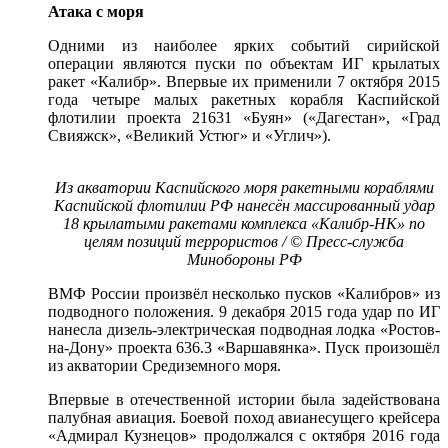
Атака с моря
Одними из наиболее ярких событий сирийской
операции являются пуски по объектам ИГ крылатых
ракет «Калибр». Впервые их применили 7 октября 2015
года четыре малых ракетных корабля Каспийской
флотилии проекта 21631 «Буян» («Дагестан», «Град
Свияжск», «Великий Устюг» и «Углич»).
Из акватории Каспийского моря ракетными кораблями
Каспийской флотилии РФ нанесён массированный удар
18 крылатыми ракетами комплекса «Калибр-НК» по
целям позиций террористов / © Пресс-служба
Минобороны РФ
ВМФ России произвёл несколько пусков «Калибров» из
подводного положения. 9 декабря 2015 года удар по ИГ
нанесла дизель-электрическая подводная лодка «Ростов-
на-Дону» проекта 636.3 «Варшавянка». Пуск произошёл
из акватории Средиземного моря.
Впервые в отечественной истории была задействована
палубная авиация. Боевой поход авианесущего крейсера
«Адмирал Кузнецов» продолжался с октября 2016 года