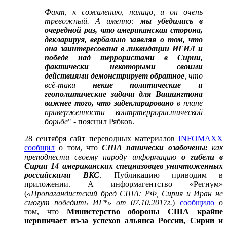
Факт, к сожалению, налицо, и он очень
тревожный. А именно:
мы убедились в
очередной раз, что американская сторона,
декларируя, вербально заявляя о том, что
она заинтересована в ликвидации ИГИЛ и
победе над террористами в Сирии,
фактически некоторыми своими
действиями демонстрирует обратное
, что
всё-таки
некие политические и
геополитические задачи для Вашингтона
важнее того, что задекларировано
в плане
приверженности контртеррористической
борьбе
" - пояснил Рябков.
28 сентября сайт переводных материалов
INFOMAXX
сообщил
о том, что
США панически озабочены:
как
преподнести своему народу информацию
о гибели в
Сирии 14 американских спецназовцев уничтоженных
российскими ВКС
. Публикацию приводим в
приложении. А информагентство «Регнум»
(
«Пропагандистский бред США: РФ, Сирия и Иран не
смогут победить ИГ*» от 07.10.2017г.
)
сообщило
о
том, что
Министерство обороны США крайне
нервничает из-за успехов альянса России, Сирии и