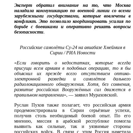
Эксперт обратил внимание на то, что Москва
наладила коммуникацию по военной линии со всеми
зарубежными государствами, которые вовлечены в
конфликт. Это позволило координировать усилия по
борьбе с боевиками и оперативно решать вопросы
безопасности
.
Российские самолёты Су-24 на авиабазе Хмеймим в
Сирии / РИА Новости
«
Если говорить о недостатках, которые всегда
присущи всем армиям в подобных операциях, то я бы
объяснил их прежде всего отсутствием оптико-
электронной разведки и самолётов дальнего
радиолокационного обнаружения. Хотя, без сомнения,
развитие российских Вооружённых сил движется в
правильном направлении
», — заявил Мураховский.
Руслан Пухов также полагает, что российская армия
продемонстрировала в Сирии серьёзные успехи,
получив столь необходимый боевой опыт. По его
мнению, миссия в арабской республике помогла
выявить как сильные, так и уязвимые стороны
российских войск. В связи с этим Россия наметила