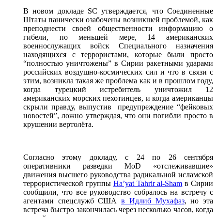
В новом докладе SC утверждается, что Соединенные
Штаты панически озабочены возникшей проблемой, как
преподнести своей общественности информацию о
гибели, по меньшей мере, 14 американских
военнослужащих войск Специального назначения
находящихся с террористами, которые были просто
“полностью уничтожены” в Сирии ракетными ударами
российских воздушно-космических сил и что в связи с
этим, возникла такая же проблема как и в прошлом году,
когда турецкий истребитель уничтожил 12
американских морских пехотинцев, и когда американцы
скрыли правду, выпустив предупреждение “фейковых
новостей”, ложно утверждая, что они погибли просто в
крушении вертолёта.
Согласно этому докладу, с 24 по 26 сентября
оперативники разведки MoD «отслеживавшие»
движения высшего руководства радикальной исламской
террористической группы
Ha’yat Tahrir al-Sham
в Сирии
сообщили, что все руководство собралось на встречу с
агентами спецслужб США
в Идлиб Мухафаз
, но эта
встреча быстро закончилась через несколько часов, когда