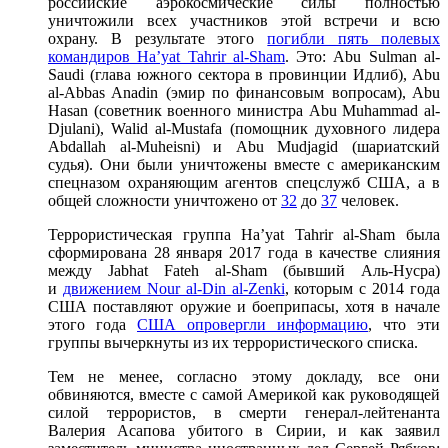
российские аэрокосмические силы полностью
уничтожили всех участников этой встречи и всю
охрану. В результате этого
погибли пять полевых
командиров Ha’yat Tahrir al-Sham
. Это: Abu Sulman al-
Saudi (глава южного сектора в провинции Идлиб), Abu
al-Abbas Anadin (эмир по финансовым вопросам), Abu
Hasan (советник военного министра Abu Muhammad al-
Djulani), Walid al-Mustafa (помощник духовного лидера
Abdallah al-Muheisni) и Abu Mudjagid (шариатский
судья). Они были уничтожены вместе с американским
спецназом охраняющим агентов спецслужб США, а в
общей сложности уничтожено от
32
до
37
человек.
Террористическая группа Ha’yat Tahrir al-Sham была
сформирована 28 января 2017 года в качестве слияния
между Jabhat Fateh al-Sham (бывший Аль-Нусра)
и
движением Nour al-Din al-Zenki
, которым с 2014 года
США поставляют оружие и боеприпасы, хотя в начале
этого года
США опровергли информацию
, что эти
группы вычеркнуты из их террористического списка.
Тем не менее, согласно этому докладу, все они
обвиняются, вместе с самой Америкой как руководящей
силой террористов, в смерти генерал-лейтенанта
Валерия Асапова убитого в Сирии, и как заявил