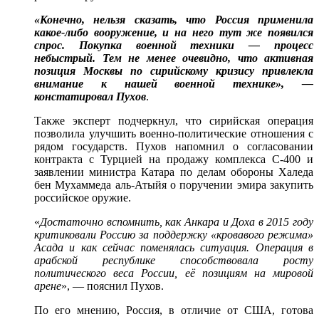
«Конечно, нельзя сказать, что Россия применила
какое-либо вооружение, и на него тут же появился
спрос. Покупка военной техники — процесс
небыстрый. Тем не менее очевидно, что активная
позиция Москвы по сирийскому кризису привлекла
внимание к нашей военной технике», —
констатировал Пухов
.
Также эксперт подчеркнул, что сирийская операция
позволила улучшить военно-политические отношения с
рядом государств. Пухов напомнил о согласовании
контракта с Турцией на продажу комплекса С-400 и
заявлении министра Катара по делам обороны Халеда
бен Мухаммеда аль-Атыйя о поручении эмира закупить
российское оружие.
«
Достаточно вспомнить, как Анкара и Доха в 2015 году
критиковали Россию за поддержку «кровавого режима»
Асада и как сейчас поменялась ситуация. Операция в
арабской республике способствовала росту
политического веса России, её позициям на мировой
арене
», — пояснил Пухов.
По его мнению, Россия, в отличие от США, готова