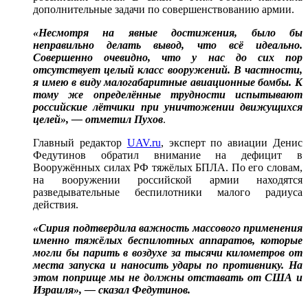
дополнительные задачи по совершенствованию армии.
«Несмотря на явные достижения, было бы
неправильно делать вывод, что всё идеально.
Совершенно очевидно, что у нас до сих пор
отсутствует целый класс вооружений. В частности,
я имею в виду малогабаритные авиационные бомбы. К
тому же определённые трудности испытывают
российские лётчики при уничтожении движущихся
целей», — отметил Пухов
.
Главный редактор
UAV.ru
, эксперт по авиации Денис
Федутинов обратил внимание на дефицит в
Вооружённых силах РФ тяжёлых БПЛА. По его словам,
на вооружении российской армии находятся
разведывательные беспилотники малого радиуса
действия.
«Сирия подтвердила важность массового применения
именно тяжёлых беспилотных аппаратов, которые
могли бы парить в воздухе за тысячи километров от
места запуска и наносить удары по противнику. На
этом поприще мы не должны отставать от США и
Израиля», — сказал Федутинов.