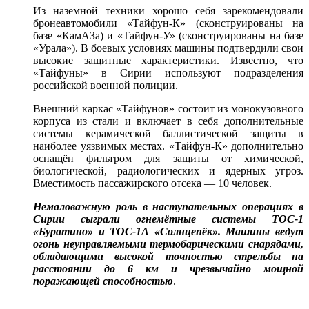
Из наземной техники хорошо себя зарекомендовали
бронеавтомобили «Тайфун-К» (сконструированы на
базе «КамАЗа) и «Тайфун-У» (сконструированы на базе
«Урала»). В боевых условиях машины подтвердили свои
высокие защитные характеристики. Известно, что
«Тайфуны» в Сирии используют подразделения
российской военной полиции.
Внешний каркас «Тайфунов» состоит из монокузовного
корпуса из стали и включает в себя дополнительные
системы керамической баллистической защиты в
наиболее уязвимых местах. «Тайфун-К» дополнительно
оснащён фильтром для защиты от химической,
биологической, радиологических и ядерных угроз.
Вместимость пассажирского отсека — 10 человек.
Немаловажную роль в наступательных операциях в
Сирии сыграли огнемётные системы ТОС-1
«Буратино» и ТОС-1А «Солнцепёк». Машины ведут
огонь неуправляемыми термобарическими снарядами,
обладающими высокой точностью стрельбы на
расстоянии до 6 км и чрезвычайно мощной
поражающей способностью
.