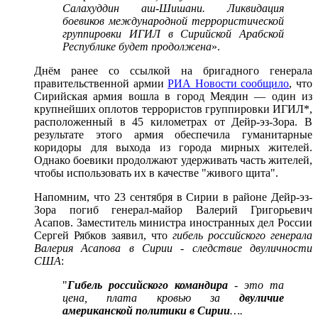
Салахуддин аш-Шишани. Ликвидация
боевиков международной террористической
группировки ИГИЛ в Сирийской Арабской
Республике будет продолжена
».
Днём ранее со ссылкой на бригадного генерала
правительственной армии
РИА Новости сообщило
, что
Сирийская армия вошла в город Меядин — один из
крупнейших оплотов террористов группировки ИГИЛ*,
расположенный в 45 километрах от Дейр-эз-Зора. В
результате этого армия обеспечила гуманитарные
коридоры для выхода из города мирных жителей.
Однако боевики продолжают удерживать часть жителей,
чтобы использовать их в качестве "живого щита".
Напомним, что 23 сентября в Сирии в районе Дейр-эз-
Зора погиб генерал-майор Валерий Григорьевич
Асапов. Заместитель министра иностранных дел России
Сергей Рябков заявил, что
гибель российского генерала
Валерия Асапова в Сирии - следствие двуличности
США
:
"
Гибель российского командира
- это та
цена, плата кровью за
двуличие
американской политики в Сирии
….