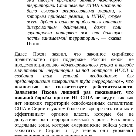
территорию. Становление ИГИЛ частично
было вызвано репрессивными мерами, к
которым прибегал режим, и ИГИЛ, скорее
всего, будет и дальше прибегать к опасным
диверсионным действиям, даже если
группировка потеряет всю или большую
часть занимаемой территории
», — сказал
Пэхон.
Далее Пэхон заявил, что законное сирийское
правительство при поддержке России якобы не
продемонстрировало «
долговременного успеха в выводе
значительной территории из-под контроля ИГИЛ и
создании там условий, необходимых для
предотвращения возвращения туда террористов
»,
что
полностью не соответствует действительности.
Заявление Пэхона лишний раз показывает, что
никакой борьбы против ИГ США не ведут
, так как
нет никаких территорий освобождённых сателлитами
США в Сирии и уж тем более нет «репрезентативных и
эффективных» органов власти, которые бы не
допустили рост террористической угрозы. Есть лишь
отдельные зоны, которые американские войска успели
захватить в Сирии и где теперь они укрывают
террористов под видом «оппозиции».