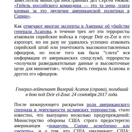
заместитель министра иностранных дел Сергей Рябков:
«Гибель российского командира — это та цена, плата
кровью за это двуличие американской политики в
Сирии»
.
Как
отмечают многие эксперты в Америке об убийстве
генерала Асапова
, в течение трех лет эти террористы
атаковали сирийские войска в городе Deir ez-Zor и его
аэропорт, но ни разу не удавалось успешно атаковать
сирийский штаб или уничтожить высокопоставленных
офицеров, но после того как была “слита” вся
информация от американских спецслужб, террористы
«получили разведывательные данные и высокоточные
цели для минометов», чтобы убить генерала Асапова и
других его офицеров.
Генерал-лейтенант Валерий Асапов (справа), погибший
в бою под Deir el-Zour. 24 сентября 2017 года.
После шокирующего раскрытия
роли американского
спецназа в деятельности исламских террористов
, стало
известно, что выпущено несколько предупреждений:
Министерство обороны США строго предостерегло
американцев «
покинуть Сирию немедленно или
умереть
», и о том, что США умалчивает: США: