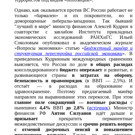
Однако, как оказывается против ВС России работают не
только «бармалеи» и их покровители, но и
доморощенные либералы-западники. Так бывший
"лучший в мире" министр финансов Алексей Кудрин в
соавторстве с завлабом Института прикладных
экономических исследований РАНХиГС Ильей
Соколовым опубликовал в академическом журнале
«Вопросы экономики» статью «
Бюджетный манёвр и
структурная перестройка российской экономики
». В
приведенных Кудринным международных сравнениях
выясняется, что Россия по доле
в общих расходах
консолидированного
бюджет
а
опережает
и развитые, и
развивающиеся страны
в затратах на оборону,
безопасность и правопорядок
(в ВВП — 2,5%). И
отстаёт — в расходах на образование и
здравоохранение. Поэтому предлагаемый манёвр
направлен на выравнивание этих перекосов. При этом
главное поле сокращений — военные расходы
с
нынешних
4,4%
ВВП
до
2,8%
(
источник
). Министр
финансов РФ
Антон Силуанов
идёт дальше и
призывает
прекратить перманентные
межведомственные дискуссии и
срочно решить вопрос
с отменой досрочных пенсий и повышением
пенсионного возраста
. Также, по его мнению,