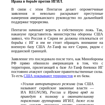
Ирана в борьбе против ИГИЛ
.
В связи с этим Пентагон делает опрометчивые
заявления и невольно раскрывает преступные
намерения американского руководство по дальнейшей
поддержке терроризма.
Пентагон начинает верить в собственную ложь. Так,
накануне представитель министерства обороны США
заявил, что Россия и Сирия не должны отвлекаться от
борьбы с ИГ и им не стоит обращать внимание на
военную базу США Ат-Танф на юге Сирии, рядом с
иорданской границей.
Заявление это последовало после того, как Минобороны
РФ прямо обвинило американцев в том, что с
территории, прилегающей к базе Ат-Танф боевики ИГ
постоянно атакуют сирийские правительственные силы.
То есть
США покрывают террористов
и их базы.
«
Усилия авторитарного режима
(так США
называют сирийские законные власти —
ИА REGNUM),
России и Ирана вряд ли
приведут к полному и окончательному
поражению группировки ИГИЛ, даже если
они смогут временно занять некоторую