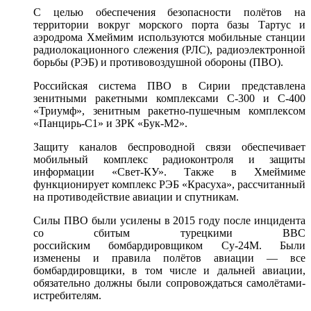
С целью обеспечения безопасности полётов на
территории вокруг морского порта базы Тартус и
аэродрома Хмеймим используются мобильные станции
радиолокационного слежения (РЛС), радиоэлектронной
борьбы (РЭБ) и противовоздушной обороны (ПВО).
Российская система ПВО в Сирии представлена
зенитными ракетными комплексами С-300 и С-400
«Триумф», зенитным ракетно-пушечным комплексом
«Панцирь-С1» и ЗРК «Бук-М2».
Защиту каналов беспроводной связи обеспечивает
мобильный комплекс радиоконтроля и защиты
информации «Свет-КУ». Также в Хмеймиме
функционирует комплекс РЭБ «Красуха», рассчитанный
на противодействие авиации и спутникам.
Силы ПВО были усилены в 2015 году после инцидента
со сбитым турецкими ВВС
российским бомбардировщиком Су-24М. Были
изменены и правила полётов авиации — все
бомбардировщики, в том числе и дальней авиации,
обязательно должны были сопровождаться самолётами-
истребителям.