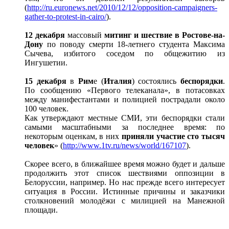
(
http://ru.euronews.net/2010/12/12/opposition-campaigners-
gather-to-protest-in-cairo/
).
12 декабря
массовый
митинг и шествие в Ростове-на-
Дону
по поводу смерти 18-летнего студента Максима
Сычева, избитого соседом по общежитию из
Ингушетии.
15 декабря
в
Рим
е (
Италия
) состоялись
беспорядки
.
По сообщению «Первого телеканала», в потасовках
между манифестантами и полицией пострадали около
100 человек.
Как утверждают местные СМИ, эти беспорядки стали
самыми масштабными за последнее время: по
некоторым оценкам, в них
приняли участие
сто тысяч
человек
» (
http://www.1tv.ru/news/world/167107
).
Скорее всего, в ближайшее время можно будет и дальше
продолжить этот список шествиями оппозиции в
Белоруссии, например. Но нас прежде всего интересует
ситуация в России. Истинные причины и заказчики
столкновений молодёжи с милицией на Манежной
площади.