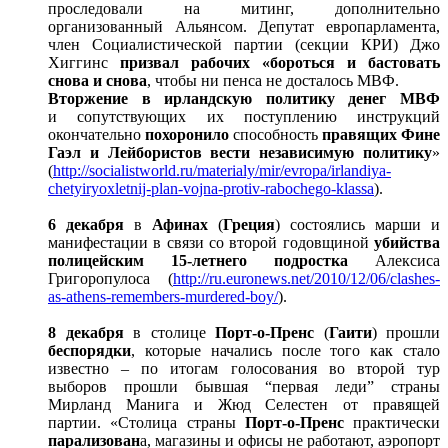
проследовали на митинг, дополнительно
организованный Альянсом. Депутат европарламента,
член Социалистической партии (секции КРИ) Джо
Хиггинс
призвал рабочих «бороться и бастовать
снова и снова
, чтобы ни пенса не досталось МВФ.
Вторжение в ирландскую политику денег МВФ
и сопутствующих их поступлению инструкций
окончательно
похоронило
способность
правящих Фине
Гаэл и Лейбористов вести независимую политику
»
(
http://socialistworld.ru/materialy/mir/evropa/irlandiya-
chetyiryoxletnij-plan-vojna-protiv-rabochego-klassa
).
6 декабря
в
Афинах
(
Греция
) состоялись марши и
манифестации в связи со второй годовщиной
убийства
полицейским 15-летнего подростка
Алексиса
Григоропулоса (
http://ru.euronews.net/2010/12/06/clashes-
as-athens-remembers-murdered-boy/
).
8 декабря
в столице
Порт-о-Пренс
(
Гаити
) прошли
беспорядки
, которые начались после того как стало
известно – по итогам голосования во второй тур
выборов прошли бывшая “первая леди” страны
Мирланд Манига и Жюд Селестен от правящей
партии. «Столица страны
Порт-о-Пренс
практически
парализован
а, магазины и офисы не работают, аэропорт