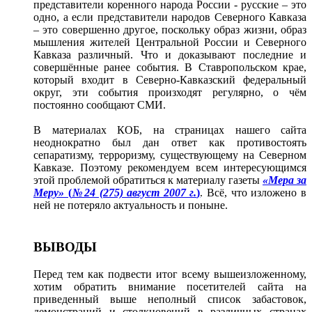
представители коренного народа России ‑ русские – это
одно, а если представители народов Северного Кавказа
– это совершенно другое, поскольку образ жизни, образ
мышления жителей Центральной России и Северного
Кавказа различный. Что и доказывают последние и
совершённые ранее события. В Ставропольском крае,
который входит в Северно-Кавказский федеральный
округ, эти события произходят регулярно, о чём
постоянно сообщают СМИ.
В материалах КОБ, на страницах нашего сайта
неоднократно был дан ответ как противостоять
сепаратизму, терроризму, существующему на Северном
Кавказе. Поэтому рекомендуем всем интересующимся
этой проблемой обратиться к материалу газеты
«Мера за
Меру»
(
№24 (275) август 2007 г.
)
. Всё, что изложено в
ней не потеряло актуальность и поныне.
ВЫВОДЫ
Перед тем как подвести итог всему вышеизложенному,
хотим обратить внимание посетителей сайта на
приведенный выше неполный список забастовок,
демонстраций и столкновений в различных странах