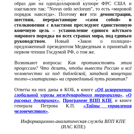
образ дан на однодолларовой купюре ФРС США и
озаглавлен так: "Novus ordo seclorum", то есть «мировой
порядок навсегда». Поэтому
все
эти
демонстрации,
шествия, перерастающие «сами собой» в
столкновения с властями преследуют единственную
конечную цель – установление единого жёсткого
мирового порядка во всех странах мира, под единым
руководством
. Новый «Закон о полиции»
предложенный президентом Медведевым и принятый в
первом чтении Госдумой РФ, о том же.
Возникают вопросы:
Как противостоять этим
процессам? Что делать, чтобы вывести Россию и всё
человечество из под библейской, западной концепции
толпо-«элитаризма» на справедливый путь развития?
Ответы на них даны в КОБ, в книге
«Об искоренении
глобальной угрозы международного терроризма»
,
«О
расовых доктринах»
,
Программе ВПП КПЕ
и книге
генерала Петрова К.П.
«Тайны управления
человечеством»
.
Информационно-аналитическая служба ВПП КПЕ
(ИАС КПЕ)