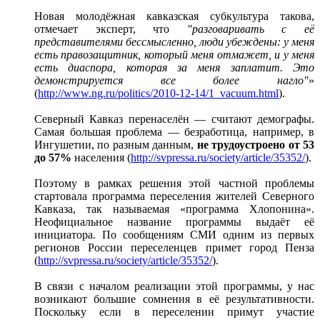
Новая молодёжная кавказская субкультура такова,
отмечает эксперт, что
"разговаривать с её
представителями бессмысленно, люди убеждены: у меня
есть правозащитник, который меня отмажет, и у меня
есть диаспора, которая за меня заплатит. Это
демонстрируется все более нагло"
»
(
http://www.ng.ru/politics/2010-12-14/1_vacuum.html
).
Северный Кавказ перенаселён — считают демографы.
Самая большая проблема — безработица, например, в
Ингушетии, по разным данным,
не трудоустроено от 53
до 57%
населения (
http://svpressa.ru/society/article/35352/
).
Поэтому в рамках решения этой частной проблемы
стартовала программа переселения жителей Северного
Кавказа, так называемая «программа Хлопонина».
Неофициальное название программы выдаёт её
инициатора. По сообщениям СМИ одним из первых
регионов России переселенцев примет город Пенза
(
http://svpressa.ru/society/article/35352/
).
В связи с началом реализации этой программы, у нас
возникают большие сомнения в её результативности.
Поскольку если в переселении примут участие