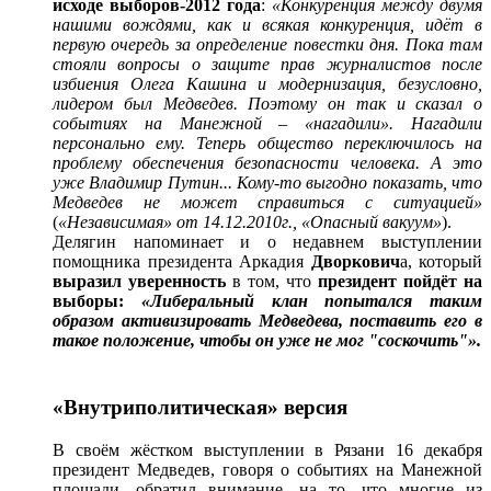
исходе выборов-2012 года
:
«Конкуренция между двумя
нашими вождями, как и всякая конкуренция, идёт в
первую очередь за определение повестки дня. Пока там
стояли вопросы о защите прав журналистов после
избиения Олега Кашина и модернизация, безусловно,
лидером был Медведев. Поэтому он так и сказал о
событиях на Манежной – «нагадили». Нагадили
персонально ему. Теперь общество переключилось на
проблему обеспечения безопасности человека. А это
уже Владимир Путин... Кому-то выгодно показать, что
Медведев не может справиться с ситуацией»
(
«Независимая» от 14.12.2010г., «Опасный вакуум»
).
Делягин напоминает и о недавнем выступлении
помощника президента Аркадия
Дворкович
а, который
выразил уверенность
в том, что
президент пойдёт на
выборы:
«Либеральный клан попытался таким
образом активизировать Медведева, поставить его в
такое положение, чтобы он уже не мог "соскочить"».
«Внутриполитическая» версия
В своём жёстком выступлении в Рязани 16 декабря
президент Медведев, говоря о событиях на Манежной
площади, обратил внимание, на то, что многие из