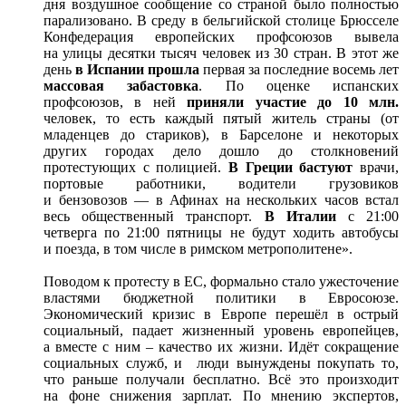
дня воздушное сообщение со страной было полностью
парализовано. В среду в бельгийской столице Брюсселе
Конфедерация европейских профсоюзов вывела
на улицы десятки тысяч человек из 30 стран. В этот же
день
в Испании прошла
первая за последние восемь лет
массовая забастовка
. По оценке испанских
профсоюзов, в ней
приняли участие до 10 млн.
человек, то есть каждый пятый житель страны (от
младенцев до стариков), в Барселоне и некоторых
других городах дело дошло до столкновений
протестующих с полицией.
В Греции бастуют
врачи,
портовые работники, водители грузовиков
и бензовозов — в Афинах на нескольких часов встал
весь общественный транспорт.
В Италии
с 21:00
четверга по 21:00 пятницы не будут ходить автобусы
и поезда, в том числе в римском метрополитене».
Поводом к протесту в ЕС, формально стало ужесточение
властями бюджетной политики в Евросоюзе.
Экономический кризис в Европе перешёл в острый
социальный, падает жизненный уровень европейцев,
а вместе с ним – качество их жизни. Идёт сокращение
социальных служб, и люди вынуждены покупать то,
что раньше получали бесплатно. Всё это произходит
на фоне снижения зарплат. По мнению экспертов,