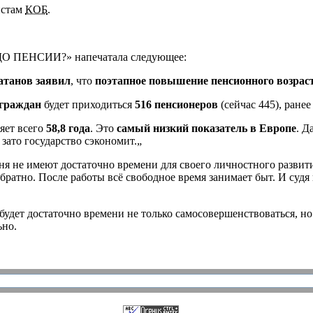
истам
КОБ
.
 ПЕНСИИ?» напечатала следующее:
атанов заявил
,
что
поэтапное повышение пенсионного
возрас
граждан
будет приходиться
516 пенсионеров
(сейчас 445), ране
яет всего
58,8 года
. Это
самый низкий показатель
в Европе
. Д
зато государство сэкономит.„
дня
не имеют
достаточно времени
для своего
личностного развити
обратно.
После работы
всё свободное
время занимает быт.
И судя
будет достаточно времени
не только
самосовершенствоваться,
но
ьно.