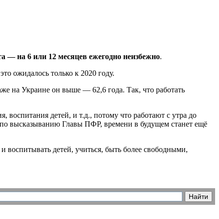
та —
на 6 или 12 месяцев
ежегодно неизбежно
.
е это ожидалось только
к 2020 году.
аже
на Украине
он
выше —
62,6 года.
Так,
что работать
я, воспитания детей,
и т.д.,
потому
что работают
с утра
до
по высказыванию
Главы ПФР, времени
в будущем
станет ещё
 и воспитывать
детей, учиться, быть более свободными,