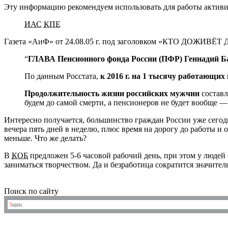
Эту информацию рекомендуем использовать
для работы
актив
ИАС
КПЕ
Газета «АиФ»
от 24.08.05 г.
под заголовком
«КТО ДОЖИВЁТ ДО
“
ГЛАВА Пенсионного фонда России (ПФР) Геннадий Б
По данным
Росстата,
к 2016 г.
на 1 тысячу
работающих 
Продолжительность жизни российских мужчин
составл
будем до самой смерти,
а пенсионеров
не будет
вообще —
Интересно получается, большинство граждан России уже сего
вечера пять дней
в неделю,
плюс время
на дорогу
до работы
и 
меньше.
Что же
делать?
В
КОБ
предложен
5-6
часовой
рабочий день,
при этом
у людей
заниматься творчеством. Да
и безработица
сократится значител
Поиск по сайту