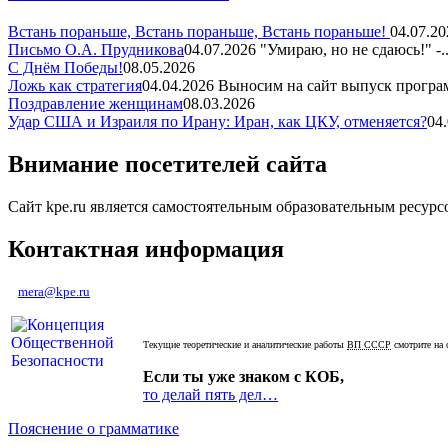
Встань пораньше, Встань пораньше, Встань пораньше!
04.07.20
Письмо О.А. Прудникова
04.07.2026
"Умираю, но не сдаюсь!" -..
С Днём Победы!
08.05.2026
Ложь как стратегия
04.04.2026
Выносим на сайт выпуск програм
Поздравление женщинам
08.03.2026
Удар США и Израиля по Ирану: Иран, как ЦКУ, отменяется?
04
Внимание посетителей сайта
Сайт kpe.ru является самостоятельным образовательным ресур
Контактная информация
mera@kpe.ru
Текущие теоретические и аналитические работы
ВП СССР
смотрите на 
Если ты уже знаком с КОБ,
то делай пять дел…
Пояснение о грамматике