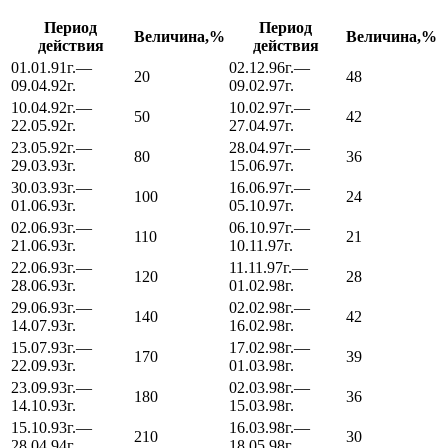
Период
Период
Величина,%
Величина,%
действия
действия
01.01.91г.—
02.12.96г.—
20
48
09.04.92г.
09.02.97г.
10.04.92г.—
10.02.97г.—
50
42
22.05.92г.
27.04.97г.
23.05.92г.—
28.04.97г.—
80
36
29.03.93г.
15.06.97г.
30.03.93г.—
16.06.97г.—
100
24
01.06.93г.
05.10.97г.
02.06.93г.—
06.10.97г.—
110
21
21.06.93г.
10.11.97г.
22.06.93г.—
11.11.97г.—
120
28
28.06.93г.
01.02.98г.
29.06.93г.—
02.02.98г.—
140
42
14.07.93г.
16.02.98г.
15.07.93г.—
17.02.98г.—
170
39
22.09.93г.
01.03.98г.
23.09.93г.—
02.03.98г.—
180
36
14.10.93г.
15.03.98г.
15.10.93г.—
16.03.98г.—
210
30
28.04.94г.
18.05.98г.