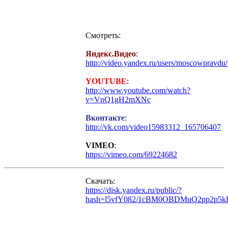
Смотреть:
Яндекс.Видео
:
http://video.yandex.ru/users/moscowpravdu
YOUTUBE
:
http://www.youtube.com/watch?
v=VnQ1gH2mXNc
Вконтакте
:
http://vk.com/video15983312_165706407
VIMEO
:
https://vimeo.com/69224682
Скачать:
https://disk.yandex.ru/public/?
hash=l5vfY082/1cBM0OBDMuO2pp2p5