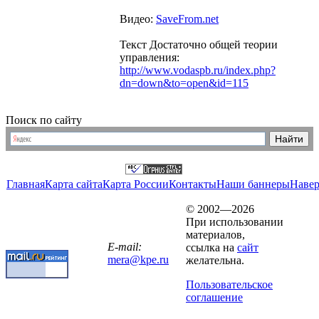
Видео:
SaveFrom.net
Текст Достаточно общей теории
управления:
http://www.vodaspb.ru/index.php?
dn=down&to=open&id=115
Поиск по сайту
Главная
Карта сайта
Карта России
Контакты
Наши баннеры
Наве
© 2002—2026
При использовании
материалов,
E-mail:
ссылка на
сайт
mera@kpe.ru
желательна.
Пользовательское
соглашение