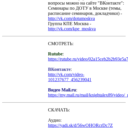
вопросы можно на сайте "ВКонтакте":
Семинары по ДОТУ в Москве (темы,
расписание семинаров, докладчики) -
http://vk.com/dotumoskva
Группа КПЕ Москва -
http://vk.com/kpe_moskva
СМОТРЕТЬ:
Rutube
:
https://rutube.ru/video/02a15ceb2b2b93e5
ВКонтакте
:
http://vk.com/video-
101237677_456239041
Видео Mail.ru
:
https://my.mail.ru/mail/knightalex89/video/
СКАЧАТЬ:
Аудио:
https://yadi.sk/d/56wOHORcrDc7Z