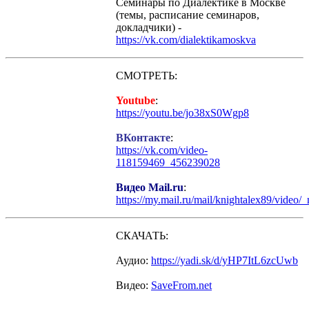
Семинары по Диалектике в Москве
(темы, расписание семинаров,
докладчики) -
https://vk.com/dialektikamoskva
СМОТРЕТЬ:
Youtube
:
https://youtu.be/jo38xS0Wgp8
ВКонтакте
:
https://vk.com/video-
118159469_456239028
Видео Mail.ru
:
https://my.mail.ru/mail/knightalex89/video/
СКАЧАТЬ:
Аудио:
https://yadi.sk/d/yHP7ItL6zcUwb
Видео:
SaveFrom.net