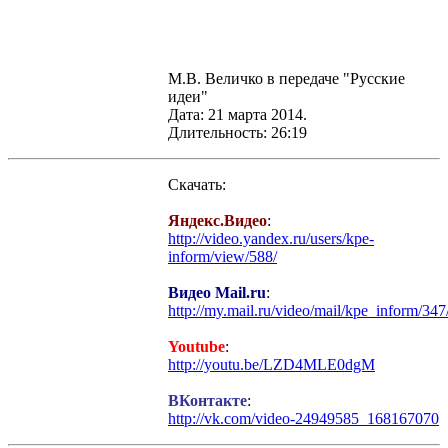
М.В. Величко в передаче "Русские
идеи"
Дата: 21 марта 2014.
Длительность: 26:19
Скачать:
Яндекс.Видео
:
http://video.yandex.ru/users/kpe-
inform/view/588/
Видео Mail.ru
:
http://my.mail.ru/video/mail/kpe_inform/347
Youtube
:
http://youtu.be/LZD4MLE0dgM
ВКонтакте
:
http://vk.com/video-24949585_168167070