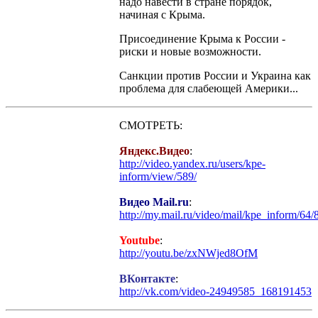
надо навести в стране порядок,
начиная с Крыма.
Присоединение Крыма к России -
риски и новые возможности.
Санкции против России и Украина как
проблема для слабеющей Америки...
СМОТРЕТЬ:
Яндекс.Видео
:
http://video.yandex.ru/users/kpe-
inform/view/589/
Видео Mail.ru
:
http://my.mail.ru/video/mail/kpe_inform/64/
Youtube
:
http://youtu.be/zxNWjed8OfM
ВКонтакте
:
http://vk.com/video-24949585_168191453