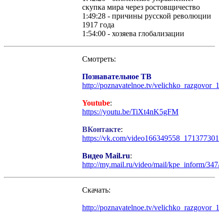
скупка мира через ростовщичество
1:49:28 - причины русской революции
1917 года
1:54:00 - хозяева глобализации
Смотреть:
Познавательное ТВ
http://poznavatelnoe.tv/velichko_razgovor_
Youtube
:
https://youtu.be/TiXt4nK5gFM
ВКонтакте
:
https://vk.com/video166349558_171377301
Видео Mail.ru
:
http://my.mail.ru/video/mail/kpe_inform/34
Скачать:
http://poznavatelnoe.tv/velichko_razgovor_