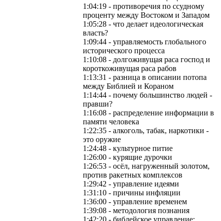
1:04:19 - противоречия по ссудному
проценту между Востоком и Западом
1:05:28 - что делает идеологическая
власть?
1:09:44 - управляемость глобального
исторического процесса
1:10:08 - долгоживущая раса господ и
короткоживущая раса рабов
1:13:31 - разница в описании потопа
между Библией и Кораном
1:14:44 - почему большинство людей -
правши?
1:16:08 - распределение информации в
памяти человека
1:22:35 - алкоголь, табак, наркотики -
это оружие
1:24:48 - культурное питие
1:26:00 - курящие дурочки
1:26:53 - осёл, нагруженный золотом,
против ракетных комплексов
1:29:42 - управление идеями
1:31:10 - причины инфляции
1:36:00 - управление временем
1:39:08 - методология познания
1:42:20 - библейское управление: