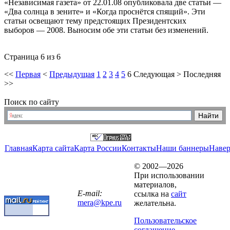
«Независимая газета» от 22.01.08 опубликовала две статьи —
«Два солнца в зените» и «Когда проснётся спящий». Эти
статьи освещают тему предстоящих Президентских
выборов — 2008. Выносим обе эти статьи без изменений.
Страница 6 из 6
<<
Первая
<
Предыдущая
1
2
3
4
5
6
Следующая
>
Последняя
>>
Поиск по сайту
Главная
Карта сайта
Карта России
Контакты
Наши баннеры
Наве
© 2002—2026
При использовании
материалов,
E-mail:
ссылка на
сайт
mera@kpe.ru
желательна.
Пользовательское
соглашение