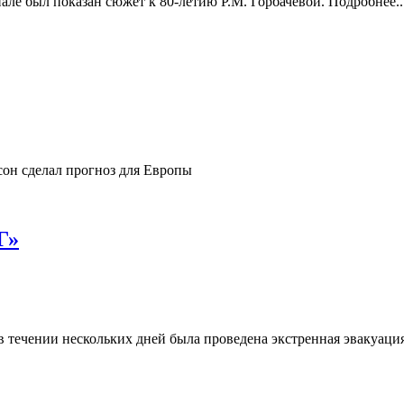
ле был показан сюжет к 80-летию Р.М. Горбачёвой. Подробнее..
он сделал прогноз для Европы
Г»
 течении нескольких дней была проведена экстренная эвакуаци