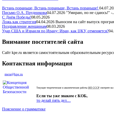
Встань пораньше, Встань пораньше, Встань пораньше!
04.07.20
Письмо О.А. Прудникова
04.07.2026
"Умираю, но не сдаюсь!" -..
С Днём Победы!
08.05.2026
Ложь как стратегия
04.04.2026
Выносим на сайт выпуск програм
Поздравление женщинам
08.03.2026
Удар США и Израиля по Ирану: Иран, как ЦКУ, отменяется?
04
Внимание посетителей сайта
Сайт kpe.ru является самостоятельным образовательным ресур
Контактная информация
mera@kpe.ru
Текущие теоретические и аналитические работы
ВП СССР
смотрите на 
Если ты уже знаком с КОБ,
то делай пять дел…
Пояснение о грамматике