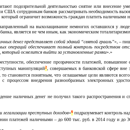
ают подозрительной деятельностью снятие или внесение умер
 США сотрудникам банков рассматривать необходимость вызова
н, который ограничит возможность граждан платить наличными н
 направленный на выхолащивание немногих оставшихся у люде
банка, является не чем иным, как экономическим тоталитаризмо
ичных денег представляет собой эдакий “святой грааль”
», – пи
ных операций обеспечивает полный контроль посредством отс
, который осмелится выйти за установленные рамки
».»
еступности, обеспечение прозрачности платежей, повышение 
2
ступных манипуляций
, совершаемых в банковской сфере вне 
, то становится понятным, что оглашаемые цели являются всег
тся с процессом внедрения разнообразных электронных удост
ждение наличных денег не получил такого распространения и с
6
 легализации преступных доходов
»
подразумевает контроль на
 платежей наличными – до 600 тыс. руб. в 2014 году и до 300