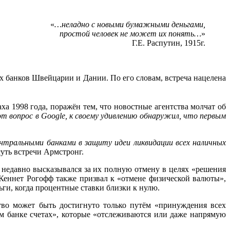
«
…неладно с новыми бумажными деньгами,
простой человек не может их понять…
»
Г.Е. Распутин, 1915г.
 банков Швейцарии и Дании. По его словам, встреча нацелена
а 1998 года, поражён тем, что новостные агентства молчат об
т вопрос в Google, к своему удивлению обнаружил, что первым
ентральными банками в защиту идеи ликвидации всех наличных
 суть встречи Армстронг.
р недавно высказывался за их полную отмену в целях «решения
Кеннет Рогофф также призвал к «отмене физической валюты»,
ги, когда процентные ставки близки к нулю.
во может быть достигнуто только путём «принуждения всех
ом банке счетах», которые «отслеживаются или даже напрямую