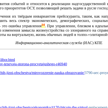
вития событий и относится к реализации надгосударственной
-го приоритетов ОСУ, позволяющий решать задачи в русле госп
ечения их твёрдым инвариантом прейскуранта, таким, как нап
ить весь спектр экономических, демографических, социальн
14
– это ошибка управления
. При управлении, близком к идеаль
ез изменения замысла жизнеустройства со злонравного на справ
алюты на виртуальную, жизнь обычных людей в толпо-«элитарной
Информационно-аналитическая служба
(ИАС) КПЕ
libor.html
orov-tenevaja-storona-procvetajushego-r46940
hih-jizni-obschestva/mirovozzrenie-nauka-obrazovanie/
3790-uec-proy
chih-jizni-obschestva/ekonomika/4170-bitcoin-the-virtual
-replacement-