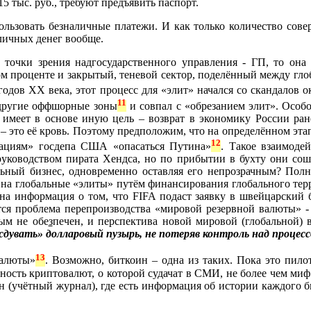
тыс. руб., требуют предъявить паспорт.
спользовать безналичные платежи. И как только количество с
аличных денег вообще.
 точки зрения надгосударственного управления - ГП, то она
м проценте и закрытый, теневой сектор, поделённый между гл
 годов ХХ века, этот процесс для «элит» начался со скандалов 
11
другие оффшорные зоны
и совпал с «обрезанием элит». Особ
о имеет в основе иную цель – возврат в экономику России ра
– это её кровь. Поэтому предположим, что на определённом эта
12
дациям» госдепа США «опасаться Путина»
. Такое взаимоде
уководством пирата Хендса, но по прибытии в бухту они сош
ьный бизнес, одновременно оставляя его непрозрачным? Полнос
на глобальные «элиты» путём финансирования глобального терр
а информация о том, что FIFA подаст заявку в швейцарский б
тся проблема перепроизводства «мировой резервной валюты»
ым не обе
з
печен, и перспектива новой мировой (глобальной) в
дувать» долларовый пузырь, не потеряв контроль над процесс
13
валюты»
. Возможно, биткоин – одна из таких. Пока это пил
ность криптовалют, о которой судачат в СМИ, не более чем миф
н (учётный журнал), где есть информация об истории каждого 