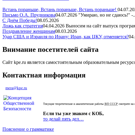
Встань пораньше, Встань пораньше, Встань пораньше!
04.07.20
Письмо О.А. Прудникова
04.07.2026
"Умираю, но не сдаюсь!" -..
С Днём Победы!
08.05.2026
Ложь как стратегия
04.04.2026
Выносим на сайт выпуск програм
Поздравление женщинам
08.03.2026
Удар США и Израиля по Ирану: Иран, как ЦКУ, отменяется?
04
Внимание посетителей сайта
Сайт kpe.ru является самостоятельным образовательным ресур
Контактная информация
mera@kpe.ru
Текущие теоретические и аналитические работы
ВП СССР
смотрите на 
Если ты уже знаком с КОБ,
то делай пять дел…
Пояснение о грамматике