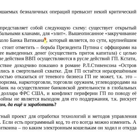
овершаемых безналичных операций превысит некий критический
 представляет собой следующую схему: существует открытый
обальными кланами, для «элит». Вышеописанное «закручивание
9
около Банка Ватикана
, который является, по сути, крупнейшим
о стоит отметить – борьба Президента Путина с оффшорами на
нее выведенных денег (осуществить приток капитала) с целью
пе действия ВВП осуществляются в русле действий ГП. Кстати,
йствие доходчиво показано в романе Р.Л.Стивенсона «Остров
лись в смертельной схватке. Для ГП остаётся неразрешённым
тью отказаться от теневого бизнеса ГП не может, т.к. это –
оризма, наркоторговли, торговли оружием, углеводородами на
анк на осуществление банковской деятельности в глобальных
 - доллара ФРС США, и конфликт периферии ГП по поводу её
ойны не является выходом для его поддержания, т.к. рискует
ом, да ещё и заработать
?
отный проект для отработки технологий и методов управления
. Если есть программный код, то его всегда можно изменить. А
биткоина – по каким электронным кошелькам он ходил и откуда