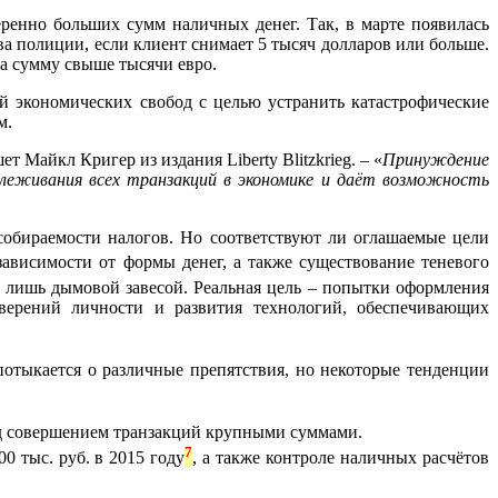
енно больших сумм наличных денег. Так, в марте появилась
 полиции, если клиент снимает 5 тысяч долларов или больше.
а сумму свыше тысячи евро.
й экономических свобод с целью устранить катастрофические
м.
шет Майкл Кригер из издания Liberty Blitzkrieg. – «
Принуждение
леживания всех транзакций в экономике и даёт возможность
собираемости налогов. Но соответствуют ли оглашаемые цели
зависимости от формы денег, а также существование теневого
о лишь дымовой завесой. Реальная цель – попытки оформления
оверений личности и развития технологий, обеспечивающих
потыкается о различные препятствия, но некоторые тенденции
д совершением транзакций крупными суммами.
7
 тыс. руб. в 2015 году
, а также контроле наличных расчётов