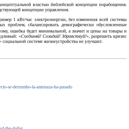
 концептуальной властью библейской концепции порабощения.
одствующей концепции управления.
ример 1 кВт/час электроэнергии, без изменения всей системы
ых проблем, сбалансировать демографически обусловленные
ному, ошибка будет минимальной, а значит и цены на товары и
едливый: «
Соединяй! Созидай! Здравствуй!
», разрешить кризис
» социальной системе жизнеустройства не улучшит.
ecto-se-derrumbo-la-amenaza-ha-pasado
of-the-dollar