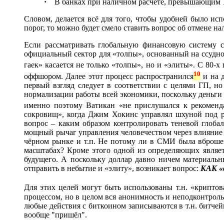
·
В банках при наличном расчёте, превышающим 15 
Словом, делается всё для того, чтобы удобней было и
порог, то можно будет смело ставить вопрос об отмене н
Если рассматривать глобальную финансовую систему с
официальный сектор для «толпы», основанный на ссудно
гаек» касается не только «толпы», но и «элиты». С 80-х
10
оффшором. Далее этот процесс распространился
и на 
первый взгляд следует в соответствии с целями ГП, н
нормализации работы всей экономики, поскольку деньги 
именно поэтому Ватикан «не прислушался к рекомен
сокровищ», когда Джим Хокинс управлял шхуной под р
вопрос – каким образом контролировать теневой глобал
мощный рычаг управления человечеством через влияние 
чёрном рынке и т.п. Не потому ли в СМИ была вброшен
масштабах? Кроме этого одной из определяющих являе
будущего. А поскольку доллар давно ничем материальн
отправить в небытие и «элиту», возникает вопрос:
КАК «с
Для этих целей могут быть использованы т.н. «крипто
процессом, но в целом вся анонимность и неподконтроль
любые действия с биткоином записываются в т.н. битчей
вообще "пришёл".