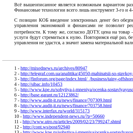
Всё вышеописанное является возможным вариантом раз
Финансовые технологии всего лишь инструмент 3-го и 4
С позиции КОБ введение электронных денег без обе
з
п
управления экономикой и финансами не позволит реш
потребности. К тому же, согласно ДОТУ, цена на товар 
услуги будут стремиться к нулю. Повторимся ещё раз, б
управления не удастся, а значит замена материальной в
1 -
http://mixednews.ru/archives/80947
2 -
http://telegraf.com.ua/analitika/45050-mahinatsii-so-stavkoy-
3 -
http://finforum.org/page/index.html/_/business/tainy-offsh
4 -
http://sibac.info/10453
5 -
http://www.kpe.ru/sobytiya-i-mneniya/ocenka-sostavlyayusc
6 -
http://base.garant.ru/12123862/
7 -
http://www.audit-it.ru/news/finance/707309.html
8 -
http://www.audit-it.ru/news/finance/703758.html
9 -
http://www.interfax.ru/world/315173
10 -
http://www.independent-news.ru/?p=50660
11 -
http://www.utro.ru/articles/2009/02/23/799247.shtml
12 -
http://cont.ws/post/92940
13 -
http://www.kpe.ru/sobytiya-i-mneniya/ocenka-sostavlyayus