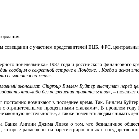
формация:
м совещании с участием представителей ЕЦБ, ФРС, центральных
рного понедельника» 1987 года и российского финансового крах
дин сообщил о секретной встрече в Лондоне… Когда я искал это
сто ссылаются на меня
».
главный экономист Citigroup Виллем Буйтер выступят перед ц
родавать что-либо без разрешения правительства
», – поясняет
ег постоянно возникают в последнее время. Так, Виллем Буйте
й с отрицательными процентными ставками». В прошлом году 
незаконную деятельность», а также помешать людям снимать день
та Банка Англии Джима Ливса о том, что безналичное общест
а, которые размещены на зарегистрированных в государственн