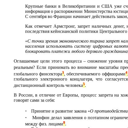
Крупные банки в Великобритании и США уже счит
информация о распоряжении Министерства юстиции
С сентября во Франции начинает действовать зако
Как отмечает Армстронг, запрет наличных денег,
последствия кейнсианской политики Центрального 
«
С точки зрения экономического тирана запрет нал
населения использовать систему цифровых валют
блокировать платежи любого дерзкого гражданина
Оглашаемые цели этого процесса – снижение уровня пр
реальным? Если принимать во внимание масштабы пре
3
4
глобального финсектора
, обеспечиваемого оффшорами
глобального электронного концлагеря, что согласуе
5
дистанционный контроль человека
.
В России, в отличие от Европы, процесс запрета на хо
говорят сами за себя:
·
Принятие и развитие закона «
О противодействии
·
Минфин делал заявления о поэтапном ограничении
8
между физ. лицами
.