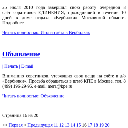
25 июля 2010 года завершил свою работу очередной 8
слёт соратников ЕДИНЕНИЯ, проходивший в течение 10
дней в доме отдыха «Вербилки» Московской области.
Подробнее...
Читать полностью: Итоги слёта в Вербилках
Объявление
| Печать |
E-mail
Вниманию соратников, утерявших свои вещи на слёте в д/о
«Вербилки». Просьба обращаться в штаб КПЕ в Москве. тел. 8
(499) 196-29-95, е-mail: mera@kpe.ru
Читать полностью: Объявление
Страница 16 из 20
<<
Первая
<
Предыдущая
11
12
13
14
15
16
17
18
19
20