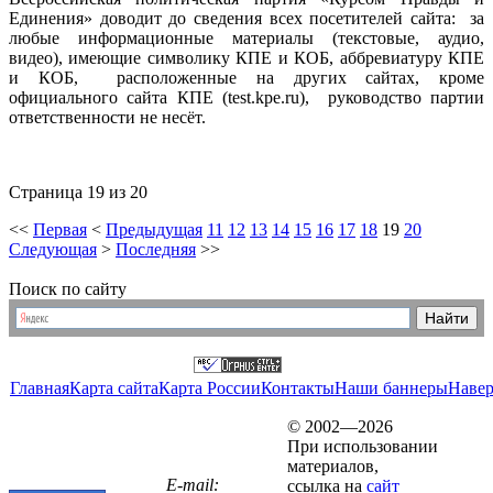
Единения» доводит до сведения всех посетителей сайта: за
любые информационные материалы (текстовые, аудио,
видео), имеющие символику КПЕ и КОБ, аббревиатуру КПЕ
и КОБ, расположенные на других сайтах, кроме
официального сайта КПЕ (
test.kpe.ru
), руководство партии
ответственности не несёт.
Страница 19 из 20
<<
Первая
<
Предыдущая
11
12
13
14
15
16
17
18
19
20
Следующая
>
Последняя
>>
Поиск по сайту
Главная
Карта сайта
Карта России
Контакты
Наши баннеры
Наве
© 2002—2026
При использовании
материалов,
E-mail:
ссылка на
сайт