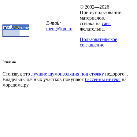
© 2002—2026
При использовании
материалов,
E-mail:
ссылка на
сайт
mera@kpe.ru
желательна.
Пользовательское
соглашение
Реклама
Стопзвук это
лучшие шумоизоляция под стяжку
недорого. .
Владельцы дачных участков покупают
бассейны интекс
на
моредома.ру