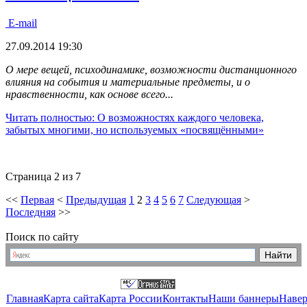
E-mail
27.09.2014 19:30
О мере вещей, психодинамике, возможности дистанционного
влияния на события и материальные предметы, и о
нравственности, как основе всего...
Читать полностью: О возможностях каждого человека,
забытых многими, но используемых «посвящёнными»
Страница 2 из 7
<<
Первая
<
Предыдущая
1
2
3
4
5
6
7
Следующая
>
Последняя
>>
Поиск по сайту
Главная
Карта сайта
Карта России
Контакты
Наши баннеры
Наве