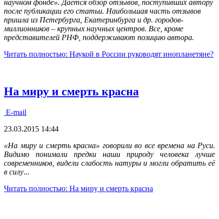
научном фонде». Даётся обзор отзывов, поступивших автору
после публикации его статьи. Наибольшая часть отзывов
пришла из Петербурга, Екатеринбурга и др. городов-
миллионников – крупных научных центров. Все, кроме
представителей РНФ, поддерживают позицию автора.
Читать полностью: Наукой в России руководят инопланетяне?
На миру и смерть красна
E-mail
23.03.2015 14:44
«На миру и смерть красна» говорили во все времена на Руси.
Видимо понимали предки наши природу человека лучше
современников, видели слабость натуры и могли обратить её
в силу
...
Читать полностью: На миру и смерть красна